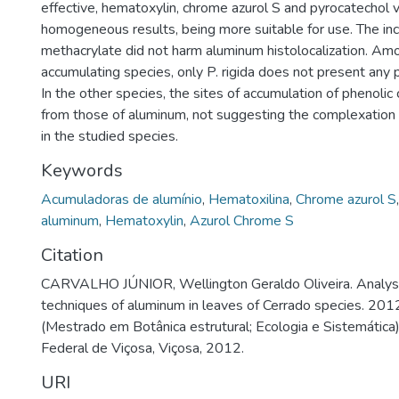
effective, hematoxylin, chrome azurol S and pyrocatechol 
homogeneous results, being more suitable for use. The incl
methacrylate did not harm aluminum histolocalization. A
accumulating species, only P. rigida does not present any
In the other species, the sites of accumulation of phenoli
from those of aluminum, not suggesting the complexation
in the studied species.
Keywords
Acumuladoras de alumínio
,
Hematoxilina
,
Chrome azurol S
aluminum
,
Hematoxylin
,
Azurol Chrome S
Citation
CARVALHO JÚNIOR, Wellington Geraldo Oliveira. Analysis 
techniques of aluminum in leaves of Cerrado species. 2012
(Mestrado em Botânica estrutural; Ecologia e Sistemática
Federal de Viçosa, Viçosa, 2012.
URI