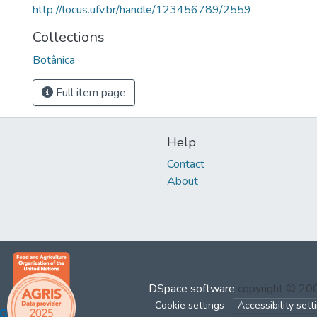
http://locus.ufv.br/handle/123456789/2559
Collections
Botânica
Full item page
Help
Contact
About
DSpace software
copyright © 2
Cookie settings
Accessibility sett