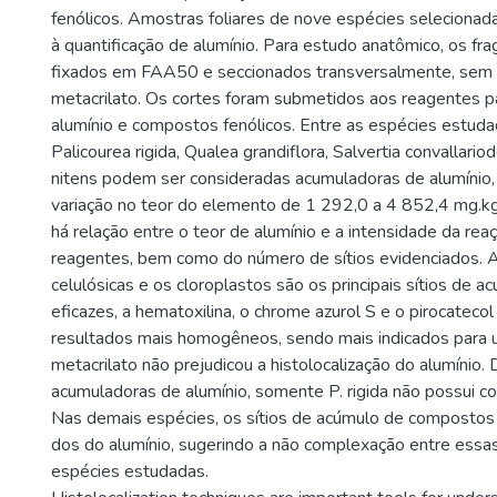
fenólicos. Amostras foliares de nove espécies seleciona
à quantificação de alumínio. Para estudo anatômico, os f
fixados em FAA50 e seccionados transversalmente, sem 
metacrilato. Os cortes foram submetidos aos reagentes p
alumínio e compostos fenólicos. Entre as espécies estudad
Palicourea rigida, Qualea grandiflora, Salvertia convallari
nitens podem ser consideradas acumuladoras de alumínio
variação no teor do elemento de 1 292,0 a 4 852,4 mg.kg
há relação entre o teor de alumínio e a intensidade da rea
reagentes, bem como do número de sítios evidenciados. 
celulósicas e os cloroplastos são os principais sítios de 
eficazes, a hematoxilina, o chrome azurol S e o pirocateco
resultados mais homogêneos, sendo mais indicados para u
metacrilato não prejudicou a histolocalização do alumínio.
acumuladoras de alumínio, somente P. rigida não possui c
Nas demais espécies, os sítios de acúmulo de compostos 
dos do alumínio, sugerindo a não complexação entre essa
espécies estudadas.