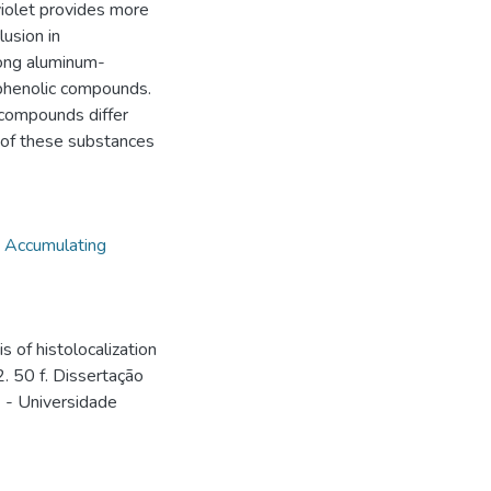
violet provides more
usion in
mong aluminum-
 phenolic compounds.
c compounds differ
 of these substances
,
Accumulating
of histolocalization
. 50 f. Dissertação
) - Universidade