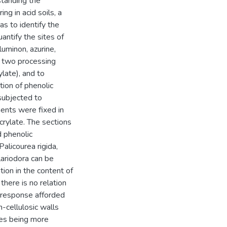
standing the
ng in acid soils, a
s to identify the
antify the sites of
luminon, azurine,
d two processing
ylate), and to
tion of phenolic
subjected to
ments were fixed in
rylate. The sections
 phenolic
alicourea rigida,
lariodora can be
ion in the content of
here is no relation
 response afforded
-cellulosic walls
des being more