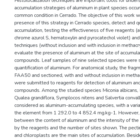
Histolocalization techniques are important tools for under
accumulation strategies of aluminum in plant species occurri
common condition in Cerrado. The objective of this work wa
presence of this strategy in Cerrado species, detect and qu
accumulation, testing the effectiveness of five reagents (a
chrome azurol S, hematoxylin and pyrocatechol violet) an
techniques (without inclusion and with inclusion in methacr
evaluate the presence of aluminum at the site of accumula
compounds. Leaf samples of nine selected species were 
quantification of aluminum. For anatomical study, the frag
FAA50 and sectioned, with and without inclusion in methac
were submitted to reagents for detection of aluminum and
compounds. Among the studied species Miconia albicans, P
Qualea grandiflora, Symplocos nitens and Salvertia conval
considered as aluminum-accumulating species, with a variat
the element from 1 292.0 to 4 852.4 mg.kg-1. However, t
between the content of aluminum and the intensity of the
by the reagents and the number of sites shown. The pectin
and chloroplasts are the main sites of accumulation. Besi