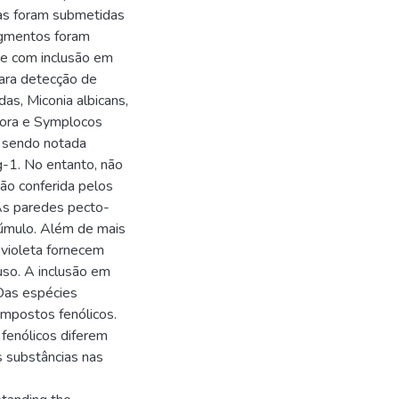
das foram submetidas
ragmentos foram
e com inclusão em
ara detecção de
as, Miconia albicans,
odora e Symplocos
, sendo notada
-1. No entanto, não
ção conferida pelos
As paredes pecto-
acúmulo. Além de mais
l violeta fornecem
so. A inclusão em
 Das espécies
ompostos fenólicos.
fenólicos diferem
s substâncias nas