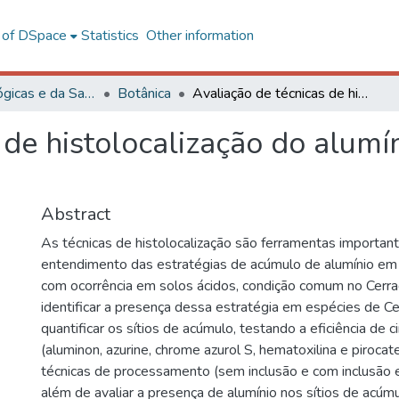
l of DSpace
Statistics
Other information
Ciências Biológicas e da Saúde
Botânica
Avaliação de técnicas de histolocalização do alumínio em folhas de espécies de Cerrado
 de histolocalização do alumí
Abstract
As técnicas de histolocalização são ferramentas importan
entendimento das estratégias de acúmulo de alumínio em
com ocorrência em solos ácidos, condição comum no Cerra
identificar a presença dessa estratégia em espécies de Ce
quantificar os sítios de acúmulo, testando a eficiência de 
(aluminon, azurine, chrome azurol S, hematoxilina e pirocat
técnicas de processamento (sem inclusão e com inclusão e
além de avaliar a presença de alumínio nos sítios de acú