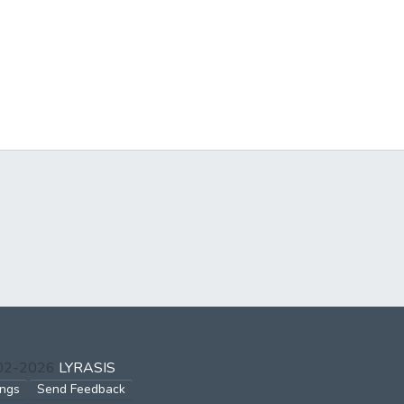
002-2026
LYRASIS
ings
Send Feedback