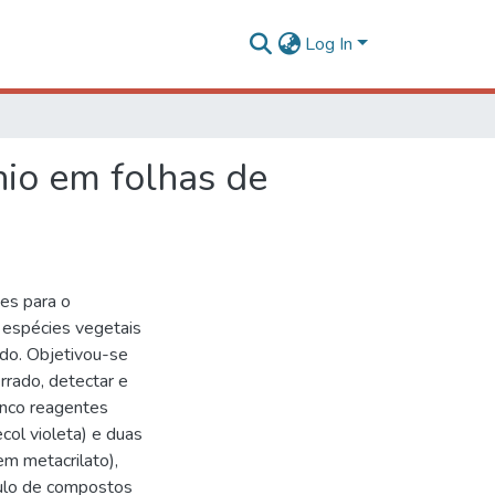
Log In
nio em folhas de
tes para o
 espécies vegetais
do. Objetivou-se
rrado, detectar e
cinco reagentes
ecol violeta) e duas
m metacrilato),
mulo de compostos