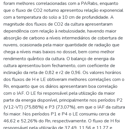
foram melhores correlacionadas com a PARabs, enquanto
que o fluxo de CO2 noturno apresentou relação exponencial
com a temperatura do solo a 10 cm de profundidade. A
magnitude dos fluxos de CO2 da cultura apresentaram
dependência com relação à nebulosidade, havendo maior
absorção de carbono a níveis intermediários de cobertura de
nuvens, ocasionada pela maior quantidade de radiação que
chega a níveis mais baixos no dossel, bem como melhor
rendimento quântico da cultura. O balanço de energia da
cultura apresentou bom fechamento, com coeficiente de
inclinação da reta de 0,82 e r2 de 0,96. Os valores horários
dos fluxos de H e LE obtiveram melhores correlações com o
Rn, enquanto que os diários apresentaram boa correlação
com o IAF. O LE foi responsável pela utilização da maior
parte da energia disponível, principalmente nos períodos P2
(V12-VT) (75,88%) e P3 (73,07%), em que o IAF da cultura
foi maior. Nos períodos P1 e P4 o LE consumiu cerca de
46,62 e 52,26% do Rn, respectivamente. O fluxo de H foi
responsável pela utilização de 37,49, 11,56 e 11,77 e