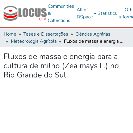
Communities
All of
Oth
&
Statistics
DSpace
inform
Collections
Home
Teses e Dissertações
Ciências Agrárias
Meteorologia Agrícola
Fluxos de massa e energia para a cultura de milho (Zea mays L.) no Rio Grande do Sul
Fluxos de massa e energia para a
cultura de milho (Zea mays L.) no
Rio Grande do Sul