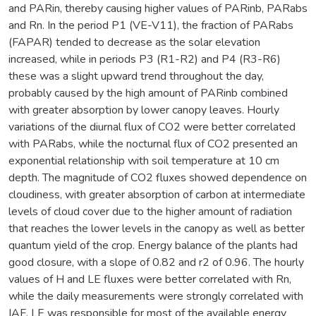
and PARin, thereby causing higher values of PARinb, PARabs
and Rn. In the period P1 (VE-V11), the fraction of PARabs
(FAPAR) tended to decrease as the solar elevation
increased, while in periods P3 (R1-R2) and P4 (R3-R6)
these was a slight upward trend throughout the day,
probably caused by the high amount of PARinb combined
with greater absorption by lower canopy leaves. Hourly
variations of the diurnal flux of CO2 were better correlated
with PARabs, while the nocturnal flux of CO2 presented an
exponential relationship with soil temperature at 10 cm
depth. The magnitude of CO2 fluxes showed dependence on
cloudiness, with greater absorption of carbon at intermediate
levels of cloud cover due to the higher amount of radiation
that reaches the lower levels in the canopy as well as better
quantum yield of the crop. Energy balance of the plants had
good closure, with a slope of 0.82 and r2 of 0.96. The hourly
values of H and LE fluxes were better correlated with Rn,
while the daily measurements were strongly correlated with
IAF. LE was responsible for most of the available energy