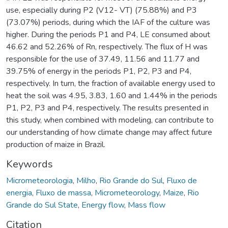
use, especially during P2 (V12- VT) (75.88%) and P3
(73.07%) periods, during which the IAF of the culture was
higher. During the periods P1 and P4, LE consumed about
46.62 and 52.26% of Rn, respectively. The flux of H was
responsible for the use of 37.49, 11.56 and 11.77 and
39.75% of energy in the periods P1, P2, P3 and P4,
respectively. In turn, the fraction of available energy used to
heat the soil was 4.95, 3.83, 1.60 and 1.44% in the periods
P1, P2, P3 and P4, respectively. The results presented in
this study, when combined with modeling, can contribute to
our understanding of how climate change may affect future
production of maize in Brazil.
Keywords
Micrometeorologia
,
Milho
,
Rio Grande do Sul
,
Fluxo de
energia
,
Fluxo de massa
,
Micrometeorology
,
Maize
,
Rio
Grande do Sul State
,
Energy flow
,
Mass flow
Citation