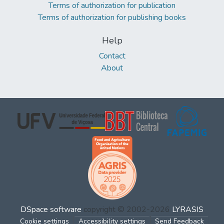
Terms of authorization for publication
Terms of authorization for publishing books
Help
Contact
About
DSpace software
copyright © 2002-2026
LYRASIS
Cookie settings
Accessibility settings
Send Feedback