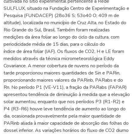
cultivada no sítio experimental pertencente à Rede
SULFLUX, situado na Fundação Centro de Experimentação e
Pesquisa (FUNDACEP) (28o36 S; 53o40 O; 409 m de
altitude), localizada no município de Cruz Alta, no Estado do
Rio Grande do Sul, Brasil. Também foram realizadas
medições da área foliar ao longo do ciclo da cultura, com
periodicidade média de 15 dias, para o cálculo do
índice de área foliar (IAF). Os fluxos de CO2, H e LE foram
medidos através da técnica micrometeorológica Eddy
Covariance. A menor cobertura de nuvens no período da
tarde proporcionou maiores quantidades de Sin e PARin,
proporcionando maiores valores da PARinb, PARabs e do
Rn. No período P1 (VE-V11), a fração da PARabs (FAPAR)
apresentou tendência de diminuição à medida que a elevação
solar aumentou, enquanto que nos períodos P3 (R1-R2) e
P4 (R3-R6) houve leve tendência de aumento ao longo do
dia, ocasionada provavelmente pela maior quantidade de
PARinb aliada à maior capacidade de absorção das folhas do
dossel inferior. As variações horários do fluxo de CO2 diurno