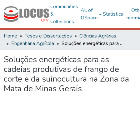
Communities
All of
Oth
&
Statistics
DSpace
inform
Collections
Home
Teses e Dissertações
Ciências Agrárias
Engenharia Agrícola
Soluções energéticas para as cadeias produtivas de frango de corte e da suinocultura na Zona da Mata de Minas Gerais
Soluções energéticas para as
cadeias produtivas de frango de
corte e da suinocultura na Zona da
Mata de Minas Gerais