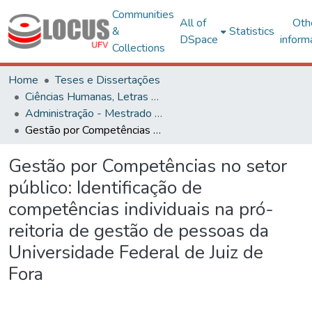
Communities
All of
Oth
&
Statistics
DSpace
inform
Collections
Home
Teses e Dissertações
Ciências Humanas, Letras e Artes
Administração - Mestrado Profissional
Gestão por Competências no setor público: Identificação de competências individuais na pró-reitoria de gestão de pessoas da Universidade Federal de Juiz de Fora
Gestão por Competências no setor
público: Identificação de
competências individuais na pró-
reitoria de gestão de pessoas da
Universidade Federal de Juiz de
Fora