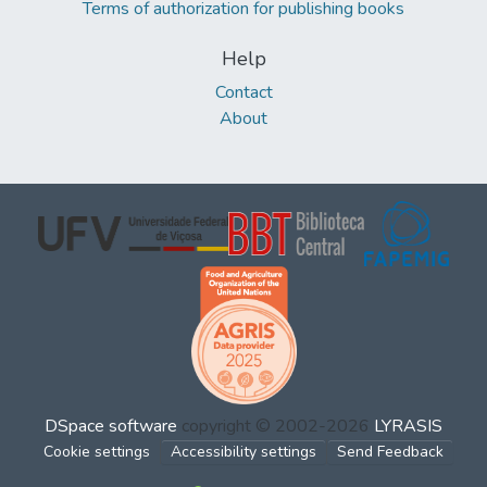
Terms of authorization for publishing books
Help
Contact
About
DSpace software
copyright © 2002-2026
LYRASIS
Cookie settings
Accessibility settings
Send Feedback