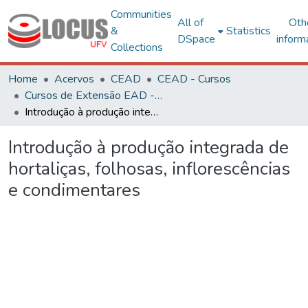
Communities
All of
Oth
&
Statistics
DSpace
inform
Collections
Home
Acervos
CEAD
CEAD - Cursos
Cursos de Extensão EAD - Curta Duração
Introdução à produção integrada de hortaliças, folhosas, inflorescências e condimentares
Introdução à produção integrada de
hortaliças, folhosas, inflorescências
e condimentares