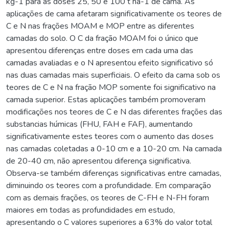
kg-1 para as doses 25, 50 e 100 t ha-1 de cama. As
aplicações de cama afetaram significativamente os teores de
C e N nas frações MOAM e MOP entre as diferentes
camadas do solo. O C da fração MOAM foi o único que
apresentou diferenças entre doses em cada uma das
camadas avaliadas e o N apresentou efeito significativo só
nas duas camadas mais superficiais. O efeito da cama sob os
teores de C e N na fração MOP somente foi significativo na
camada superior. Estas aplicações também promoveram
modificações nos teores de C e N das diferentes frações das
substancias húmicas (FHU, FAH e FAF), aumentando
significativamente estes teores com o aumento das doses
nas camadas coletadas a 0-10 cm e a 10-20 cm. Na camada
de 20-40 cm, não apresentou diferença significativa.
Observa-se também diferenças significativas entre camadas,
diminuindo os teores com a profundidade. Em comparação
com as demais frações, os teores de C-FH e N-FH foram
maiores em todas as profundidades em estudo,
apresentando o C valores superiores a 63% do valor total