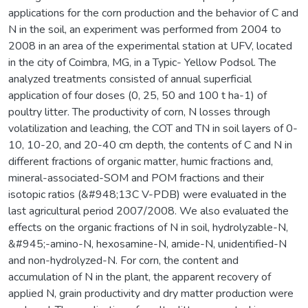
applications for the corn production and the behavior of C and
N in the soil, an experiment was performed from 2004 to
2008 in an area of the experimental station at UFV, located
in the city of Coimbra, MG, in a Typic- Yellow Podsol. The
analyzed treatments consisted of annual superficial
application of four doses (0, 25, 50 and 100 t ha-1) of
poultry litter. The productivity of corn, N losses through
volatilization and leaching, the COT and TN in soil layers of 0-
10, 10-20, and 20-40 cm depth, the contents of C and N in
different fractions of organic matter, humic fractions and,
mineral-associated-SOM and POM fractions and their
isotopic ratios (&#948;13C V-PDB) were evaluated in the
last agricultural period 2007/2008. We also evaluated the
effects on the organic fractions of N in soil, hydrolyzable-N,
&#945;-amino-N, hexosamine-N, amide-N, unidentified-N
and non-hydrolyzed-N. For corn, the content and
accumulation of N in the plant, the apparent recovery of
applied N, grain productivity and dry matter production were