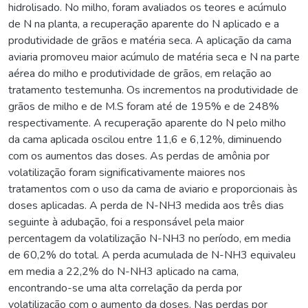
hidrolisado. No milho, foram avaliados os teores e acúmulo
de N na planta, a recuperação aparente do N aplicado e a
produtividade de grãos e matéria seca. A aplicação da cama
aviaria promoveu maior acúmulo de matéria seca e N na parte
aérea do milho e produtividade de grãos, em relação ao
tratamento testemunha. Os incrementos na produtividade de
grãos de milho e de M.S foram até de 195% e de 248%
respectivamente. A recuperação aparente do N pelo milho
da cama aplicada oscilou entre 11,6 e 6,12%, diminuendo
com os aumentos das doses. As perdas de amônia por
volatilização foram significativamente maiores nos
tratamentos com o uso da cama de aviario e proporcionais às
doses aplicadas. A perda de N-NH3 medida aos três dias
seguinte à adubação, foi a responsável pela maior
percentagem da volatilização N-NH3 no período, em media
de 60,2% do total. A perda acumulada de N-NH3 equivaleu
em media a 22,2% do N-NH3 aplicado na cama,
encontrando-se uma alta correlação da perda por
volatilização com o aumento da doses. Nas perdas por