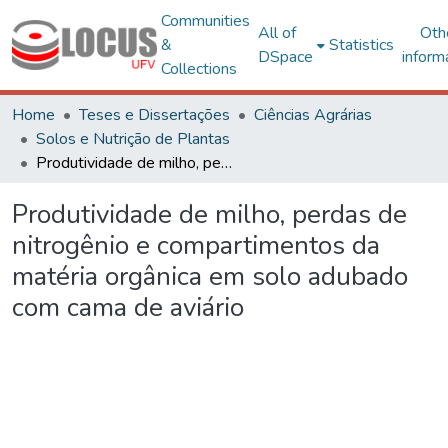
Communities
All of
Oth
&
Statistics
DSpace
inform
Collections
Home
Teses e Dissertações
Ciências Agrárias
Solos e Nutrição de Plantas
Produtividade de milho, perdas de nitrogênio e compartimentos da matéria orgânica em solo adubado com cama de aviário
Produtividade de milho, perdas de
nitrogênio e compartimentos da
matéria orgânica em solo adubado
com cama de aviário