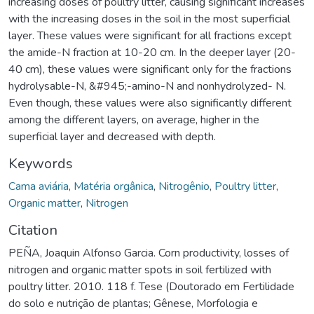
increasing doses of poultry litter, causing significant increases
with the increasing doses in the soil in the most superficial
layer. These values were significant for all fractions except
the amide-N fraction at 10-20 cm. In the deeper layer (20-
40 cm), these values were significant only for the fractions
hydrolysable-N, &#945;-amino-N and nonhydrolyzed- N.
Even though, these values were also significantly different
among the different layers, on average, higher in the
superficial layer and decreased with depth.
Keywords
Cama aviária
,
Matéria orgânica
,
Nitrogênio
,
Poultry litter
,
Organic matter
,
Nitrogen
Citation
PEÑA, Joaquin Alfonso Garcia. Corn productivity, losses of
nitrogen and organic matter spots in soil fertilized with
poultry litter. 2010. 118 f. Tese (Doutorado em Fertilidade
do solo e nutrição de plantas; Gênese, Morfologia e