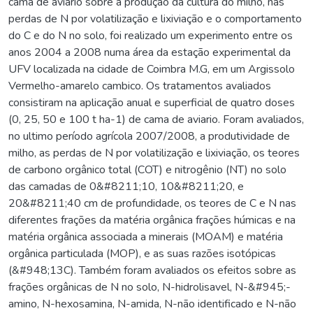
cama de aviário sobre a produção da cultura do milho, nas
perdas de N por volatilização e lixiviação e o comportamento
do C e do N no solo, foi realizado um experimento entre os
anos 2004 a 2008 numa área da estação experimental da
UFV localizada na cidade de Coimbra M.G, em um Argissolo
Vermelho-amarelo cambico. Os tratamentos avaliados
consistiram na aplicação anual e superficial de quatro doses
(0, 25, 50 e 100 t ha-1) de cama de aviario. Foram avaliados,
no ultimo período agrícola 2007/2008, a produtividade de
milho, as perdas de N por volatilização e lixiviação, os teores
de carbono orgânico total (COT) e nitrogênio (NT) no solo
das camadas de 0&#8211;10, 10&#8211;20, e
20&#8211;40 cm de profundidade, os teores de C e N nas
diferentes frações da matéria orgânica frações húmicas e na
matéria orgânica associada a minerais (MOAM) e matéria
orgânica particulada (MOP), e as suas razões isotópicas
(&#948;13C). Também foram avaliados os efeitos sobre as
frações orgânicas de N no solo, N-hidrolisavel, N-&#945;-
amino, N-hexosamina, N-amida, N-não identificado e N-não