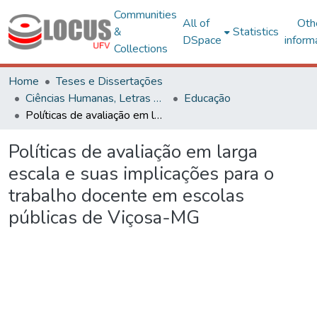
Communities
All of
Oth
&
Statistics
DSpace
inform
Collections
Home
Teses e Dissertações
Ciências Humanas, Letras e Artes
Educação
Políticas de avaliação em larga escala e suas implicações para o trabalho docente em escolas públicas de Viçosa-MG
Políticas de avaliação em larga
escala e suas implicações para o
trabalho docente em escolas
públicas de Viçosa-MG