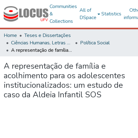
Communities
All of
Oth
&
Statistics
DSpace
inform
Collections
Home
Teses e Dissertações
Ciências Humanas, Letras e Artes
Política Social
A representação de família e acolhimento para os adolescentes institucionalizados: um estudo de caso da Aldeia Infantil SOS
A representação de família e
acolhimento para os adolescentes
institucionalizados: um estudo de
caso da Aldeia Infantil SOS