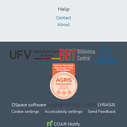
Help
Contact
About
DSpace software
copyright © 2002-2026
LYRASIS
Cookie settings
Accessibility settings
Send Feedback
COAR Notify