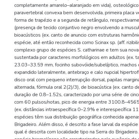
completamente amarelo–alaranjado em vida), osteológicos
paravertebral convexa bem desenvolvida, primeira placa 
forma de trapézio e a segunda de retângulo, respectivamen
(presença de tecido conjuntivo negro envolvendo a muscul
bioacústicos (ex. canto de anuncio com estruturas harmôn
espécie, até então reconhecida como Scinax sp. (aff. rizibil
complexo grupo de espécies S. catharinae e tem sua nova
sustentada por caracteres morfológicos em adultos (ex. 
23.03–33.59 mm, focinho subovóide/subelíptico, machos 
expandido lateralmente, antebraço e calo nupcial hipertrofi
disco oral com pequeno interrupção dorsal, papilas margina
alternada, fórmula oral 2(2)/3), de bioacústica (ex. canto 
duração de 0.8–1.52s, caracterizado por uma série de cinc
com 60 pulsos/notas, pico de energia entre 3100.8–4565
(ex. distâncias intraespecífica 0–2.9% e interespecífic
espécies têm sua distribuição geográfica conhecida apena
Brigadeiro. Além disso, é descrito a fase larval da espécie
qual é descrita com localidade tipo na Serra do Brigadeiro.