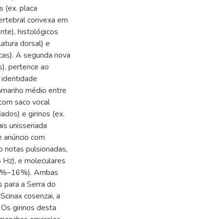
 (ex. placa
vertebral convexa em
te), histológicos
atura dorsal) e
icas). A segunda nova
is), pertence ao
 identidade
tamanho médio entre
com saco vocal
ados) e girinos (ex.
is unisseriada
de anúncio com
o notas pulsionadas,
 Hz), e moleculares
a 11%–16%). Ambas
s para a Serra do
 Scinax cosenzai, a
 Os girinos desta