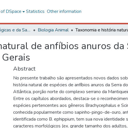
l of DSpace
Statistics
Other information
Ciências Biológicas e da Saúde
Biologia Animal
natural de anfíbios anuros da 
 Gerais
Abstract
No presente trabalho são apresentados novos dados sob
história natural de espécies de anfíbios anuros da Serra d
Atlântica, porção norte do complexo serrano da Mantiqueir
Entre os capítulos abordados, destaca-se o reconhecime
espécies pertencentes aos gêneros Brachycephalus e Scin
conhecida popularmente como sapinho-pingo-de-ouro, an
identificada como B. ephippium, tem sua nova identidade 
caracteres morfológicos (ex. grande tamanho dos adultos,