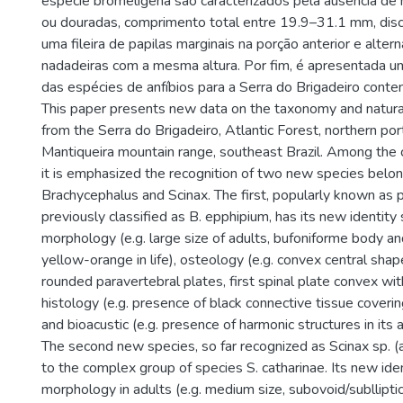
espécie bromelígena são caracterizados pela ausência de
ou douradas, comprimento total entre 19.9–31.1 mm, disco
uma fileira de papilas marginais na porção anterior e altern
nadadeiras com a mesma altura. Por fim, é apresentada um
das espécies de anfíbios para a Serra do Brigadeiro conte
This paper presents new data on the taxonomy and natural
from the Serra do Brigadeiro, Atlantic Forest, northern por
Mantiqueira mountain range, southeast Brazil. Among the 
it is emphasized the recognition of two new species belo
Brachycephalus and Scinax. The first, popularly known as
previously classified as B. epphipium, has its new identit
morphology (e.g. large size of adults, bufoniforme body a
yellow-orange in life), osteology (e.g. convex central shap
rounded paravertebral plates, first spinal plate convex wi
histology (e.g. presence of black connective tissue coverin
and bioacustic (e.g. presence of harmonic structures in its 
The second new species, so far recognized as Scinax sp. (aff
to the complex group of species S. catharinae. Its new iden
morphology in adults (e.g. medium size, subovoid/sublliptic