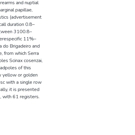
rearms and nuptial
arginal papillae,
ustics (advertisement
call duration 0.8–
between 3100.8–
nterespecific 11%–
a do Brigadeiro and
e, from which Serra
oles Scinax cosenzai,
tadpoles of this
y yellow or golden
isc with a single row
ally, it is presented
, with 61 registers.