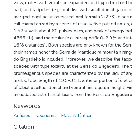
view, males with vocal sac expanded and hypertrophied fo
pad) and tadpoles (e.g. oral disc with small dorsal gap in m
marginal papillae unisseriated, oral formula 2(2)/3), bioac
call characterized by a series of usually five pulsed notes, 
1.52 s, with about 60 pulses each, and peak of energy 
4565 Hz), and molecular (e.g. intraspecific 0–2.9% and i
16% distances). Both species are only known for the Serr
their names honor the Serra da Mantiqueira mountain rang
do Brigadeiro is included. Moreover, we describe the tadp
species with type locality at the Serra do Brigadeiro. The 
bromeligenous species are characterized by the lack of an
marks, total length of 19.9–31.1, anterior portion of oral d
of labial papillae, dorsal and ventral fins equal in height. Fin
an updated list of amphibians from the Serra do Brigadeiro
Keywords
Anfíbios - Taxonomia - Mata Atlântica
Citation