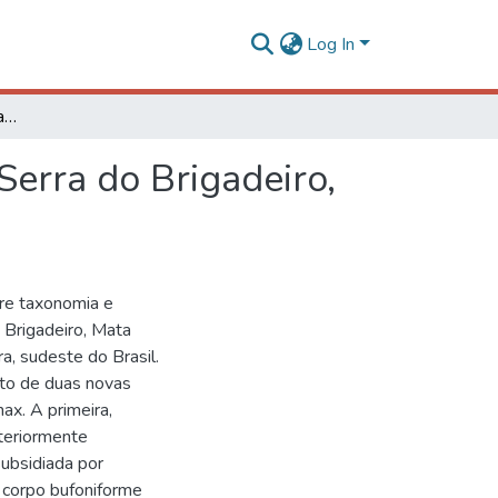
Log In
Taxonomia e história natural de anfíbios anuros da Serra do Brigadeiro, Mata Atlântica, Minas Gerais
Serra do Brigadeiro,
re taxonomia e
o Brigadeiro, Mata
a, sudeste do Brasil.
nto de duas novas
ax. A primeira,
teriormente
subsidiada por
 corpo bufoniforme