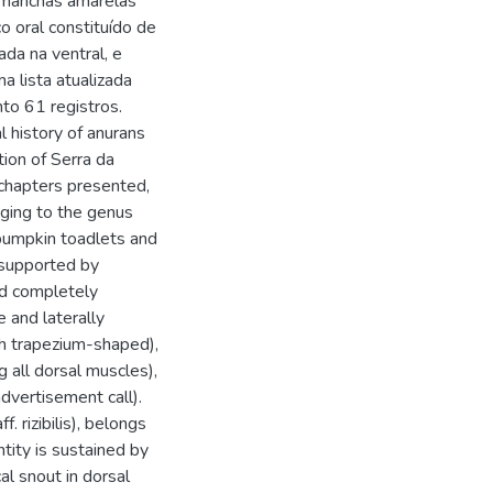
 manchas amarelas
 oral constituído de
ada na ventral, e
a lista atualizada
nto 61 registros.
 history of anurans
tion of Serra da
chapters presented,
nging to the genus
 pumpkin toadlets and
y supported by
nd completely
e and laterally
th trapezium-shaped),
g all dorsal muscles),
advertisement call).
. rizibilis), belongs
tity is sustained by
al snout in dorsal