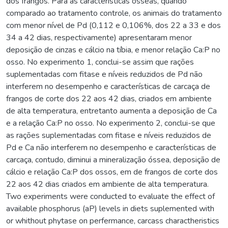
dos frangos. Para as características ósseas, quando
comparado ao tratamento controle, os animais do tratamento
com menor nível de Pd (0,112 e 0,106%, dos 22 a 33 e dos
34 a 42 dias, respectivamente) apresentaram menor
deposição de cinzas e cálcio na tíbia, e menor relação Ca:P no
osso. No experimento 1, conclui-se assim que rações
suplementadas com fitase e níveis reduzidos de Pd não
interferem no desempenho e características de carcaça de
frangos de corte dos 22 aos 42 dias, criados em ambiente
de alta temperatura, entretanto aumenta a deposição de Ca
e a relação Ca:P no osso. No experimento 2, conclui-se que
as rações suplementadas com fitase e níveis reduzidos de
Pd e Ca não interferem no desempenho e características de
carcaça, contudo, diminui a mineralização óssea, deposição de
cálcio e relação Ca:P dos ossos, em de frangos de corte dos
22 aos 42 dias criados em ambiente de alta temperatura.
Two experiments were conducted to evaluate the effect of
available phosphorus (aP) levels in diets suplemented with
or whithout phytase on perfermance, carcass charactheristics