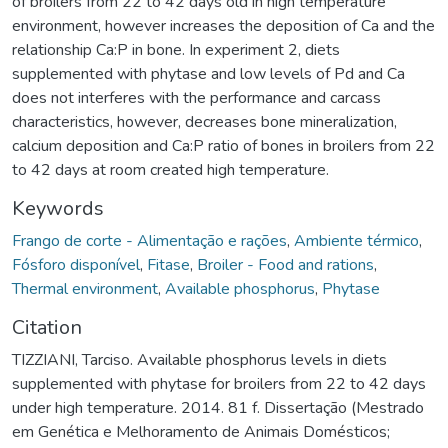
of broilers from 22 to 42 days old in high temperature
environment, however increases the deposition of Ca and the
relationship Ca:P in bone. In experiment 2, diets
supplemented with phytase and low levels of Pd and Ca
does not interferes with the performance and carcass
characteristics, however, decreases bone mineralization,
calcium deposition and Ca:P ratio of bones in broilers from 22
to 42 days at room created high temperature.
Keywords
Frango de corte - Alimentação e rações
,
Ambiente térmico
,
Fósforo disponível
,
Fitase
,
Broiler - Food and rations
,
Thermal environment
,
Available phosphorus
,
Phytase
Citation
TIZZIANI, Tarciso. Available phosphorus levels in diets
supplemented with phytase for broilers from 22 to 42 days
under high temperature. 2014. 81 f. Dissertação (Mestrado
em Genética e Melhoramento de Animais Domésticos;