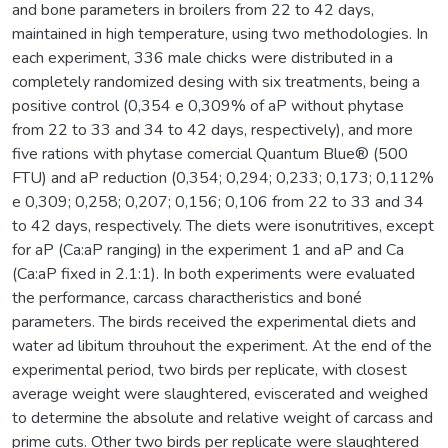
and bone parameters in broilers from 22 to 42 days,
maintained in high temperature, using two methodologies. In
each experiment, 336 male chicks were distributed in a
completely randomized desing with six treatments, being a
positive control (0,354 e 0,309% of aP without phytase
from 22 to 33 and 34 to 42 days, respectively), and more
five rations with phytase comercial Quantum Blue® (500
FTU) and aP reduction (0,354; 0,294; 0,233; 0,173; 0,112%
e 0,309; 0,258; 0,207; 0,156; 0,106 from 22 to 33 and 34
to 42 days, respectively. The diets were isonutritives, except
for aP (Ca:aP ranging) in the experiment 1 and aP and Ca
(Ca:aP fixed in 2.1:1). In both experiments were evaluated
the performance, carcass charactheristics and boné
parameters. The birds received the experimental diets and
water ad libitum throuhout the experiment. At the end of the
experimental period, two birds per replicate, with closest
average weight were slaughtered, eviscerated and weighed
to determine the absolute and relative weight of carcass and
prime cuts. Other two birds per replicate were slaughtered