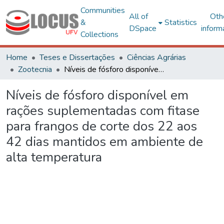
Communities
All of
Oth
&
Statistics
DSpace
inform
Collections
Home
Teses e Dissertações
Ciências Agrárias
Zootecnia
Níveis de fósforo disponível em rações suplementadas com fitase para frangos de corte dos 22 aos 42 dias mantidos em ambiente de alta temperatura
Níveis de fósforo disponível em
rações suplementadas com fitase
para frangos de corte dos 22 aos
42 dias mantidos em ambiente de
alta temperatura