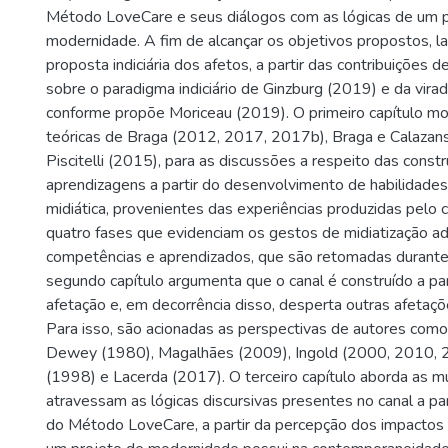
Método LoveCare e seus diálogos com as lógicas de um p
modernidade. A fim de alcançar os objetivos propostos, 
proposta indiciária dos afetos, a partir das contribuições 
sobre o paradigma indiciário de Ginzburg (2019) e da virad
conforme propõe Moriceau (2019). O primeiro capítulo mo
teóricas de Braga (2012, 2017, 2017b), Braga e Calazan
Piscitelli (2015), para as discussões a respeito das const
aprendizagens a partir do desenvolvimento de habilidade
midiática, provenientes das experiências produzidas pelo 
quatro fases que evidenciam os gestos de midiatização ad
competências e aprendizados, que são retomadas durante
segundo capítulo argumenta que o canal é construído a pa
afetação e, em decorrência disso, desperta outras afetaçõ
Para isso, são acionadas as perspectivas de autores com
Dewey (1980), Magalhães (2009), Ingold (2000, 2010, 
(1998) e Lacerda (2017). O terceiro capítulo aborda as 
atravessam as lógicas discursivas presentes no canal a pa
do Método LoveCare, a partir da percepção dos impactos 