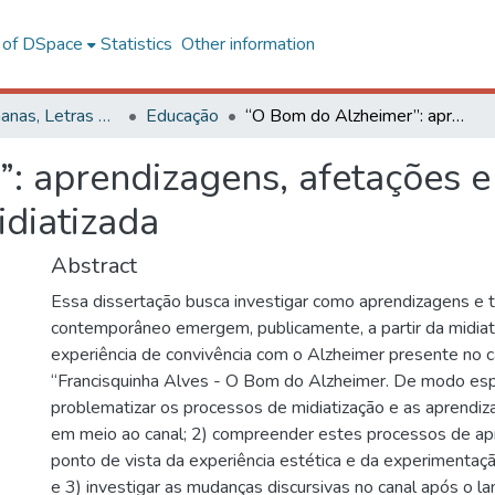
l of DSpace
Statistics
Other information
Ciências Humanas, Letras e Artes
Educação
“O Bom do Alzheimer”: aprendizagens, afetações e tensões de uma experiência pública midiatizada
: aprendizagens, afetações 
idiatizada
Abstract
Essa dissertação busca investigar como aprendizagens e 
contemporâneo emergem, publicamente, a partir da midiat
experiência de convivência com o Alzheimer presente no 
“Francisquinha Alves - O Bom do Alzheimer. De modo espec
problematizar os processos de midiatização e as aprend
em meio ao canal; 2) compreender estes processos de a
ponto de vista da experiência estética e da experimentaç
e 3) investigar as mudanças discursivas no canal após o 