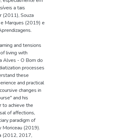
e, especialmente em
íveis a tais
r (2011), Souza
a e Marques (2019) e
 Aprendizagens.
arning and tensions
of living with
ha Alves - O Bom do
diatization processes
derstand these
erience and practical
scoursive changes in
urse" and his
r to achieve the
al of affections,
tiary paradigm of
by Moriceau (2019).
ga (2012, 2017,