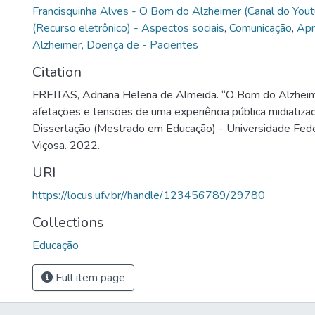
Francisquinha Alves - O Bom do Alzheimer (Canal do You
(Recurso eletrônico) - Aspectos sociais
,
Comunicação
,
Apr
Alzheimer, Doença de - Pacientes
Citation
FREITAS, Adriana Helena de Almeida. “O Bom do Alzheim
afetações e tensões de uma experiência pública midiatizad
Dissertação (Mestrado em Educação) - Universidade Fede
Viçosa. 2022.
URI
https://locus.ufv.br//handle/123456789/29780
Collections
Educação
Full item page