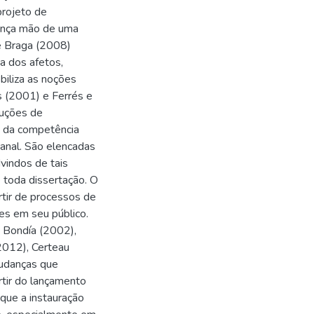
rojeto de
lança mão de uma
de Braga (2008)
a dos afetos,
biliza as noções
s (2001) e Ferrés e
ruções de
s da competência
canal. São elencadas
vindos de tais
 toda dissertação. O
rtir de processos de
es em seu público.
o Bondía (2002),
2012), Certeau
mudanças que
rtir do lançamento
que a instauração