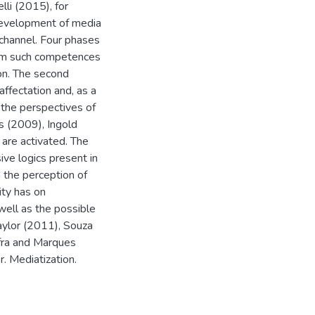
li (2015), for
 development of media
channel. Four phases
from such competences
on. The second
affectation and, as a
, the perspectives of
 (2009), Ingold
are activated. The
ive logics present in
 the perception of
ity has on
well as the possible
aylor (2011), Souza
fra and Marques
. Mediatization.