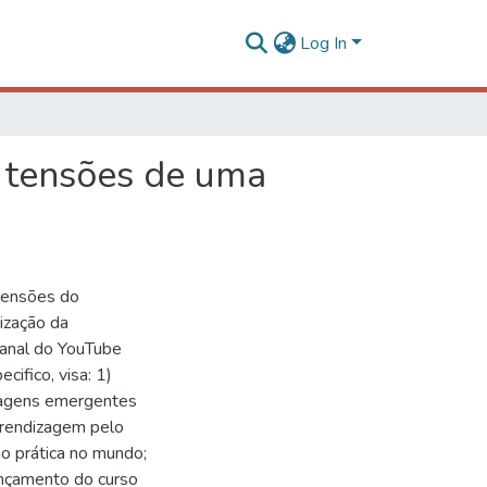
Log In
e tensões de uma
tensões do
ização da
canal do YouTube
ifico, visa: 1)
izagens emergentes
prendizagem pelo
ão prática no mundo;
lançamento do curso