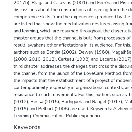
2017b), Braga and Calazans (2001) and Ferrés and Piscitel
discussions about the constructions of learning from the
competence skills, from the experiences produced by the 
are listed that show the mediatization gestures arising 
and learning, which are resumed throughout the dissertati
chapter argues that the channel is built from processes of 
result, awakens other affectations in its audience. For this
authors such as Bondía (2002), Dewey (1980), Magalhães
(2000, 2010, 2012), Certeau (1998) and Lacerda (2017) 
third chapter addresses the changes that cross the discurs
the channel from the launch of the LoveCare Method, from
the impacts that the establishment of a project of modern
contemporaneity, especially in organizational contexts, as 
resistance to such movements. For this, authors such as T
(2012), Bessa (2015), Rodrigues and Rangel (2017), Ma
(2019) and Pelbart (2008) are used. Keywords: Alzheimer
Learning. Communication. Public experience.
Keywords