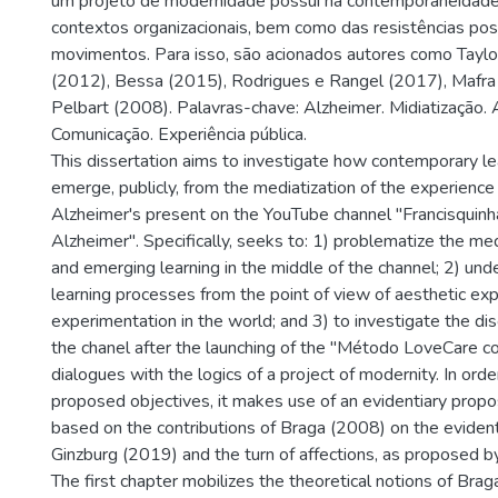
um projeto de modernidade possui na contemporaneidad
contextos organizacionais, bem como das resistências poss
movimentos. Para isso, são acionados autores como Taylo
(2012), Bessa (2015), Rodrigues e Rangel (2017), Mafr
Pelbart (2008). Palavras-chave: Alzheimer. Midiatização.
Comunicação. Experiência pública.
This dissertation aims to investigate how contemporary le
emerge, publicly, from the mediatization of the experience 
Alzheimer's present on the YouTube channel "Francisquin
Alzheimer". Specifically, seeks to: 1) problematize the me
and emerging learning in the middle of the channel; 2) un
learning processes from the point of view of aesthetic exp
experimentation in the world; and 3) to investigate the di
the chanel after the launching of the "Método LoveCare co
dialogues with the logics of a project of modernity. In orde
proposed objectives, it makes use of an evidentiary propos
based on the contributions of Braga (2008) on the eviden
Ginzburg (2019) and the turn of affections, as proposed 
The first chapter mobilizes the theoretical notions of Bra