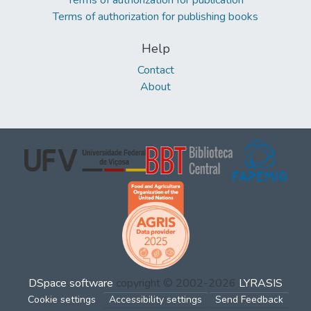
Terms of authorization for publishing books
Help
Contact
About
DSpace software
copyright © 2002-2026
LYRASIS
Cookie settings
Accessibility settings
Send Feedback