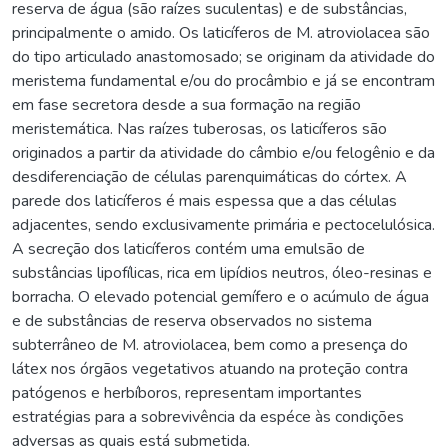
reserva de água (são raízes suculentas) e de substâncias,
principalmente o amido. Os laticíferos de M. atroviolacea são
do tipo articulado anastomosado; se originam da atividade do
meristema fundamental e/ou do procâmbio e já se encontram
em fase secretora desde a sua formação na região
meristemática. Nas raízes tuberosas, os laticíferos são
originados a partir da atividade do câmbio e/ou felogênio e da
desdiferenciação de células parenquimáticas do córtex. A
parede dos laticíferos é mais espessa que a das células
adjacentes, sendo exclusivamente primária e pectocelulósica.
A secreção dos laticíferos contém uma emulsão de
substâncias lipofílicas, rica em lipídios neutros, óleo-resinas e
borracha. O elevado potencial gemífero e o acúmulo de água
e de substâncias de reserva observados no sistema
subterrâneo de M. atroviolacea, bem como a presença do
látex nos órgãos vegetativos atuando na proteção contra
patógenos e herbíboros, representam importantes
estratégias para a sobrevivência da espéce às condições
adversas as quais está submetida.