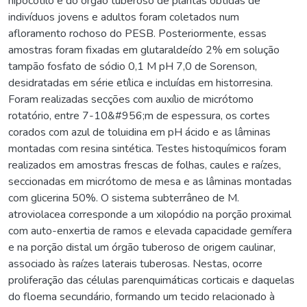
hipocótilo e do órgão tuberoso de plantas obtidas de
indivíduos jovens e adultos foram coletados num
afloramento rochoso do PESB. Posteriormente, essas
amostras foram fixadas em glutaraldeído 2% em solução
tampão fosfato de sódio 0,1 M pH 7,0 de Sorenson,
desidratadas em série etílica e incluídas em historresina.
Foram realizadas secções com auxílio de micrótomo
rotatório, entre 7-10&#956;m de espessura, os cortes
corados com azul de toluidina em pH ácido e as lâminas
montadas com resina sintética. Testes histoquímicos foram
realizados em amostras frescas de folhas, caules e raízes,
seccionadas em micrótomo de mesa e as lâminas montadas
com glicerina 50%. O sistema subterrâneo de M.
atroviolacea corresponde a um xilopódio na porção proximal
com auto-enxertia de ramos e elevada capacidade gemífera
e na porção distal um órgão tuberoso de origem caulinar,
associado às raízes laterais tuberosas. Nestas, ocorre
proliferação das células parenquimáticas corticais e daquelas
do floema secundário, formando um tecido relacionado à