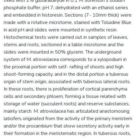
fixed with 2% glutaraldeyde in 0.1 M Sorenson s sodium
phosphate buffer, pH 7, dehydrated with an ethanol series
and embedded in historesin. Sections (7- 10mm thick) were
made with a rotative microtome, stained with Toluidine Blue
in acid pH and slides were mounted in synthetic resin.
Histochemical tests were carried out in samples of leaves,
stems and roots, sectioned in a table microtome and the
slides were mounted in 50% glycerin. The underground
system of M. atroviolacea corresponds to a xylopodium in
the proximal portion with self- rafting of shoots and high
shoot-forming capacity, and in the distal portion a tuberous
organ of stem origin, associated with tuberous lateral roots.
In these roots, there is proliferation of cortical parenchyma
cells and secondary phloem, forming a tissue related with
storage of water (succulent roots) and reserve substances,
mainly starch. M. atroviolacea has articulated anastomosing
laticifers originated from the activity of the primary meristem
and/or the procambium that show secretory activity early in
their formation in the meristematic region. In tuberous roots,