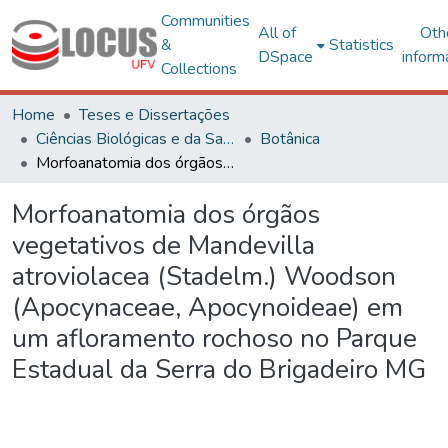
Communities
All of
Oth
&
Statistics
DSpace
inform
Collections
Home
Teses e Dissertações
Ciências Biológicas e da Saúde
Botânica
Morfoanatomia dos órgãos vegetativos de Mandevilla atroviolacea (Stadelm.) Woodson (Apocynaceae, Apocynoideae) em um afloramento rochoso no Parque Estadual da Serra do Brigadeiro MG
Morfoanatomia dos órgãos
vegetativos de Mandevilla
atroviolacea (Stadelm.) Woodson
(Apocynaceae, Apocynoideae) em
um afloramento rochoso no Parque
Estadual da Serra do Brigadeiro MG