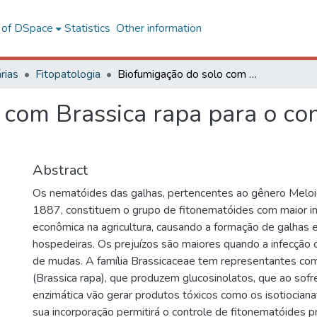
l of DSpace
Statistics
Other information
rias
Fitopatologia
Biofumigação do solo com Brassica rapa para o controle de fitonematóides
 com Brassica rapa para o con
Abstract
Os nematóides das galhas, pertencentes ao gênero Meloi
1887, constituem o grupo de fitonematóides com maior i
econômica na agricultura, causando a formação de galhas 
hospedeiras. Os prejuízos são maiores quando a infecção o
de mudas. A família Brassicaceae tem representantes co
(Brassica rapa), que produzem glucosinolatos, que ao sofr
enzimática vão gerar produtos tóxicos como os isotiocian
sua incorporação permitirá o controle de fitonematóides 