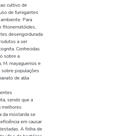
ao cultivo de
o uso de fumigantes
o ambiente. Para
e fitonematóides,
entes desengordurada
rodutos a ser
cognita. Conhecidas
ro sobre a
a, M. mayaguensis e
da sobre populações
ianato de alila
mentes
ita, sendo que a
u melhores
da da mostarda se
 eficiência em causar
testadas. A folha de