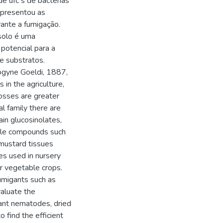
e ufc s de bactérias
apresentou as
rante a fumigação.
solo é uma
 potencial para a
e substratos.
ogyne Goeldi, 1887,
in the agriculture,
losses are greater
al family there are
ain glucosinolates,
tile compounds such
 mustard tissues
es used in nursery
or vegetable crops.
fumigants such as
valuate the
ant nematodes, dried
 find the efficient