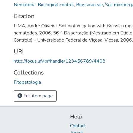
Nematoda
,
Bioçogical control
,
Brassicaceae
,
Soil microor
Citation
LIMA, André Oliveira. Soil biofumigation with Brassica rapa
nematodes. 2006. 56 f. Dissertação (Mestrado em Etiolog
Controle) - Universidade Federal de Viçosa, Viçosa, 2006.
URI
http://locus.ufv.br/handle/123456789/4408
Collections
Fitopatologia
Full item page
Help
Contact