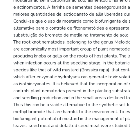
mostarda ao ser incorporada ao solo aumentou o número d
e actinomicetos. A farinha de sementes desengordurada 
maiores quantidades de isotiocianato de alila liberadas du
Conclui-se que o uso da mostarda como biofumigante de 
alternativa para o controle de fitonematóides e apresenta
substituição do brometo de metila no tratamento de solo 
The root knot nematodes, belonging to the genus Meloid
are economically most important group of plant nematodes 
producing knobs or galls on the roots of host plants. The 
when infection occurs at the seedling stage. In the botanic
species like that of wild mustard (Brassica rapa), that cont
which after enzymatic hydrolyses can generate toxic vola
as isothiocyanates. It is believed that the incorporation of
controls plant nematodes present in the planting substrat
and seedling production and in the small areas destined f
Thus this can be a viable alternative to the synthetic soil 
methyl bromide that are harmful to the environment. To e
biofumigant potential of mustard in the management of pl
leaves, seed meal and defatted seed meal were studied to