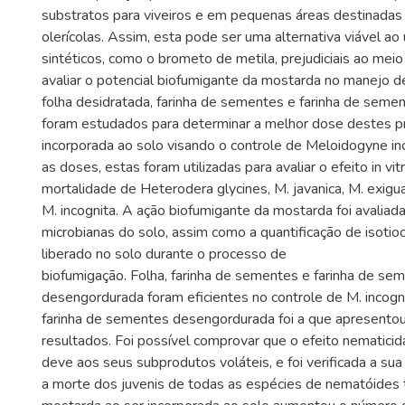
substratos para viveiros e em pequenas áreas destinadas 
olerícolas. Assim, esta pode ser uma alternativa viável a
sintéticos, como o brometo de metila, prejudiciais ao mei
avaliar o potencial biofumigante da mostarda no manejo d
folha desidratada, farinha de sementes e farinha de sem
foram estudados para determinar a melhor dose destes p
incorporada ao solo visando o controle de Meloidogyne in
as doses, estas foram utilizadas para avaliar o efeito in vit
mortalidade de Heterodera glycines, M. javanica, M. exigu
M. incognita. A ação biofumigante da mostarda foi avalia
microbianas do solo, assim como a quantificação de isotioc
liberado no solo durante o processo de
biofumigação. Folha, farinha de sementes e farinha de se
desengordurada foram eficientes no controle de M. incogn
farinha de sementes desengordurada foi a que apresento
resultados. Foi possível comprovar que o efeito nematici
deve aos seus subprodutos voláteis, e foi verificada a sua
a morte dos juvenis de todas as espécies de nematóides 