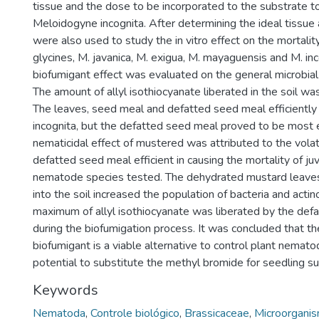
tissue and the dose to be incorporated to the substrate to
Meloidogyne incognita. After determining the ideal tissue
were also used to study the in vitro effect on the mortali
glycines, M. javanica, M. exigua, M. mayaguensis and M. in
biofumigant effect was evaluated on the general microbial 
The amount of allyl isothiocyanate liberated in the soil w
The leaves, seed meal and defatted seed meal efficiently
incognita, but the defatted seed meal proved to be most e
nematicidal effect of mustered was attributed to the vola
defatted seed meal efficient in causing the mortality of juv
nematode species tested. The dehydrated mustard leave
into the soil increased the population of bacteria and act
maximum of allyl isothiocyanate was liberated by the def
during the biofumigation process. It was concluded that t
biofumigant is a viable alternative to control plant nemat
potential to substitute the methyl bromide for seedling s
Keywords
Nematoda
,
Controle biológico
,
Brassicaceae
,
Microorganis