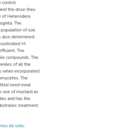
 control
 and the dose they
ty of Heterodera
cognita. The
population of soil.
as also determined.
 controlled M.
fficient. The
tile compounds. The
eniles of all the
s when incorporated
inomycetes. The
atted seed meal
he use of mustard as
odes and has the
ubstrates treatment.
mos do solo
,