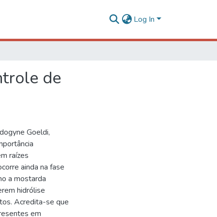
Log In
trole de
dogyne Goeldi,
mportância
em raízes
corre ainda na fase
mo a mostarda
erem hidrólise
atos. Acredita-se que
presentes em