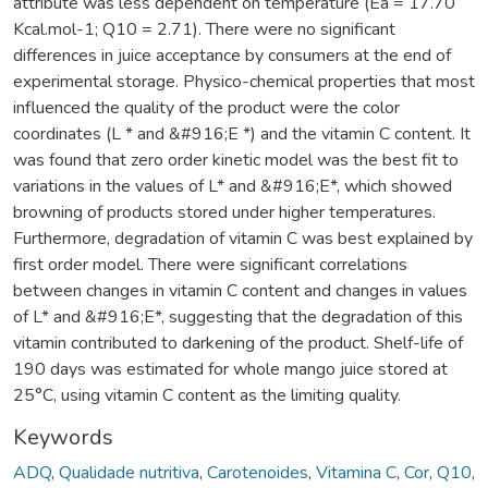
attribute was less dependent on temperature (Ea = 17.70
Kcal.mol-1; Q10 = 2.71). There were no significant
differences in juice acceptance by consumers at the end of
experimental storage. Physico-chemical properties that most
influenced the quality of the product were the color
coordinates (L * and &#916;E *) and the vitamin C content. It
was found that zero order kinetic model was the best fit to
variations in the values of L* and &#916;E*, which showed
browning of products stored under higher temperatures.
Furthermore, degradation of vitamin C was best explained by
first order model. There were significant correlations
between changes in vitamin C content and changes in values
of L* and &#916;E*, suggesting that the degradation of this
vitamin contributed to darkening of the product. Shelf-life of
190 days was estimated for whole mango juice stored at
25°C, using vitamin C content as the limiting quality.
Keywords
ADQ
,
Qualidade nutritiva
,
Carotenoides
,
Vitamina C
,
Cor
,
Q10
,