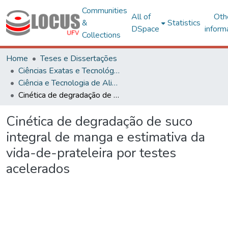
Communities
All of
Oth
&
Statistics
DSpace
inform
Collections
Home
Teses e Dissertações
Ciências Exatas e Tecnológicas
Ciência e Tecnologia de Alimentos
Cinética de degradação de suco integral de manga e estimativa da vida-de-prateleira por testes acelerados
Cinética de degradação de suco
integral de manga e estimativa da
vida-de-prateleira por testes
acelerados