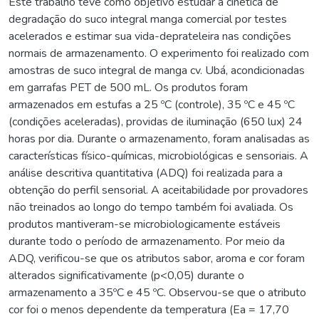
Este trabalho teve como objetivo estudar a cinética de
degradação do suco integral manga comercial por testes
acelerados e estimar sua vida-deprateleira nas condições
normais de armazenamento. O experimento foi realizado com
amostras de suco integral de manga cv. Ubá, acondicionadas
em garrafas PET de 500 mL. Os produtos foram
armazenados em estufas a 25 ºC (controle), 35 ºC e 45 ºC
(condições aceleradas), providas de iluminação (650 lux) 24
horas por dia. Durante o armazenamento, foram analisadas as
características físico-químicas, microbiológicas e sensoriais. A
análise descritiva quantitativa (ADQ) foi realizada para a
obtenção do perfil sensorial. A aceitabilidade por provadores
não treinados ao longo do tempo também foi avaliada. Os
produtos mantiveram-se microbiologicamente estáveis
durante todo o período de armazenamento. Por meio da
ADQ, verificou-se que os atributos sabor, aroma e cor foram
alterados significativamente (p<0,05) durante o
armazenamento a 35ºC e 45 ºC. Observou-se que o atributo
cor foi o menos dependente da temperatura (Ea = 17,70