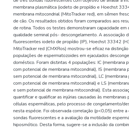
de três sondas fluorescentes com objetivo de avaliar a in
membrana plasmática (iodeto de propídio e Hoechst 3334
membrana mitocondrial (MitoTracker red), em sêmen fres
de cão. Os resultados obtidos foram comparados aos res
de rotina. Todos os testes demonstraram capacidade em 
qualidade seminal pós- descongelamento. A associação 
fluorescentes iodeto de propídio (IP), Hoechst 33342 (
MitoTracker red (CMXRos) mostrou-se eficaz na distinção
populações de espermatozoides em ejaculados desconge
doméstico. Foram distintas 4 populações: IC (membrana pl
com potencial de membrana mitocondrial), IS (membrana p
sem potencial de membrana mitocondrial), LC (membrana 
com potencial de membrana mitocondrial) e LS (membrana
e sem potencial de membrana mitocondrial). Esta associ
quantificar e qualificar as injúrias causadas às membranas
células espermáticas, pelo processo de congelamento/d
nesta espécie. Foi observada correlação (p<0,05) entre a
sondas fluorescentes e a avaliação da motilidade espermá
hiposmótico. Desta forma, sugere-se a inclusão da combi