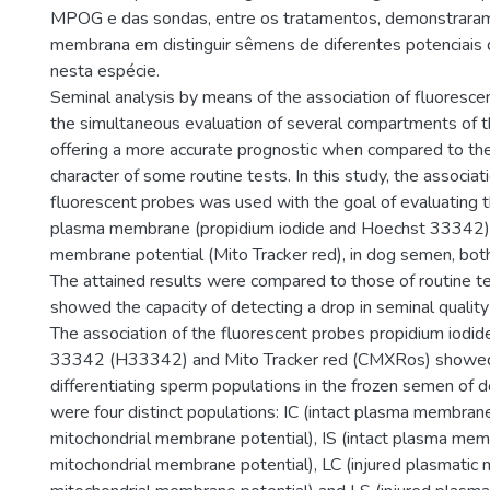
MPOG e das sondas, entre os tratamentos, demonstraram
membrana em distinguir sêmens de diferentes potenciais d
nesta espécie.
Seminal analysis by means of the association of fluoresce
the simultaneous evaluation of several compartments of th
offering a more accurate prognostic when compared to the
character of some routine tests. In this study, the associat
fluorescent probes was used with the goal of evaluating th
plasma membrane (propidium iodide and Hoechst 33342) 
membrane potential (Mito Tracker red), in dog semen, both
The attained results were compared to those of routine te
showed the capacity of detecting a drop in seminal quality
The association of the fluorescent probes propidium iodid
33342 (H33342) and Mito Tracker red (CMXRos) showed
differentiating sperm populations in the frozen semen of 
were four distinct populations: IC (intact plasma membran
mitochondrial membrane potential), IS (intact plasma me
mitochondrial membrane potential), LC (injured plasmati