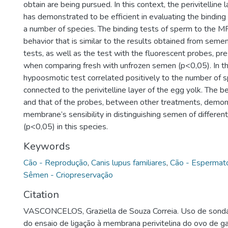
obtain are being pursued. In this context, the perivitelline 
has demonstrated to be efficient in evaluating the binding
a number of species. The binding tests of sperm to the
behavior that is similar to the results obtained from semen
tests, as well as the test with the fluorescent probes, pre
when comparing fresh with unfrozen semen (p<0,05). In thi
hypoosmotic test correlated positively to the number of
connected to the perivitelline layer of the egg yolk. The
and that of the probes, between other treatments, demon
membrane’s sensibility in distinguishing semen of different
(p<0,05) in this species.
Keywords
Cão - Reprodução
,
Canis lupus familiares
,
Cão - Espermato
Sêmen - Criopreservação
Citation
VASCONCELOS, Graziella de Souza Correia. Uso de sonda
do ensaio de ligação à membrana perivitelina do ovo de gal