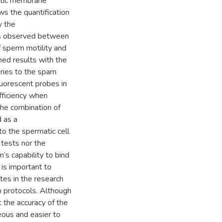
atic membrane
ws the quantification
y the
was observed between
f sperm motility and
ned results with the
uries to the spam
luorescent probes in
fficiency when
the combination of
 as a
to the spermatic cell
 tests nor the
’s capability to bind
 is important to
tes in the research
n protocols. Although
it the accuracy of the
eous and easier to