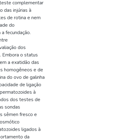
 teste complementar
 das injúrias à
tes de rotina e nem
dade do
a a fecundação.
ntre
valiação dos
 Embora o status
tem a exatidão das
ais homogêneos e de
ina do ovo de galinha
pacidade de ligação
spermatozoides à
dos dos testes de
as sondas
s sêmen fresco e
posmótico
tozoides ligados à
portamento da