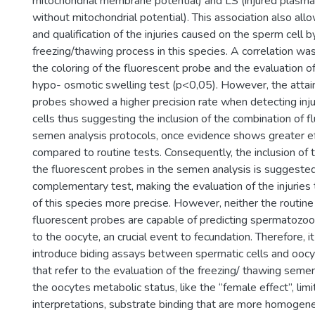
mitochondrial membrane potential) and LS (injured plasm
without mitochondrial potential). This association also allo
and qualification of the injuries caused on the sperm cell b
freezing/thawing process in this species. A correlation 
the coloring of the fluorescent probe and the evaluation o
hypo- osmotic swelling test (p<0,05). However, the attai
probes showed a higher precision rate when detecting inj
cells thus suggesting the inclusion of the combination of f
semen analysis protocols, once evidence shows greater e
compared to routine tests. Consequently, the inclusion of 
the fluorescent probes in the semen analysis is suggested
complementary test, making the evaluation of the injuries 
of this species more precise. However, neither the routine
fluorescent probes are capable of predicting spermatozoon
to the oocyte, an crucial event to fecundation. Therefore, it
introduce biding assays between spermatic cells and oocy
that refer to the evaluation of the freezing/ thawing seme
the oocytes metabolic status, like the ‘’female effect’’, lim
interpretations, substrate binding that are more homogen