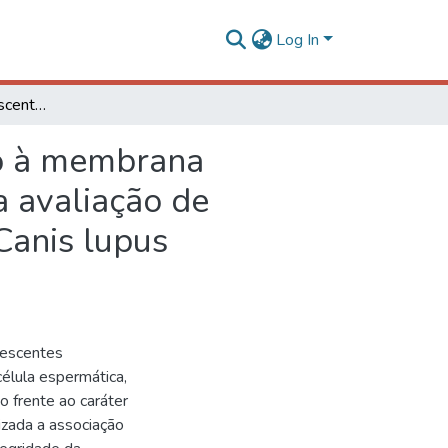
Log In
Uso de sondas fluorescentes e do ensaio de ligação à membrana perivitelina do ovo de galinha (Gallus gallus) para a avaliação de espermatozoides frescos e descongelados de cão (Canis lupus familiares)
ão à membrana
a avaliação de
Canis lupus
rescentes
célula espermática,
 frente ao caráter
lizada a associação