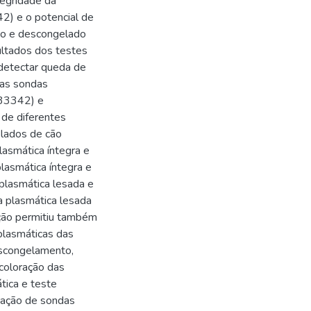
tegridade da
2) e o potencial de
co e descongelado
ultados dos testes
detectar queda de
das sondas
H33342) e
 de diferentes
lados de cão
asmática íntegra e
lasmática íntegra e
plasmática lesada e
 plasmática lesada
ação permitiu também
 plasmáticas das
escongelamento,
 coloração das
tica e teste
nação de sondas