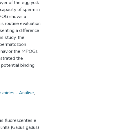
layer of the egg yolk
 capacity of sperm in
 MPOG shows a
’s routine evaluation
senting a difference
s study, the
 spermatozoon
 behavior the MPOGs
strated the
 potential binding
zoides - Análise
,
s fluorescentes e
inha (Gallus gallus)