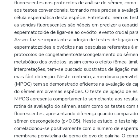
fluorescentes nos protocolos de análise de sêmen, como
aos testes convencionais, tornando mais precisa a avaliação
célula espermática desta espécie. Entretanto, nem os tes
as sondas fluorescentes são hábeis em predizer a capaci
espermatozoide de ligar-se ao ovócito, evento crucial par
Assim, faz-se importante a adoção de testes de ligação e
espermatozoides e ovócitos nas pesquisas referentes à a
protocolos de congelamento/descongelamento do sêmen.
metabólico dos ovócitos, assim como o efeito fêmea, limi
interpretações, tem-se buscado substratos de ligação m
mais fácil obtenção. Neste contexto, a membrana perivitel
(MPOG) tem se demonstrado eficiente na avaliação da ca
do sêmen em diversas espécies. O teste de ligação de e
MPOG apresenta comportamento semelhante aos resulta
rotina da avaliação do sêmen, assim como os testes com 
fluorescentes, apresentando diferença quando comparado
sêmen descongelado (p<0,05). Neste estudo, o teste hi
correlacionou-se positivamente com o número de esperma
membrana perivitelina da gema do ovo de galinha. O com