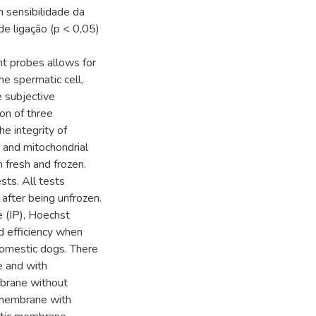
 sensibilidade da
e ligação (p < 0,05)
nt probes allows for
e spermatic cell,
 subjective
ion of three
e integrity of
and mitochondrial
 fresh and frozen.
sts. All tests
 after being unfrozen.
e (IP), Hoechst
 efficiency when
domestic dogs. There
e and with
mbrane without
c membrane with