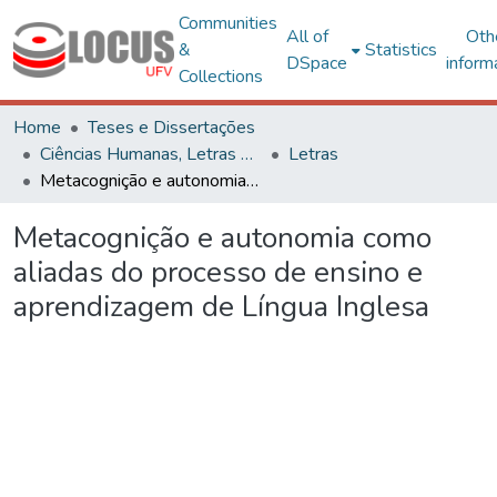
Communities
All of
Oth
&
Statistics
DSpace
inform
Collections
Home
Teses e Dissertações
Ciências Humanas, Letras e Artes
Letras
Metacognição e autonomia como aliadas do processo de ensino e aprendizagem de Língua Inglesa
Metacognição e autonomia como
aliadas do processo de ensino e
aprendizagem de Língua Inglesa