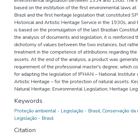
environmental legislation between 1934 and 1988. The ini
based on the institution of the first environmental laws at 
Brazil and the first heritage legislation that constituted
Historical and Artistic Heritage Service in the 1930s, and 
is based on the promulgation of the last Brazilian Constit
the analysis of documents and legislation, it is reinforced t
dichotomy of values between the two instances, but rather
treatment in the competence of attributions regarding the 
assets. At the end of the analysis, a product was generat
requirement of the professional master's degree, which co
for adapting the legislation of IPHAN – National Institute 
Artistic Heritage – for the protection of natural assets. K
Natural Heritage; Environmental Legislation; Heritage Legi
Keywords
Proteção ambiental - Legislação - Brasil
,
Conservação da 
Legislação - Brasil
Citation