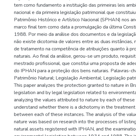
tem como fundamento a instituição das primeiras leis amb
nacional e da primeira legislação patrimonial que constitui
Patrimônio Histórico e Artístico Nacional (SPHAN) nos a
marco final tem como data a promulgação da última Constit
1988. Por meio da análise dos documentos e da legislação
não existe dicotomia de valores entre as duas instâncias, 
de tratamento na competência de atribuições quanto à pr
naturais. Ao final da análise, gerou-se um produto, requisi
mestrado profissional, que constitui uma proposta de ade
do IPHAN para a proteção dos bens naturais. Palavras-ch
Patrimônio Natural; Legislação Ambiental; Legislação patr
This paper analyzes the protection granted to nature in Bra
legislation and by legal legislation related to environmenta
analyzing the values attributed to nature by each of these
understand whether there is a dichotomy in the treatment 
between each of these instances. The analysis of the valu
nature was based on research into the processes of listing
natural assets registered with IPHAN, and the examinatio