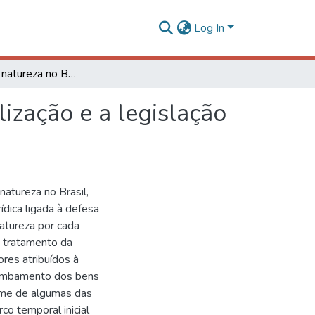
Log In
A proteção à natureza no Brasil: entre a patrimonialização e a legislação ambiental (1934/1988)
lização e a legislação
natureza no Brasil,
rídica ligada à defesa
natureza por cada
o tratamento da
ores atribuídos à
tombamento dos bens
ame de algumas das
o temporal inicial