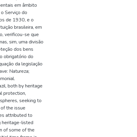
ientais em âmbito
u o Serviço do
nos de 1930, e o
uição brasileira, em
, verificou-se que
mas, sim, uma divisão
oteção dos bens
to obrigatório do
quação da legislação
ave: Natureza;
imonial.
zil, both by heritage
l protection,
 spheres, seeking to
of the issue
es attributed to
 heritage-listed
n of some of the