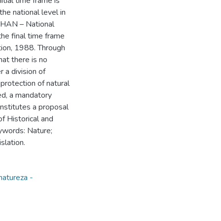
tial time frame is
the national level in
 SPHAN – National
the final time frame
ution, 1988. Through
hat there is no
 a division of
protection of natural
ed, a mandatory
nstitutes a proposal
of Historical and
eywords: Nature;
slation.
natureza -