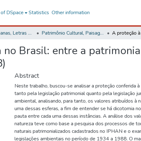
l of DSpace
Statistics
Other information
Ciências Humanas, Letras e Artes
Patrimônio Cultural, Paisagens e Cidadania
no Brasil: entre a patrimonia
8)
Abstract
Neste trabalho, buscou-se analisar a proteção conferida à 
tanto pela legislação patrimonial quanto pela legislação ju
ambiental, analisando, para tanto, os valores atribuídos à 
uma dessas esferas, a fim de entender se há dicotomia n
pauta entre cada uma dessas instâncias. A análise dos val
natureza teve como base a pesquisa dos processos de 
naturais patrimonializados cadastrados no IPHAN e o ex
legislações ambientais no período de 1934 a 1988. O marc