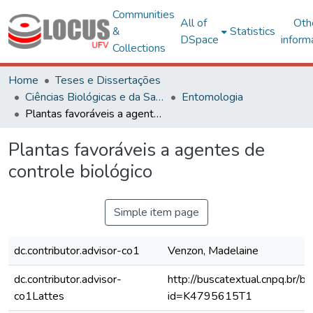
Communities
All of
Oth
&
Statistics
DSpace
inform
Collections
Home
Teses e Dissertações
Ciências Biológicas e da Saúde
Entomologia
Plantas favoráveis a agentes de controle biológico
Plantas favoráveis a agentes de
controle biológico
Simple item page
dc.contributor.advisor-co1
Venzon, Madelaine
dc.contributor.advisor-
http://buscatextual.cnpq.br/bu
co1Lattes
id=K4795615T1