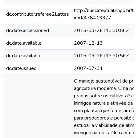
http://buscatextual.cnpq.br/bu
dc.contributor.referee2Lattes
id=K4784133Z7
dc.date.accessioned
2015-03-26T13:30:56Z
dc.date.available
2007-12-13
dc.date.available
2015-03-26T13:30:56Z
dc.date.issued
2007-07-31
O manejo sustentável de pra
agricultura moderna. Uma poss
pragas sobre os cultivos é au
inimigos naturais através da d
com plantas que forneçam fon
para predadores e parasitóide
estudar a viabilidade de alime
inimigos naturais. No capítulo 