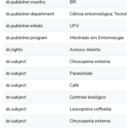
dc.publisher.country
BR
dc.publisher.department
Ciência entomológica; Tecnol
dc.publisher.initials
UFV
dc.publisher.program
Mestrado em Entomologia
dc.rights
Acesso Aberto
dc.subject
Chrusoperia externa
dc.subject
Parasitóide
dc.subject
Café
dc.subject
Controle biológico
dc.subject
Leucoptera coffeella
dc.subject
Chrysoperla externa