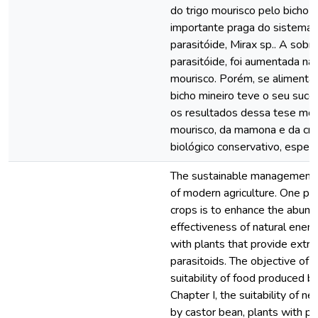
do trigo mourisco pelo bicho 
importante praga do sistema 
parasitóide, Mirax sp.. A sobr
parasitóide, foi aumentada na
mourisco. Porém, se alimentan
bicho mineiro teve o seu suces
os resultados dessa tese most
mourisco, da mamona e da crot
biológico conservativo, espec
The sustainable management o
of modern agriculture. One pos
crops is to enhance the abund
effectiveness of natural enemie
with plants that provide extra
parasitoids. The objective of t
suitability of food produced by
Chapter I, the suitability of 
by castor bean, plants with p