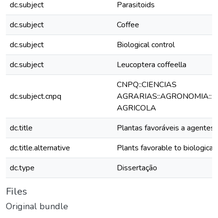
dc.subject
Parasitoids
dc.subject
Coffee
dc.subject
Biological control
dc.subject
Leucoptera coffeella
CNPQ::CIENCIAS
dc.subject.cnpq
AGRARIAS::AGRONOMIA::F
AGRICOLA
dc.title
Plantas favoráveis a agentes 
dc.title.alternative
Plants favorable to biological
dc.type
Dissertação
Files
Original bundle