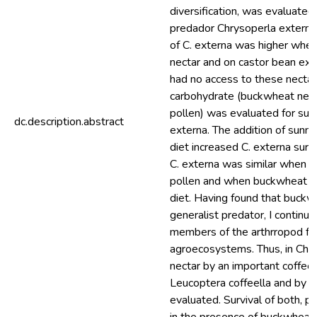
diversification, was evaluated
predador Chrysoperla externa. 
of C. externa was higher when
nectar and on castor bean extr
had no access to these nectars
carbohydrate (buckwheat nect
pollen) was evaluated for surv
dc.description.abstract
externa. The addition of sunn
diet increased C. externa surv
C. externa was similar when 
pollen and when buckwheat ne
diet. Having found that buckwh
generalist predator, I continue
members of the arthrropod fo
agroecosystems. Thus, in Chap
nectar by an important coffee 
Leucoptera coffeella and by it
evaluated. Survival of both, p