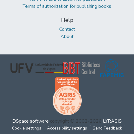
Terms of authorization for publishing books
Help
Contact
About
DSpace software
copyright © 2002-2026
LYRASIS
Cookie settings
Accessibility settings
Send Feedback