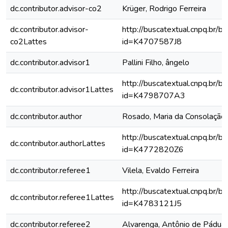
dc.contributor.advisor-co2
Krüger, Rodrigo Ferreira
dc.contributor.advisor-
http://buscatextual.cnpq.br/bu
co2Lattes
id=K4707587J8
dc.contributor.advisor1
Pallini Filho, ângelo
http://buscatextual.cnpq.br/bu
dc.contributor.advisor1Lattes
id=K4798707A3
dc.contributor.author
Rosado, Maria da Consolação
http://buscatextual.cnpq.br/bu
dc.contributor.authorLattes
id=K4772820Z6
dc.contributor.referee1
Vilela, Evaldo Ferreira
http://buscatextual.cnpq.br/bu
dc.contributor.referee1Lattes
id=K4783121J5
dc.contributor.referee2
Alvarenga, Antônio de Pádua