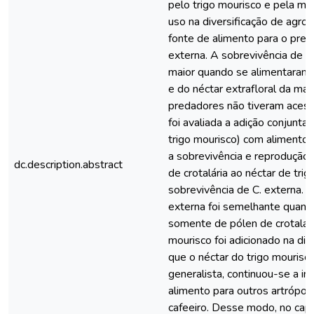
pelo trigo mourisco e pela ma
uso na diversificação de agro
fonte de alimento para o pred
externa. A sobrevivência de la
maior quando se alimentaram d
e do néctar extrafloral da m
predadores não tiveram acesso
foi avaliada a adição conjunta
trigo mourisco) com alimento p
a sobrevivência e reprodução 
dc.description.abstract
de crotalária ao néctar de tr
sobrevivência de C. externa. 
externa foi semelhante quand
somente de pólen de crotalári
mourisco foi adicionado na di
que o néctar do trigo mourisco
generalista, continuou-se a in
alimento para outros artrópo
cafeeiro. Desse modo, no capít