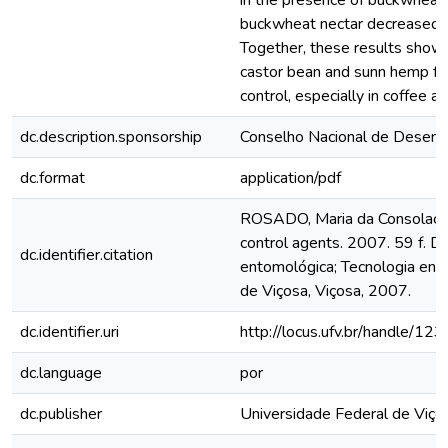
in the presence of buckwheat
buckwheat nectar decreased i
Together, these results show 
castor bean and sunn hemp for
control, especially in coffee 
dc.description.sponsorship
Conselho Nacional de Desenvo
dc.format
application/pdf
ROSADO, Maria da Consolação.
control agents. 2007. 59 f. D
dc.identifier.citation
entomológica; Tecnologia ent
de Viçosa, Viçosa, 2007.
dc.identifier.uri
http://locus.ufv.br/handle/
dc.language
por
dc.publisher
Universidade Federal de Viço