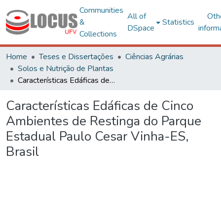
Communities
All of
Oth
&
Statistics
DSpace
inform
Collections
Home
Teses e Dissertações
Ciências Agrárias
Solos e Nutrição de Plantas
Características Edáficas de Cinco Ambientes de Restinga do Parque Estadual Paulo Cesar Vinha-ES, Brasil
Características Edáficas de Cinco
Ambientes de Restinga do Parque
Estadual Paulo Cesar Vinha-ES,
Brasil