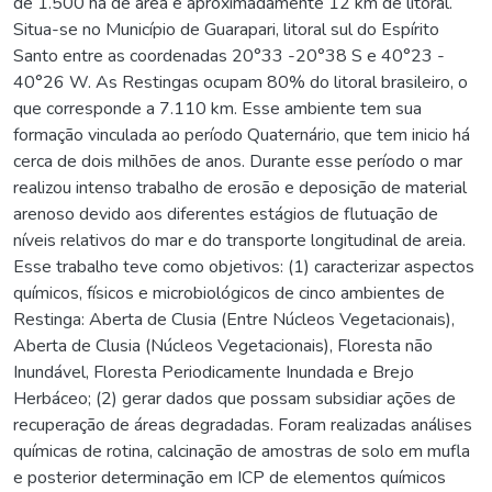
de 1.500 ha de área e aproximadamente 12 km de litoral.
Situa-se no Município de Guarapari, litoral sul do Espírito
Santo entre as coordenadas 20°33 -20°38 S e 40°23 -
40°26 W. As Restingas ocupam 80% do litoral brasileiro, o
que corresponde a 7.110 km. Esse ambiente tem sua
formação vinculada ao período Quaternário, que tem inicio há
cerca de dois milhões de anos. Durante esse período o mar
realizou intenso trabalho de erosão e deposição de material
arenoso devido aos diferentes estágios de flutuação de
níveis relativos do mar e do transporte longitudinal de areia.
Esse trabalho teve como objetivos: (1) caracterizar aspectos
químicos, físicos e microbiológicos de cinco ambientes de
Restinga: Aberta de Clusia (Entre Núcleos Vegetacionais),
Aberta de Clusia (Núcleos Vegetacionais), Floresta não
Inundável, Floresta Periodicamente Inundada e Brejo
Herbáceo; (2) gerar dados que possam subsidiar ações de
recuperação de áreas degradadas. Foram realizadas análises
químicas de rotina, calcinação de amostras de solo em mufla
e posterior determinação em ICP de elementos químicos