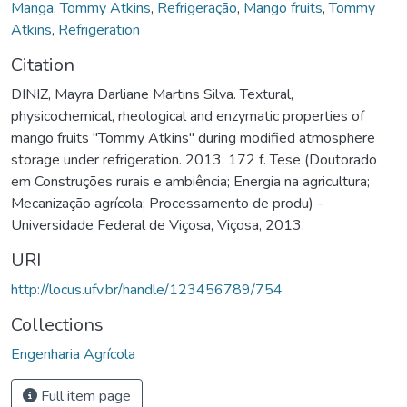
Manga
,
Tommy Atkins
,
Refrigeração
,
Mango fruits
,
Tommy
Atkins
,
Refrigeration
Citation
DINIZ, Mayra Darliane Martins Silva. Textural,
physicochemical, rheological and enzymatic properties of
mango fruits "Tommy Atkins" during modified atmosphere
storage under refrigeration. 2013. 172 f. Tese (Doutorado
em Construções rurais e ambiência; Energia na agricultura;
Mecanização agrícola; Processamento de produ) -
Universidade Federal de Viçosa, Viçosa, 2013.
URI
http://locus.ufv.br/handle/123456789/754
Collections
Engenharia Agrícola
Full item page