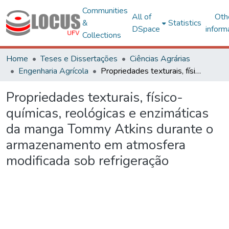
Communities
All of
Oth
&
Statistics
DSpace
inform
Collections
Home
Teses e Dissertações
Ciências Agrárias
Engenharia Agrícola
Propriedades texturais, físico-químicas, reológicas e enzimáticas da manga Tommy Atkins durante o armazenamento em atmosfera modificada sob refrigeração
Propriedades texturais, físico-
químicas, reológicas e enzimáticas
da manga Tommy Atkins durante o
armazenamento em atmosfera
modificada sob refrigeração