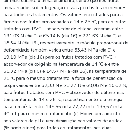
diminuiu durante o armazenamento, sendo que nos frutos
armazenados sob refrigeração, essas perdas foram menores
para todos os tratamentos. Os valores encontrados para a
firmeza dos frutos armazenados a 14 e 25 ºC, para os frutos
tratados com PVC + absorvedor de etileno, variaram entre
191,03 N (dia 0) e 65,14 N (dia 16) e 221,63 N (dia 0) e
18,34 N (dia 16), respectivamente; o módulo proporcional de
deformidade também variou entre 53,43 MPa (dia 0) e
19,10 MPa (dia 16) para os frutos tratados com PVC +
absorvedor de oxigênio na temperatura de 14 ºC e entre
65,32 MPa (dia 0) e 14,57 MPa (dia 16), na temperatura de
25 ºC para o mesmo tratamento; a força de penetração da
polpa variou entre 62,33 N e 23,27 N e 68,08 N e 10,02 N,
para frutos tratados com PVC + absorvedor de etileno, nas
temperaturas de 14 e 25 ºC, respectivamente, e a energia
para rompê-la entre 145,56 mJ a 72,22 mJ e 136,67 mJ a
40 mJ, para o mesmo tratamento; (d) Houve um aumento
nos valores de pH e uma diminuição nos valores de acidez
(% ácido cítrico) para todos os tratamentos, nas duas