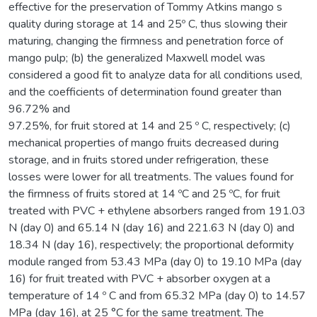
effective for the preservation of Tommy Atkins mango s
quality during storage at 14 and 25º C, thus slowing their
maturing, changing the firmness and penetration force of
mango pulp; (b) the generalized Maxwell model was
considered a good fit to analyze data for all conditions used,
and the coefficients of determination found greater than
96.72% and
97.25%, for fruit stored at 14 and 25 º C, respectively; (c)
mechanical properties of mango fruits decreased during
storage, and in fruits stored under refrigeration, these
losses were lower for all treatments. The values found for
the firmness of fruits stored at 14 ºC and 25 ºC, for fruit
treated with PVC + ethylene absorbers ranged from 191.03
N (day 0) and 65.14 N (day 16) and 221.63 N (day 0) and
18.34 N (day 16), respectively; the proportional deformity
module ranged from 53.43 MPa (day 0) to 19.10 MPa (day
16) for fruit treated with PVC + absorber oxygen at a
temperature of 14 º C and from 65.32 MPa (day 0) to 14.57
MPa (day 16), at 25 °C for the same treatment. The