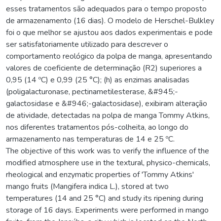
esses tratamentos são adequados para o tempo proposto
de armazenamento (16 dias). O modelo de Herschel-Bulkley
foi o que melhor se ajustou aos dados experimentais e pode
ser satisfatoriamente utilizado para descrever o
comportamento reológico da polpa de manga, apresentando
valores de coeficiente de determinação (R2) superiores a
0,95 (14 ºC) e 0,99 (25 °C); (h) as enzimas analisadas
(poligalacturonase, pectinametilesterase, &#945;-
galactosidase e &#946;-galactosidase), exibiram alteração
de atividade, detectadas na polpa de manga Tommy Atkins,
nos diferentes tratamentos pós-colheita, ao longo do
armazenamento nas temperaturas de 14 e 25 ºC.
The objective of this work was to verify the influence of the
modified atmosphere use in the textural, physico-chemicals,
rheological and enzymatic properties of 'Tommy Atkins'
mango fruits (Mangifera indica L.), stored at two
temperatures (14 and 25 °C) and study its ripening during
storage of 16 days. Experiments were performed in mango