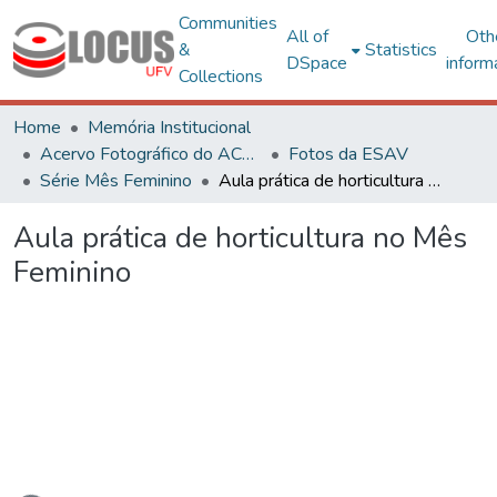
Communities
All of
Oth
&
Statistics
DSpace
inform
Collections
Home
Memória Institucional
Acervo Fotográfico do ACH-UFV
Fotos da ESAV
Série Mês Feminino
Aula prática de horticultura no Mês Feminino
Aula prática de horticultura no Mês
Feminino