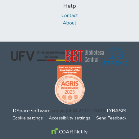
Help
Contact
About
DSpace software
copyright © 2002-2026
LYRASIS
Cookie settings
Accessibility settings
Send Feedback
COAR Notify