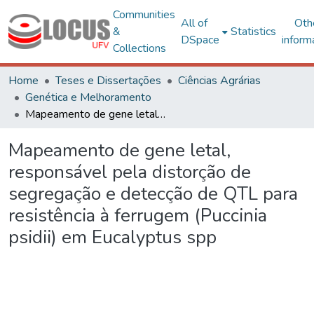
Communities
All of
Oth
&
Statistics
DSpace
inform
Collections
Home
Teses e Dissertações
Ciências Agrárias
Genética e Melhoramento
Mapeamento de gene letal, responsável pela distorção de segregação e detecção de QTL para resistência à ferrugem (Puccinia psidii) em Eucalyptus spp
Mapeamento de gene letal,
responsável pela distorção de
segregação e detecção de QTL para
resistência à ferrugem (Puccinia
psidii) em Eucalyptus spp