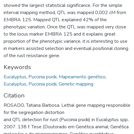
showed the largest statistical significance. For the simple
interval mapping method, QTL was mapped 0,002 cM from
EMBRA 125. Mapped QTL explained 42% of the
phenotypic variation. Once the QTL was mapped very close
to the locus marker EMBRA 125 and it explains great
proportion of the phenotypic variance, it is interesting to use
in markers assisted selection and eventual positional cloning
of the rust resistance gene.
Keywords
Eucalyptus
,
Puccinia psidii
,
Mapeamento genético
,
Eucalyptus
,
Puccinia psidii
,
Genetic mapping
Citation
ROSADO, Tatiana Barbosa. Lethal gene mapping responsible
for the segregation distortion
and QTL detection for rust (Puccinia psidii) in Eucalyptus spp..
2007. 138 f. Tese (Doutorado em Genética animal; Genética
molecular e de microrganismos; Genética quantitativa;