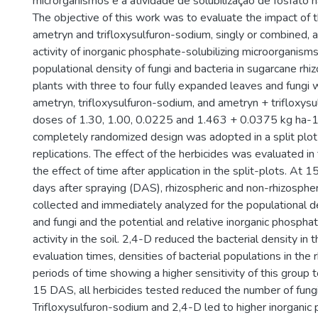
microrganismos e a atividade de solubilização de fosfato na
The objective of this work was to evaluate the impact of t
ametryn and trifloxysulfuron-sodium, singly or combined, 
activity of inorganic phosphate-solubilizing microorganism
populational density of fungi and bacteria in sugarcane rh
plants with three to four fully expanded leaves and fungi
ametryn, trifloxysulfuron-sodium, and ametryn + trifloxys
doses of 1.30, 1.00, 0.0225 and 1.463 + 0.0375 kg ha-1,
completely randomized design was adopted in a split plot
replications. The effect of the herbicides was evaluated i
the effect of time after application in the split-plots. At 1
days after spraying (DAS), rhizospheric and non-rhizosphe
collected and immediately analyzed for the populational de
and fungi and the potential and relative inorganic phosphat
activity in the soil. 2,4-D reduced the bacterial density in th
evaluation times, densities of bacterial populations in the r
periods of time showing a higher sensitivity of this group
15 DAS, all herbicides tested reduced the number of fungi 
Trifloxysulfuron-sodium and 2,4-D led to higher inorganic