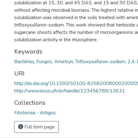
solubilization at 15, 30, and 45 DAS, and 15 and 30 DAS, 
without affecting microbial biomass. The highest relative 
solubilization was observed in the soils treated with amet
trifloxysulfuron-sodium. This work showed that herbicide a
sugarcane shoots affects the number of microorganisms 
solubilization activity in the rhizosphere.
Keywords
Bactérias
,
Fungos
,
Ametryn
,
Trifloxysulfuron-sodium
,
2,4-
URI
http://dx.doi.org/10.1590/S0100-8358200800020000
http://www.locus.ufv.br/handle/123456789/13631
Collections
Fitotecnia - Artigos
Full item page