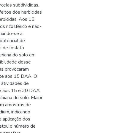
celas subdivididas,
eitos dos herbicidas
erbicidas. Aos 15,
s rizosférico e não-
imando-se a
 potencial de
va de fosfato
teriana do solo em
ibilidade desse
das provocaram
nte aos 15 DAA. O
 atividades de
 e aos 15 e 30 DAA,
obiana do solo. Maior
a em amostras de
dium, indicando
a aplicação dos
fetou o número de