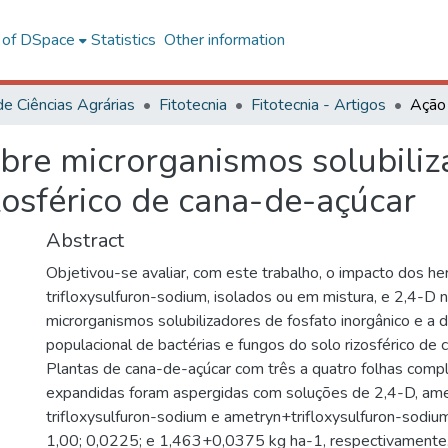
l of DSpace
Statistics
Other information
de Ciências Agrárias
Fitotecnia
Fitotecnia - Artigos
bre microrganismos solubiliz
zosférico de cana-de-açúcar
Abstract
Objetivou-se avaliar, com este trabalho, o impacto dos he
trifloxysulfuron-sodium, isolados ou em mistura, e 2,4-D 
microrganismos solubilizadores de fosfato inorgânico e a 
populacional de bactérias e fungos do solo rizosférico de 
Plantas de cana-de-açúcar com três a quatro folhas com
expandidas foram aspergidas com soluções de 2,4-D, ame
trifloxysulfuron-sodium e ametryn+trifloxysulfuron-sodiu
1,00; 0,0225; e 1,463+0,0375 kg ha-1, respectivamente. 