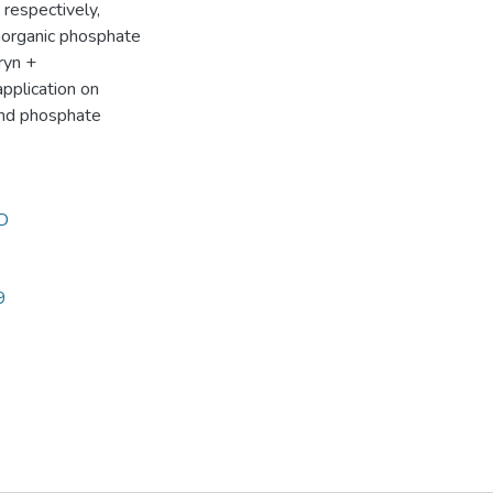
respectively,
inorganic phosphate
ryn +
pplication on
and phosphate
D
9