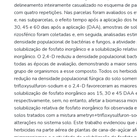
delineamento inteiramente casualizado no esquema de par
com quatro repetições. Nas parcelas foram avaliados os ef
e, nas subparcelas, o efeito tempo após a aplicação dos h
30, 45 e 60 dias após a aplicação (DAA), amostras de solo
rizosférico foram coletadas e, em seguida, analisadas est
densidade populacional de bactérias e fungos, a atividade
solubilização de fosfato inorgânico e a solubilização relati
inorgânico. O 2,4-D reduziu a densidade populacional bac
todas as épocas de avaliação, demonstrando a maior sens
grupo de organismos a esse composto. Todos os herbici
redução na densidade populacional fúngica do solo some
trifloxysulfuron-sodium e o 2,4-D favoreceram as maiores
solubilização de fosfato inorgânico aos 15, 30 e 45 DAA
respectivamente, sem, no entanto, afetar a biomassa micr
solubilização relativa de fosfato inorgânico foi observad
solos tratados com a mistura ametryn+trifloxysulfuron-so
alterações no sistema solo. Este trabalho evidenciou que 
herbicidas na parte aérea de plantas de cana-de-açúcar a