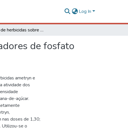
Log In
Ação de herbicidas sobre microrganismos solubilizadores de fosfato inorgânico em solo rizosférico de cana-de-açúcar
adores de fosfato
rbicidas ametryn e
na atividade dos
densidade
cana-de-açúcar.
pletamente
tryn,
m nas doses de 1,30;
Utilizou-se o