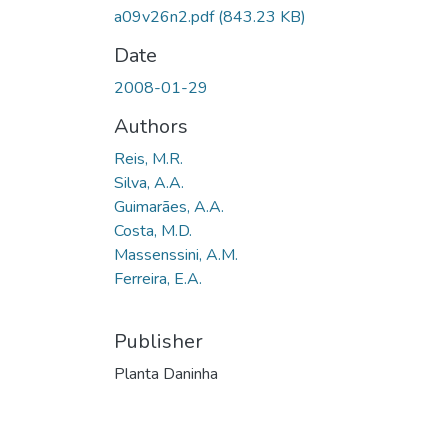
a09v26n2.pdf
(843.23 KB)
Date
2008-01-29
Authors
Reis, M.R.
Silva, A.A.
Guimarães, A.A.
Costa, M.D.
Massenssini, A.M.
Ferreira, E.A.
Publisher
Planta Daninha