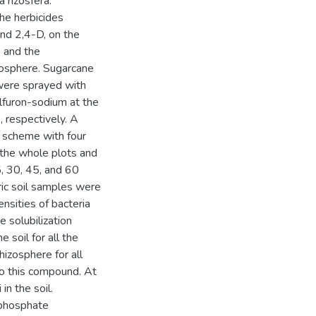
 rizosfera.
he herbicides
and 2,4-D, on the
s and the
izosphere. Sugarcane
 were sprayed with
ulfuron-sodium at the
 respectively. A
 scheme with four
n the whole plots and
5, 30, 45, and 60
ric soil samples were
nsities of bacteria
e solubilization
e soil for all the
hizosphere for all
 to this compound. At
in the soil.
 phosphate