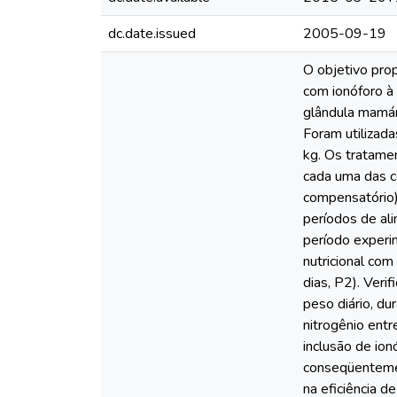
dc.date.issued
2005-09-19
O objetivo pro
com ionóforo à
glândula mamári
Foram utilizad
kg. Os tratame
cada uma das c
compensatório),
períodos de al
período experi
nutricional com
dias, P2). Ver
peso diário, du
nitrogênio ent
inclusão de ion
conseqüentemen
na eficiência d