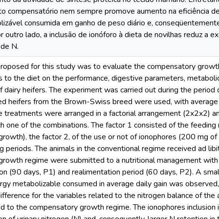
to compensatório nem sempre promove aumento na eficiência de
lizável consumida em ganho de peso diário e, conseqüentemente,
r outro lado, a inclusão de ionóforo à dieta de novilhas reduz a e
 de N.
proposed for this study was to evaluate the compensatory grow
s to the diet on the performance, digestive parameters, metabol
dairy heifers. The experiment was carried out during the period
d heifers from the Brown-Swiss breed were used, with average of
e treatments were arranged in a factorial arrangement (2x2x2) 
ch one of the combinations. The factor 1 consisted of the feeding
owth), the factor 2, of the use or not of ionophores (200 mg of
ng periods. The animals in the conventional regime received ad lib
rowth regime were submitted to a nutritional management with t
ion (90 days, P1) and realimentation period (60 days, P2). A small
rgy metabolizable consumed in average daily gain was observed, d
fference for the variables related to the nitrogen balance of the
d to the compensatory growth regime. The ionophores inclusion in