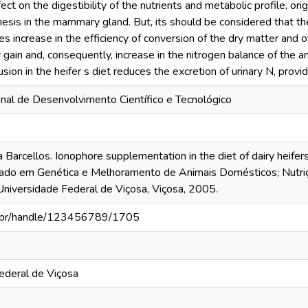
ect on the digestibility of the nutrients and metabolic profile, origin
thesis in the mammary gland. But, its should be considered that
s increase in the efficiency of conversion of the dry matter and
y gain and, consequently, increase in the nitrogen balance of the a
sion in the heifer s diet reduces the excretion of urinary N, provid
nal de Desenvolvimento Científico e Tecnológico
 Barcellos. Ionophore supplementation in the diet of dairy heif
rado em Genética e Melhoramento de Animais Domésticos; Nutri
 Universidade Federal de Viçosa, Viçosa, 2005.
fv.br/handle/123456789/1705
ederal de Viçosa