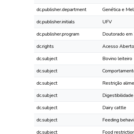
dc.publisher.department
Genética e Mel
dc.publisher.initials
UFV
dc.publisher.program
Doutorado em 
dc.rights
Acesso Abert
dc.subject
Bovino leiteiro
dc.subject
Comportamento
dc.subject
Restrição alime
dc.subject
Digestibilidade
dc.subject
Dairy cattle
dc.subject
Feeding behavi
dc.subject
Food restrictio