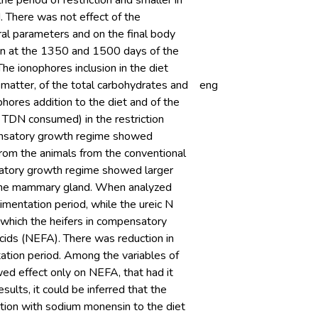
he period of restriction and smaller in
. There was not effect of the
ral parameters and on the final body
in at the 1350 and 1500 days of the
he ionophores inclusion in the diet
ic matter, of the total carbohydrates and
eng
phores addition to the diet and of the
of TDN consumed) in the restriction
pensatory growth regime showed
 from the animals from the conventional
satory growth regime showed larger
n the mammary gland. When analyzed
limentation period, while the ureic N
o which the heifers in compensatory
cids (NEFA). There was reduction in
ation period. Among the variables of
ed effect only on NEFA, that had it
ults, it could be inferred that the
ation with sodium monensin to the diet