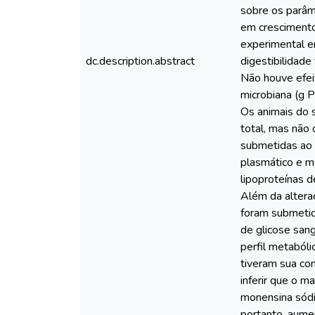
sobre os parâm
em crescimento
experimental e
dc.description.abstract
digestibilidade
Não houve efeit
microbiana (g 
Os animais do 
total, mas não
submetidas ao 
plasmático e m
lipoproteínas 
Além da altera
foram submetid
de glicose san
perfil metaból
tiveram sua co
inferir que o m
monensina sódic
portanto, aume