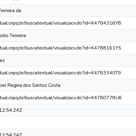
erreira da
xtual.cnpq.br/buscatextual/visualizacv.do?id=K4784316Y8
celo Teixeira
xtual.cnpq.br/buscatextual/visualizacv.do?id=K4788161Y5
nez
xtual.cnpq.br/buscatextual/visualizacv.do?id=K4783340T9
bel Regina dos Santos Costa
xtual.cnpq.br/buscatextual/visualizacv.do?id=K4780778U6
12:54:24Z
12:54:24Z