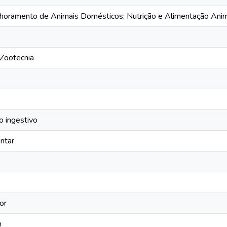
horamento de Animais Domésticos; Nutrição e Alimentação Anima
Zootecnia
o
 ingestivo
ntar
or
n