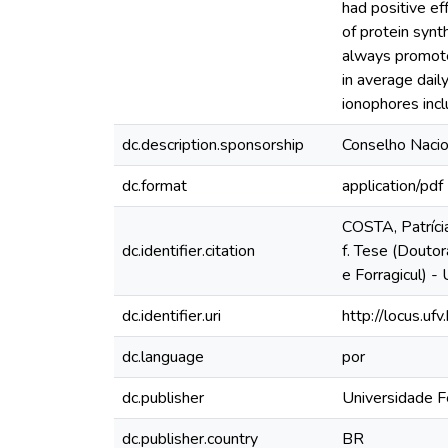
had positive eff
of protein syn
always promote
in average dail
ionophores inclu
dc.description.sponsorship
Conselho Nacio
dc.format
application/pdf
COSTA, Patrícia
dc.identifier.citation
f. Tese (Douto
e Forragicul) -
dc.identifier.uri
http://locus.u
dc.language
por
dc.publisher
Universidade F
dc.publisher.country
BR