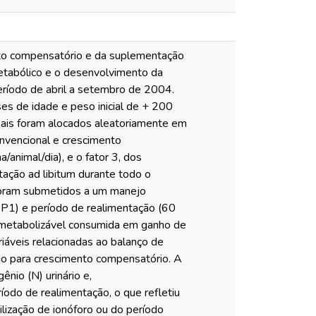
ento compensatório e da suplementação
metabólico e o desenvolvimento da
período de abril a setembro de 2004.
es de idade e peso inicial de + 200
mais foram alocados aleatoriamente em
nvencional e crescimento
/animal/dia), e o fator 3, dos
ação ad libitum durante todo o
foram submetidos a um manejo
s, P1) e período de realimentação (60
ia metabolizável consumida em ganho de
riáveis relacionadas ao balanço de
jo para crescimento compensatório. A
ênio (N) urinário e,
odo de realimentação, o que refletiu
ilização de ionóforo ou do período