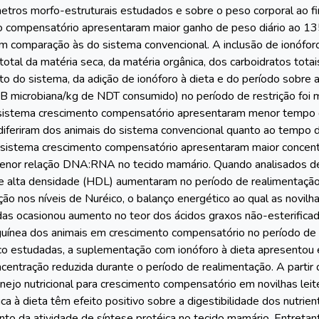
etros morfo-estruturais estudados e sobre o peso corporal ao fi
 compensatório apresentaram maior ganho de peso diário ao 13
m comparação às do sistema convencional. A inclusão de ionóforo
 total da matéria seca, da matéria orgânica, dos carboidratos tota
o do sistema, da adição de ionóforo à dieta e do período sobre a
PB microbiana/kg de NDT consumido) no período de restrição foi 
sistema crescimento compensatório apresentaram menor tempo d
 diferiram dos animais do sistema convencional quanto ao tempo
sistema crescimento compensatório apresentaram maior concentra
enor relação DNA:RNA no tecido mamário. Quando analisados den
de alta densidade (HDL) aumentaram no período de realimentação
ção nos níveis de Nuréico, o balanço energético ao qual as novi
as ocasionou aumento no teor dos ácidos graxos não-esterifica
guínea dos animais em crescimento compensatório no período de r
ico estudadas, a suplementação com ionóforo à dieta apresentou
ncentração reduzida durante o período de realimentação. A partir
anejo nutricional para crescimento compensatório em novilhas le
a à dieta têm efeito positivo sobre a digestibilidade dos nutrien
nto da atividade de síntese protéica no tecido mamário. Entreta