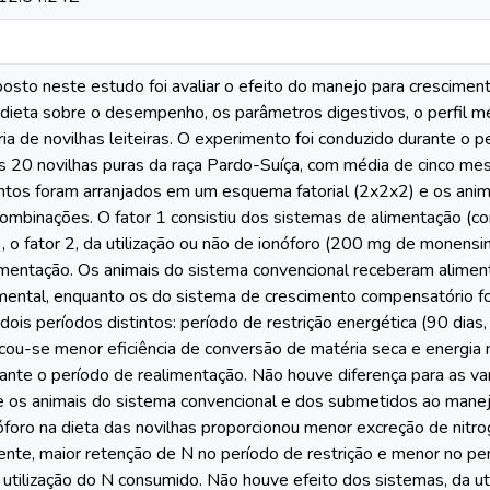
posto neste estudo foi avaliar o efeito do manejo para crescim
 dieta sobre o desempenho, os parâmetros digestivos, o perfil 
a de novilhas leiteiras. O experimento foi conduzido durante o 
as 20 novilhas puras da raça Pardo-Suíça, com média de cinco mes
ntos foram arranjados em um esquema fatorial (2x2x2) e os ani
ombinações. O fator 1 consistiu dos sistemas de alimentação (co
 o fator 2, da utilização ou não de ionóforo (200 mg de monensina
imentação. Os animais do sistema convencional receberam aliment
mental, enquanto os do sistema de crescimento compensatório 
 dois períodos distintos: período de restrição energética (90 dia
ificou-se menor eficiência de conversão de matéria seca e energ
rante o período de realimentação. Não houve diferença para as va
re os animais do sistema convencional e dos submetidos ao mane
óforo na dieta das novilhas proporcionou menor excreção de nitrog
te, maior retenção de N no período de restrição e menor no perí
e utilização do N consumido. Não houve efeito dos sistemas, da ut