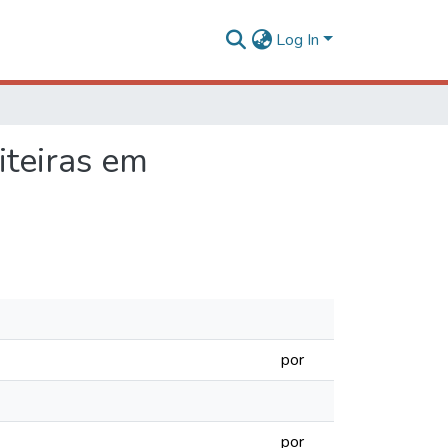
Log In
iteiras em
por
por