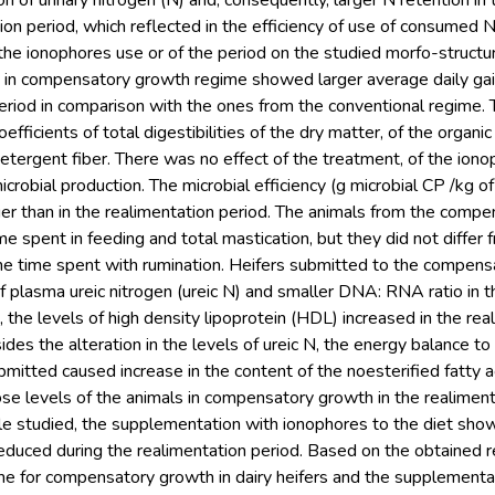
n of urinary nitrogen (N) and, consequently, larger N retention in t
ion period, which reflected in the efficiency of use of consumed N
the ionophores use or of the period on the studied morfo-structu
s in compensatory growth regime showed larger average daily ga
riod in comparison with the ones from the conventional regime. T
efficients of total digestibilities of the dry matter, of the organ
detergent fiber. There was no effect of the treatment, of the iono
icrobial production. The microbial efficiency (g microbial CP /kg 
ger than in the realimentation period. The animals from the com
ime spent in feeding and total mastication, but they did not differ
the time spent with rumination. Heifers submitted to the compen
of plasma ureic nitrogen (ureic N) and smaller DNA: RNA ratio i
d, the levels of high density lipoprotein (HDL) increased in the rea
des the alteration in the levels of ureic N, the energy balance t
itted caused increase in the content of the noesterified fatty a
se levels of the animals in compensatory growth in the realiment
le studied, the supplementation with ionophores to the diet show
educed during the realimentation period. Based on the obtained res
ime for compensatory growth in dairy heifers and the supplement