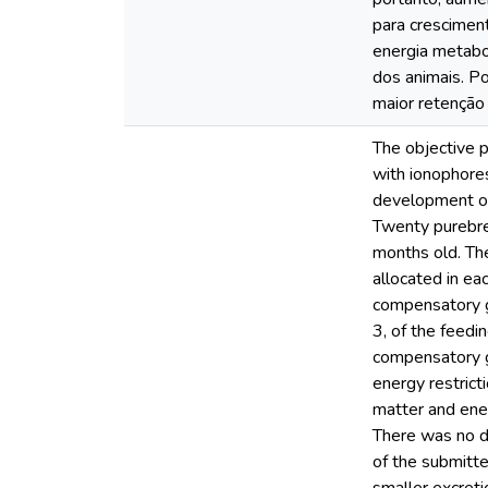
para crescimen
energia metabo
dos animais. Po
maior retenção
The objective 
with ionophore
development of 
Twenty purebre
months old. Th
allocated in ea
compensatory gr
3, of the feedi
compensatory g
energy restrict
matter and ene
There was no di
of the submitte