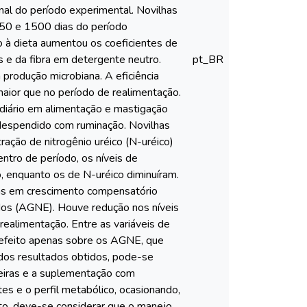
nal do período experimental. Novilhas
50 e 1500 dias do período
 à dieta aumentou os coeficientes de
is e da fibra em detergente neutro.
pt_BR
 produção microbiana. A eficiência
maior que no período de realimentação.
iário em alimentação e mastigação
 despendido com ruminação. Novilhas
ção de nitrogênio uréico (N-uréico)
tro de período, os níveis de
, enquanto os de N-uréico diminuíram.
lhas em crescimento compensatório
dos (AGNE). Houve redução nos níveis
ealimentação. Entre as variáveis de
 efeito apenas sobre os AGNE, que
 dos resultados obtidos, pode-se
iteiras e a suplementação com
tes e o perfil metabólico, ocasionando,
nto, deve-se considerar que o manejo