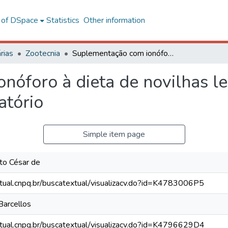
l of DSpace
Statistics
Other information
rias
Zootecnia
Suplementação com ionóforo à dieta de novilhas leiteiras em crescimento compensatório
óforo à dieta de novilhas le
atório
Simple item page
to César de
xtual.cnpq.br/buscatextual/visualizacv.do?id=K4783006P5
 Barcellos
xtual.cnpq.br/buscatextual/visualizacv.do?id=K4796629D4