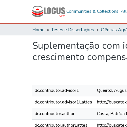
Communities & Collections
Al
Home
Teses e Dissertações
Ciências Agrá
Suplementação com ion
crescimento compens
dc.contributor.advisor1
Queiroz, Augus
dc.contributor.advisor1Lattes
http://buscate
dc.contributor.author
Costa, Patrícia
dc.contributor.authorLattes
http://buscate