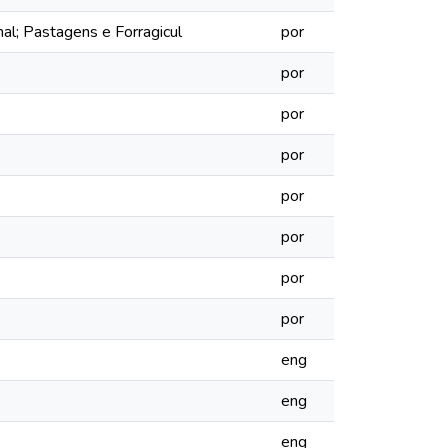
l; Pastagens e Forragicul
por
por
por
por
por
por
por
por
eng
eng
eng