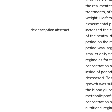
smaller excretio
the realimentat
treatments, of 
weight. Heifer
experimental pe
dc.description.abstract
increased the co
of the neutral 
period on the m
period was lar
smaller daily t
regime as for 
concentration 
inside of perio
decreased. Besi
growth was subm
the blood gluco
metabolic profi
concentration r
nutritional reg