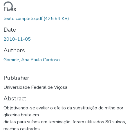
Loading...
Files
texto completo.pdf
(425.54 KB)
Date
2010-11-05
Authors
Gomide, Ana Paula Cardoso
Publisher
Universidade Federal de Viçosa
Abstract
Objetivando-se avaliar o efeito da substituição do milho por
glicerina bruta em
dietas para suínos em terminação, foram utilizados 80 suínos,
machos castrados,