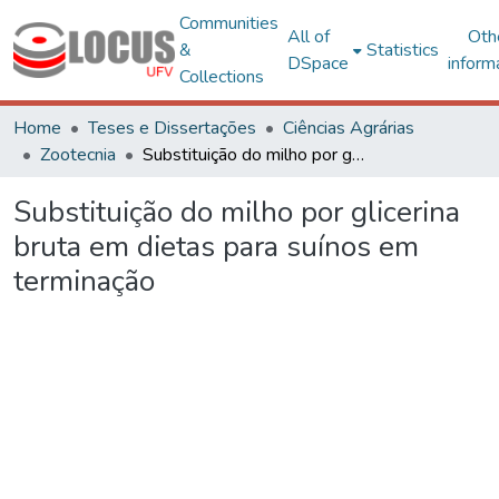
Communities
All of
Oth
&
Statistics
DSpace
inform
Collections
Home
Teses e Dissertações
Ciências Agrárias
Zootecnia
Substituição do milho por glicerina bruta em dietas para suínos em terminação
Substituição do milho por glicerina
bruta em dietas para suínos em
terminação