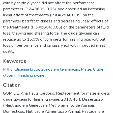
corn by crude glycerin did not affect the performance
parameters (P &#8805; 0.05). We observed an increasing
linear effect of treatments (P &#8804; 0.05) on the
parameter backfat thickness and decreasing linear effects of
the treatments (P &#8804; 0.05) on the parameters of fluid
loss, thawing and shearing force. The crude glycerin can
replace up to 16.0% of corn diets for finishing pigs without
loss on performance and carcass yield with improved meat
quality.
Keywords
Milho
,
Glicerina bruta
,
Suínos em terminação
,
Maize
,
Crude
glycerin
,
Finishing swine
Citation
GOMIDE, Ana Paula Cardoso. Replacement for maize in diets
crude glycerin for finishing swine. 2010. 46 f. Dissertação
(Mestrado em Genética e Melhoramento de Animais
Domésticos; Nutrição e Alimentação Animal; Pastagens e