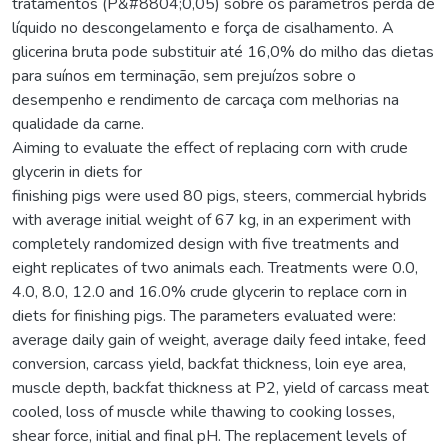
tratamentos (P&#8804;0,05) sobre os parâmetros perda de
líquido no descongelamento e força de cisalhamento. A
glicerina bruta pode substituir até 16,0% do milho das dietas
para suínos em terminação, sem prejuízos sobre o
desempenho e rendimento de carcaça com melhorias na
qualidade da carne.
Aiming to evaluate the effect of replacing corn with crude
glycerin in diets for
finishing pigs were used 80 pigs, steers, commercial hybrids
with average initial weight of 67 kg, in an experiment with
completely randomized design with five treatments and
eight replicates of two animals each. Treatments were 0.0,
4.0, 8.0, 12.0 and 16.0% crude glycerin to replace corn in
diets for finishing pigs. The parameters evaluated were:
average daily gain of weight, average daily feed intake, feed
conversion, carcass yield, backfat thickness, loin eye area,
muscle depth, backfat thickness at P2, yield of carcass meat
cooled, loss of muscle while thawing to cooking losses,
shear force, initial and final pH. The replacement levels of