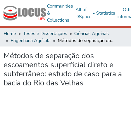
Communities
All of
Oth
&
Statistics
DSpace
inform
Collections
Home
Teses e Dissertações
Ciências Agrárias
Engenharia Agrícola
Métodos de separação dos escoamentos superficial direto e subterrâneo: estudo de caso para a bacia do Rio das Velhas
Métodos de separação dos
escoamentos superficial direto e
subterrâneo: estudo de caso para a
bacia do Rio das Velhas