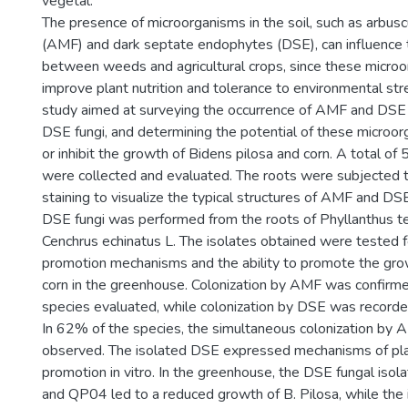
vegetal.
The presence of microorganisms in the soil, such as arbuscu
(AMF) and dark septate endophytes (DSE), can influence 
between weeds and agricultural crops, since these micro
improve plant nutrition and tolerance to environmental st
study aimed at surveying the occurrence of AMF and DSE 
DSE fungi, and determining the potential of these microo
or inhibit the growth of Bidens pilosa and corn. A total o
were collected and evaluated. The roots were subjected t
staining to visualize the typical structures of AMF and DSE
DSE fungi was performed from the roots of Phyllanthus t
Cenchrus echinatus L. The isolates obtained were tested 
promotion mechanisms and the ability to promote the grow
corn in the greenhouse. Colonization by AMF was confirm
species evaluated, while colonization by DSE was record
In 62% of the species, the simultaneous colonization b
observed. The isolated DSE expressed mechanisms of pl
promotion in vitro. In the greenhouse, the DSE fungal is
and QP04 led to a reduced growth of B. Pilosa, while the