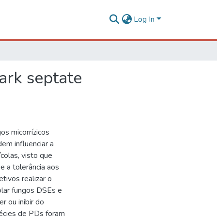
Log In
ark septate
os micorrízicos
em influenciar a
colas, visto que
 a tolerância aos
tivos realizar o
lar fungos DSEs e
 ou inibir do
pécies de PDs foram