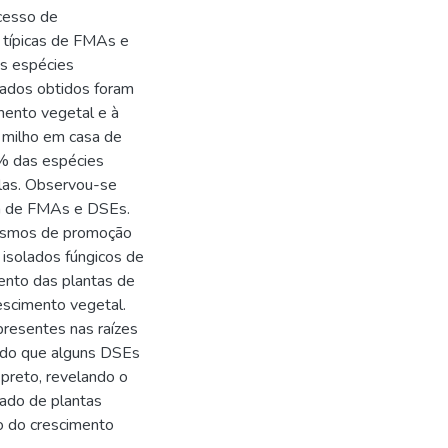
ocesso de
s típicas de FMAs e
as espécies
lados obtidos foram
ento vegetal e à
 milho em casa de
% das espécies
elas. Observou-se
ea de FMAs e DSEs.
nismos de promoção
 isolados fúngicos de
nto das plantas de
escimento vegetal.
resentes nas raízes
vado que alguns DSEs
-preto, revelando o
ado de plantas
ão do crescimento