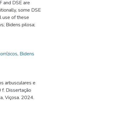
MF and DSE are
itionally, some DSE
al use of these
; Bidens pilosa;
orrízicos
,
Bidens
cos arbusculares e
f. Dissertação
a, Viçosa. 2024.