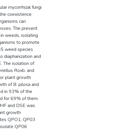
lar mycorrhizal fungi
the coexistence
organisms can
resses. The present
in weeds, isolating
rganisms to promote
f 55 weed species
o diaphanization and
. The isolation of
enellus Roxb. and
for plant growth
th of B. pilosa and
ed in 93% of the
ed for 69% of them.
y AMF and DSE was
ant growth
olates QPO1, QP03
 isolate QP06