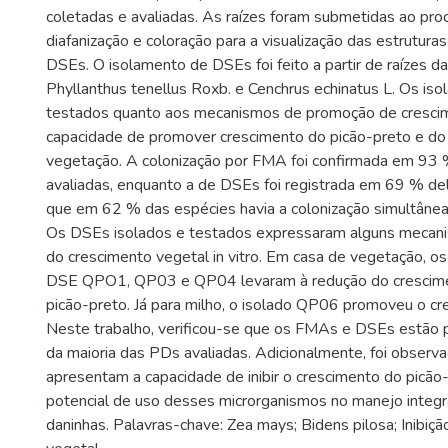
coletadas e avaliadas. As raízes foram submetidas ao pr
diafanização e coloração para a visualização das estrutura
DSEs. O isolamento de DSEs foi feito a partir de raízes d
Phyllanthus tenellus Roxb. e Cenchrus echinatus L. Os iso
testados quanto aos mecanismos de promoção de crescim
capacidade de promover crescimento do picão-preto e do
vegetação. A colonização por FMA foi confirmada em 93 
avaliadas, enquanto a de DSEs foi registrada em 69 % d
que em 62 % das espécies havia a colonização simultân
Os DSEs isolados e testados expressaram alguns meca
do crescimento vegetal in vitro. Em casa de vegetação, os
DSE QPO1, QP03 e QP04 levaram à redução do crescime
picão-preto. Já para milho, o isolado QP06 promoveu o cr
Neste trabalho, verificou-se que os FMAs e DSEs estão p
da maioria das PDs avaliadas. Adicionalmente, foi obser
apresentam a capacidade de inibir o crescimento do picão
potencial de uso desses microrganismos no manejo integr
daninhas. Palavras-chave: Zea mays; Bidens pilosa; Inibiç