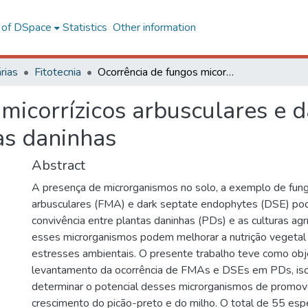
l of DSpace
Statistics
Other information
rias
Fitotecnia
Ocorrência de fungos micorrízicos arbusculares e dark septate endophytes em plantas daninhas
micorrízicos arbusculares e d
as daninhas
Abstract
A presença de microrganismos no solo, a exemplo de fung
arbusculares (FMA) e dark septate endophytes (DSE) pod
convivência entre plantas daninhas (PDs) e as culturas agrí
esses microrganismos podem melhorar a nutrição vegetal e
estresses ambientais. O presente trabalho teve como obje
levantamento da ocorrência de FMAs e DSEs em PDs, iso
determinar o potencial desses microrganismos de promover
crescimento do picão-preto e do milho. O total de 55 es