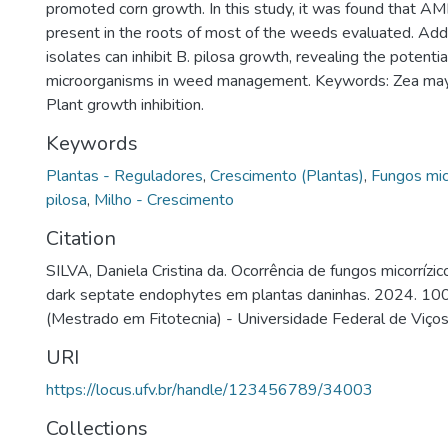
promoted corn growth. In this study, it was found that A
present in the roots of most of the weeds evaluated. Add
isolates can inhibit B. pilosa growth, revealing the potenti
microorganisms in weed management. Keywords: Zea mays
Plant growth inhibition.
Keywords
Plantas - Reguladores
,
Crescimento (Plantas)
,
Fungos mic
pilosa
,
Milho - Crescimento
Citation
SILVA, Daniela Cristina da. Ocorrência de fungos micorrízi
dark septate endophytes em plantas daninhas. 2024. 100 
(Mestrado em Fitotecnia) - Universidade Federal de Viços
URI
https://locus.ufv.br/handle/123456789/34003
Collections