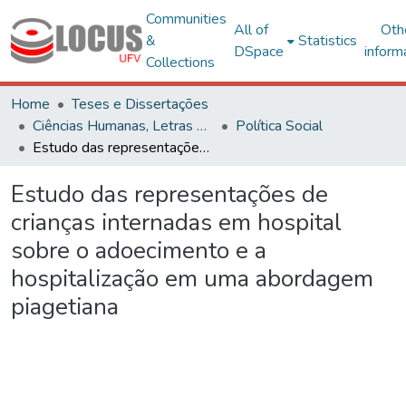
Communities
All of
Oth
&
Statistics
DSpace
inform
Collections
Home
Teses e Dissertações
Ciências Humanas, Letras e Artes
Política Social
Estudo das representações de crianças internadas em hospital sobre o adoecimento e a hospitalização em uma abordagem piagetiana
Estudo das representações de
crianças internadas em hospital
sobre o adoecimento e a
hospitalização em uma abordagem
piagetiana