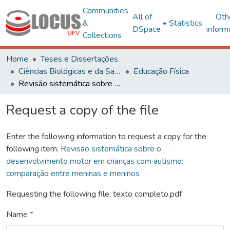
Communities
All of
Oth
&
Statistics
DSpace
inform
Collections
Home
Teses e Dissertações
Ciências Biológicas e da Saúde
Educação Física
Revisão sistemática sobre o desenvolvimento motor em crianças com autismo: comparação entre meninas e meninos
Request a copy of the file
Enter the following information to request a copy for the
following item:
Revisão sistemática sobre o
desenvolvimento motor em crianças com autismo:
comparação entre meninas e meninos
Requesting the following file: texto completo.pdf
Name *