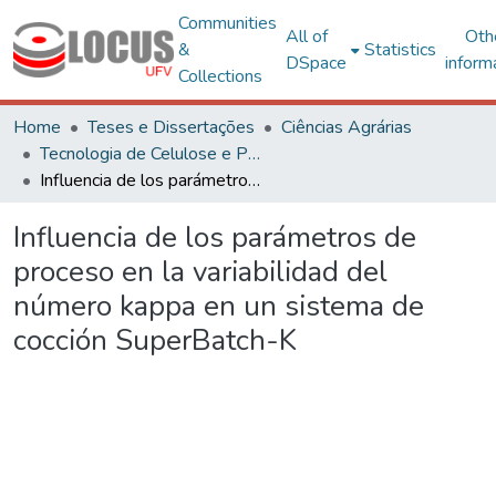
Communities
All of
Oth
&
Statistics
DSpace
inform
Collections
Home
Teses e Dissertações
Ciências Agrárias
Tecnologia de Celulose e Papel
Influencia de los parámetros de proceso en la variabilidad del número kappa en un sistema de cocción SuperBatch-K
Influencia de los parámetros de
proceso en la variabilidad del
número kappa en un sistema de
cocción SuperBatch-K