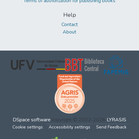
Terms of authorization for publishing books
Help
Contact
About
DSpace software
copyright © 2002-2026
LYRASIS
Cookie settings
Accessibility settings
Send Feedback