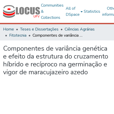
Communities
All of
Oth
&
Statistics
DSpace
inform
Collections
Home
Teses e Dissertações
Ciências Agrárias
Fitotecnia
Componentes de variância genética e efeito da estrutura do cruzamento híbrido e recíproco na germinação e vigor de maracujazeiro azedo
Componentes de variância genética
e efeito da estrutura do cruzamento
híbrido e recíproco na germinação e
vigor de maracujazeiro azedo