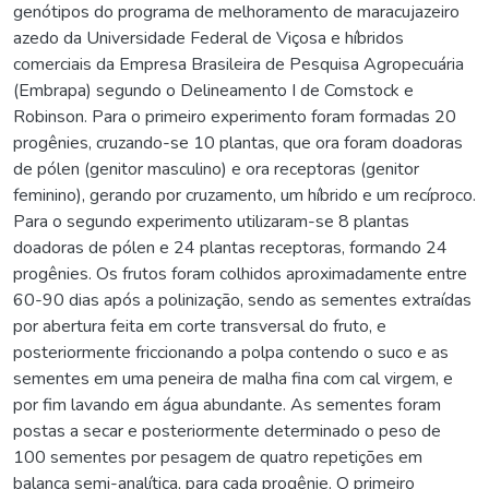
genótipos do programa de melhoramento de maracujazeiro
azedo da Universidade Federal de Viçosa e híbridos
comerciais da Empresa Brasileira de Pesquisa Agropecuária
(Embrapa) segundo o Delineamento I de Comstock e
Robinson. Para o primeiro experimento foram formadas 20
progênies, cruzando-se 10 plantas, que ora foram doadoras
de pólen (genitor masculino) e ora receptoras (genitor
feminino), gerando por cruzamento, um híbrido e um recíproco.
Para o segundo experimento utilizaram-se 8 plantas
doadoras de pólen e 24 plantas receptoras, formando 24
progênies. Os frutos foram colhidos aproximadamente entre
60-90 dias após a polinização, sendo as sementes extraídas
por abertura feita em corte transversal do fruto, e
posteriormente friccionando a polpa contendo o suco e as
sementes em uma peneira de malha fina com cal virgem, e
por fim lavando em água abundante. As sementes foram
postas a secar e posteriormente determinado o peso de
100 sementes por pesagem de quatro repetições em
balança semi-analítica, para cada progênie. O primeiro