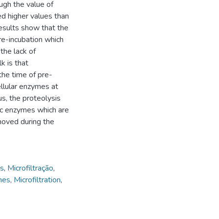
ough the value of
d higher values than
esults show that the
re-incubation which
 the lack of
k is that
the time of pre-
ellular enzymes at
us, the proteolysis
ic enzymes which are
moved during the
as
,
Microfiltração
,
mes
,
Microfiltration
,