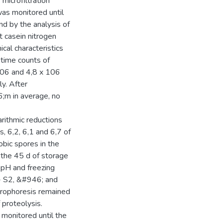
microfiltration
 was monitored until
nd by the analysis of
t casein nitrogen
cal characteristics
 time counts of
106 and 4,8 x 106
y. After
6;m in average, no
rithmic reductions
, 6,2, 6,1 and 6,7 of
obic spores in the
g the 45 d of storage
 pH and freezing
;- S2, &#946; and
trophoresis remained
 proteolysis.
 monitored until the