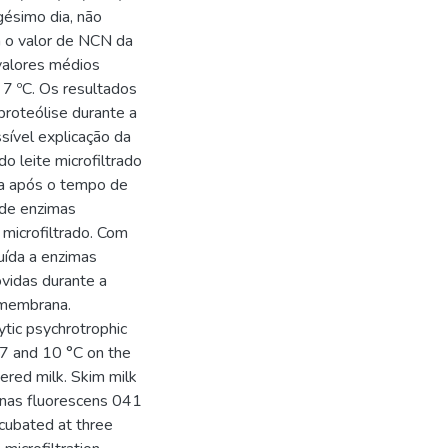
gésimo dia, não
 o valor de NCN da
valores médios
 7 ºC. Os resultados
proteólise durante a
sível explicação da
 leite microfiltrado
ca após o tempo de
 de enzimas
 microfiltrado. Com
buída a enzimas
ovidas durante a
 membrana.
ytic psychrotrophic
 7 and 10 °C on the
tered milk. Skim milk
onas fluorescens 041
cubated at three