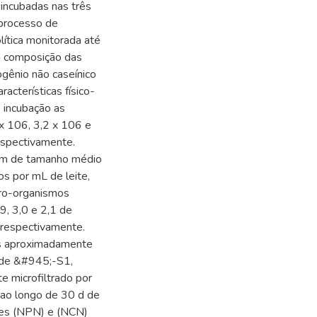
ncubadas nas três
 processo de
olítica monitorada até
da composição das
ogênio não caseínico
acterísticas físico-
 incubação as
 x 106, 3,2 x 106 e
espectivamente.
6;m de tamanho médio
s por mL de leite,
cro-organismos
,9, 3,0 e 2,1 de
, respectivamente.
es aproximadamente
s de &#945;-S1,
 microfiltrado por
ao longo de 30 d de
ões (NPN) e (NCN)