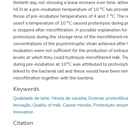
thirtieth day, not showing a linear increase over time, alth
NCN at a pre-incubation temperature of 10 °C has provide
those of pre-incubation temperatures of 4 and 7 °C. The r
useof a temperature of 10 °C caused proteolysis during p
is stopped after microfiltration. A possible explanation for
proteolysis during the storage time of the microfiltered mil
concentrations of the psychrotrophic strain achieved after 
incubation were not sufficient for the production of extrac
levels at which they could hydrolyze microfiltered milk. Th
during pre-incubation at 10°C was attributed to proteolyt
linked to the bacterial cell and these would have been re
microfiltration together with the bacteria.
Keywords
Qualidade de leite
,
Micela de caseína
,
Enzimas proteolític
Inovação
,
Quality of milk
,
Casein micelle
,
Proteolytic enzy
Innovation
Citation