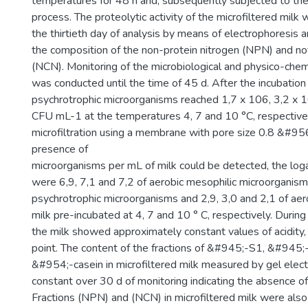
temperatures for 48 h and, subsequently subjected to the 
process. The proteolytic activity of the microfiltered milk
the thirtieth day of analysis by means of electrophoresis a
the composition of the non-protein nitrogen (NPN) and no
(NCN). Monitoring of the microbiological and physico-chemi
was conducted until the time of 45 d. After the incubation
psychrotrophic microorganisms reached 1,7 x 106, 3,2 x 
CFU mL-1 at the temperatures 4, 7 and 10 °C, respectivel
microfiltration using a membrane with pore size 0.8 &#95
presence of
microorganisms per mL of milk could be detected, the loga
were 6,9, 7,1 and 7,2 of aerobic mesophilic microorganisms
psychrotrophic microorganisms and 2,9, 3,0 and 2,1 of aer
milk pre-incubated at 4, 7 and 10 ° C, respectively. Durin
the milk showed approximately constant values of acidity,
point. The content of the fractions of &#945;-S1, &#945
&#954;-casein in microfiltered milk measured by gel elec
constant over 30 d of monitoring indicating the absence of
Fractions (NPN) and (NCN) in microfiltered milk were also