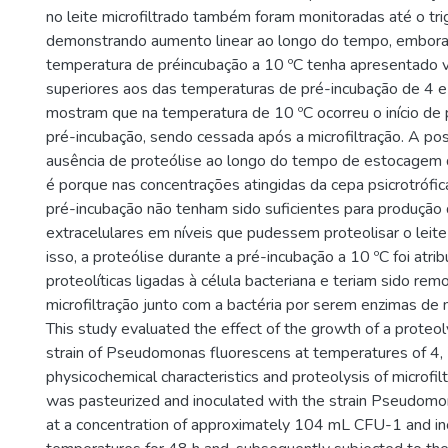
no leite microfiltrado também foram monitoradas até o tri
demonstrando aumento linear ao longo do tempo, embora
temperatura de préincubação a 10 ºC tenha apresentado 
superiores aos das temperaturas de pré-incubação de 4 e
mostram que na temperatura de 10 ºC ocorreu o início de 
pré-incubação, sendo cessada após a microfiltração. A pos
ausência de proteólise ao longo do tempo de estocagem do
é porque nas concentrações atingidas da cepa psicrotrófi
pré-incubação não tenham sido suficientes para produção
extracelulares em níveis que pudessem proteolisar o leite
isso, a proteólise durante a pré-incubação a 10 ºC foi atri
proteolíticas ligadas à célula bacteriana e teriam sido rem
microfiltração junto com a bactéria por serem enzimas de
This study evaluated the effect of the growth of a proteol
strain of Pseudomonas fluorescens at temperatures of 4,
physicochemical characteristics and proteolysis of microfil
was pasteurized and inoculated with the strain Pseudom
at a concentration of approximately 104 mL CFU-1 and in