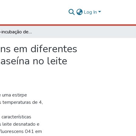
Log In
Efeito da pré-incubação de Pseudomonas fluorescens em diferentes temperaturas de refrigeração sobre a hidrólise de caseína no leite desnatado pasteurizado microfiltrado
ns em diferentes
aseína no leite
de uma estirpe
s temperaturas de 4,
características
as leite desnatado e
 fluorescens 041 em