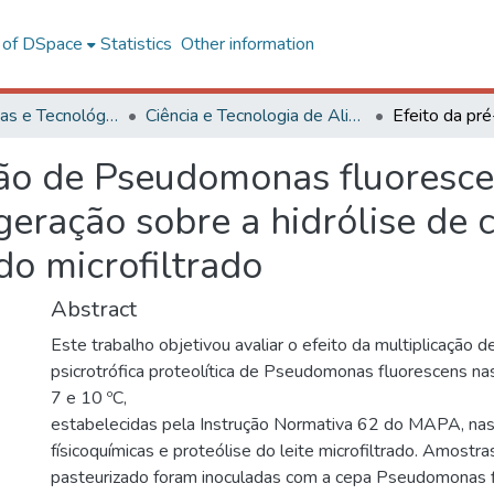
l of DSpace
Statistics
Other information
Ciências Exatas e Tecnológicas
Ciência e Tecnologia de Alimentos
ção de Pseudomonas fluoresce
geração sobre a hidrólise de c
o microfiltrado
Abstract
Este trabalho objetivou avaliar o efeito da multiplicação 
psicrotrófica proteolítica de Pseudomonas fluorescens na
7 e 10 ºC,
estabelecidas pela Instrução Normativa 62 do MAPA, nas 
físicoquímicas e proteólise do leite microfiltrado. Amostr
pasteurizado foram inoculadas com a cepa Pseudomonas