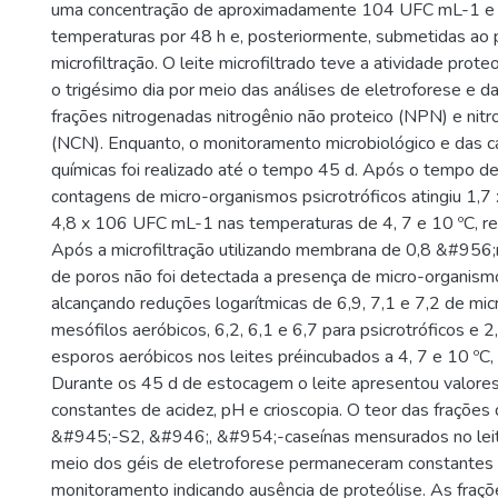
uma concentração de aproximadamente 104 UFC mL-1 e i
temperaturas por 48 h e, posteriormente, submetidas ao
microfiltração. O leite microfiltrado teve a atividade prote
o trigésimo dia por meio das análises de eletroforese e 
frações nitrogenadas nitrogênio não proteico (NPN) e nitr
(NCN). Enquanto, o monitoramento microbiológico e das car
químicas foi realizado até o tempo 45 d. Após o tempo de
contagens de micro-organismos psicrotróficos atingiu 1,7
4,8 x 106 UFC mL-1 nas temperaturas de 4, 7 e 10 ºC, r
Após a microfiltração utilizando membrana de 0,8 &#95
de poros não foi detectada a presença de micro-organismo
alcançando reduções logarítmicas de 6,9, 7,1 e 7,2 de mi
mesófilos aeróbicos, 6,2, 6,1 e 6,7 para psicrotróficos e 2
esporos aeróbicos nos leites préincubados a 4, 7 e 10 ºC
Durante os 45 d de estocagem o leite apresentou valor
constantes de acidez, pH e crioscopia. O teor das fraçõe
&#945;-S2, &#946;, &#954;-caseínas mensurados no leite
meio dos géis de eletroforese permaneceram constantes 
monitoramento indicando ausência de proteólise. As fraç