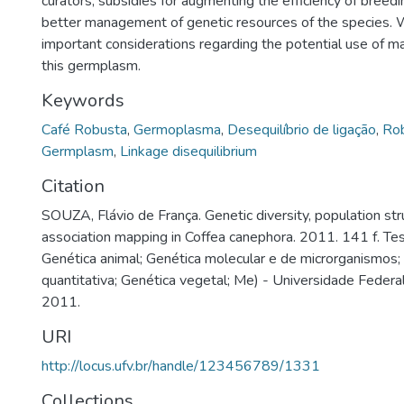
curators, subsidies for augmenting the efficiency of breed
better management of genetic resources of the species.
important considerations regarding the potential use of ma
this germplasm.
Keywords
Café Robusta
,
Germoplasma
,
Desequilíbrio de ligação
,
Rob
Germplasm
,
Linkage disequilibrium
Citation
SOUZA, Flávio de França. Genetic diversity, population str
association mapping in Coffea canephora. 2011. 141 f. T
Genética animal; Genética molecular e de microrganismos;
quantitativa; Genética vegetal; Me) - Universidade Federal
2011.
URI
http://locus.ufv.br/handle/123456789/1331
Collections