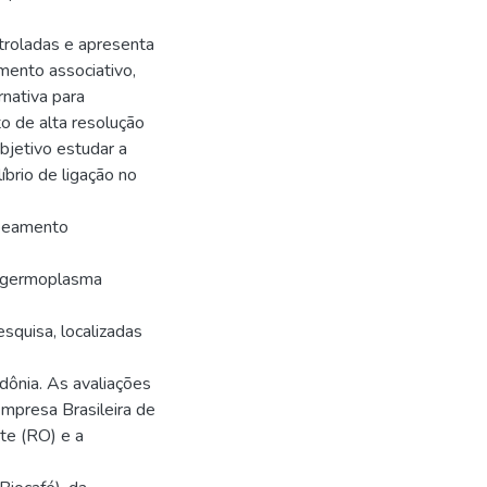
troladas e apresenta
ento associativo,
rnativa para
 de alta resolução
bjetivo estudar a
íbrio de ligação no
apeamento
o germoplasma
esquisa, localizadas
dônia. As avaliações
Empresa Brasileira de
te (RO) e a