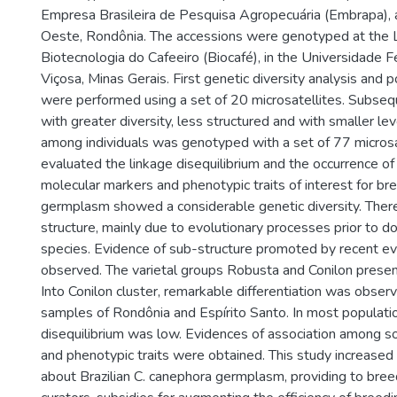
Empresa Brasileira de Pesquisa Agropecuária (Embrapa), 
Oeste, Rondônia. The accessions were genotyped at the 
Biotecnologia do Cafeeiro (Biocafé), in the Universidade F
Viçosa, Minas Gerais. First genetic diversity analysis and p
were performed using a set of 20 microsatellites. Subsequ
with greater diversity, less structured and with smaller le
among individuals was genotyped with a set of 77 micros
evaluated the linkage disequilibrium and the occurrence o
molecular markers and phenotypic traits of interest for br
germplasm showed a considerable genetic diversity. Ther
structure, mainly due to evolutionary processes prior to d
species. Evidence of sub-structure promoted by recent e
observed. The varietal groups Robusta and Conilon presen
Into Conilon cluster, remarkable differentiation was obse
samples of Rondônia and Espírito Santo. In most populatio
disequilibrium was low. Evidences of association among s
and phenotypic traits were obtained. This study increase
about Brazilian C. canephora germplasm, providing to bre