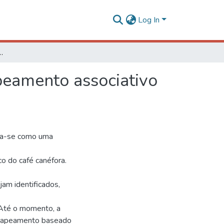
Log In
onal e mapeamento associativo em Coffea canephora
peamento associativo
nta-se como uma
o do café canéfora.
jam identificados,
 Até o momento, a
 mapeamento baseado