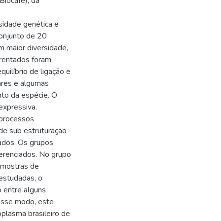
Biocafé), da
sidade genética e
conjunto de 20
m maior diversidade,
arentados foram
uilíbrio de ligação e
ares e algumas
nto da espécie. O
expressiva.
 processos
 de sub estruturação
ados. Os grupos
ferenciados. No grupo
 amostras de
estudadas, o
o entre alguns
Desse modo, este
plasma brasileiro de