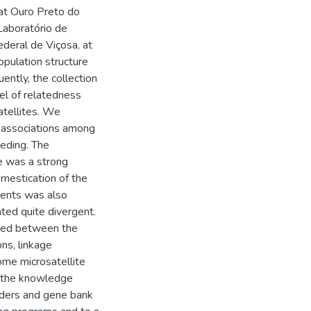
at Ouro Preto do
Laboratório de
ederal de Viçosa, at
opulation structure
ently, the collection
vel of relatedness
atellites. We
f associations among
eeding. The
e was a strong
omestication of the
vents was also
ted quite divergent.
rved between the
ns, linkage
ome microsatellite
d the knowledge
eders and gene bank