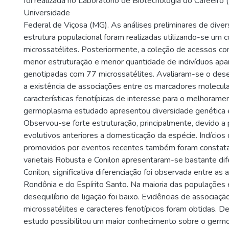
foi realizada no Laboratório de Biotecnologia do Cafeeiro (
Universidade
Federal de Viçosa (MG). As análises preliminares de diver
estrutura populacional foram realizadas utilizando-se um 
microssatélites. Posteriormente, a coleção de acessos co
menor estruturação e menor quantidade de indivíduos ap
genotipadas com 77 microssatélites. Avaliaram-se o deseq
a existência de associações entre os marcadores molecul
características fenotípicas de interesse para o melhorame
germoplasma estudado apresentou diversidade genética 
Observou-se forte estruturação, principalmente, devido a
evolutivos anteriores a domesticação da espécie. Indícios
promovidos por eventos recentes também foram constat
varietais Robusta e Conilon apresentaram-se bastante di
Conilon, significativa diferenciação foi observada entre as
Rondônia e do Espírito Santo. Na maioria das populações 
desequilíbrio de ligação foi baixo. Evidências de associaçã
microssatélites e caracteres fenotípicos foram obtidas. 
estudo possibilitou um maior conhecimento sobre o germo