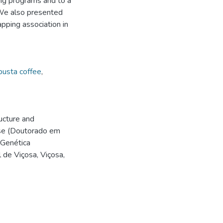
ing programs and to a
 We also presented
pping association in
usta coffee
,
ucture and
ese (Doutorado em
 Genética
 de Viçosa, Viçosa,