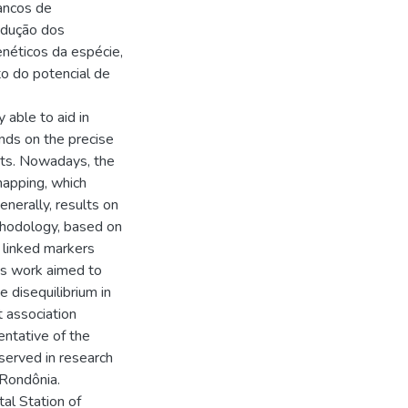
bancos de
ndução dos
néticos da espécie,
o do potencial de
 able to aid in
nds on the precise
aits. Nowadays, the
mapping, which
nerally, results on
thodology, based on
n linked markers
his work aimed to
e disequilibrium in
t association
ntative of the
served in research
 Rondônia.
al Station of