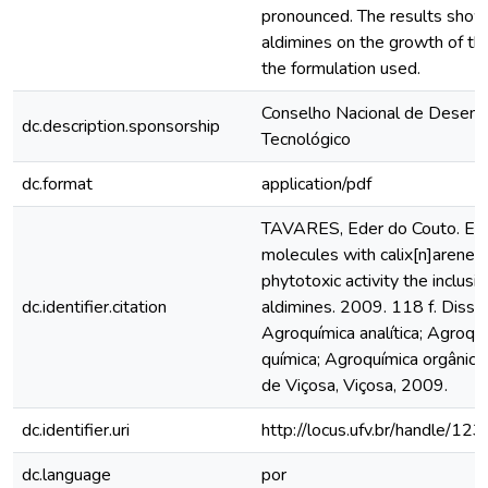
pronounced. The results showe
aldimines on the growth of t
the formulation used.
Conselho Nacional de Desenvo
dc.description.sponsorship
Tecnológico
dc.format
application/pdf
TAVARES, Eder do Couto. Enca
molecules with calix[n]arenes
phytotoxic activity the inclus
dc.identifier.citation
aldimines. 2009. 118 f. Diss
Agroquímica analítica; Agroquí
química; Agroquímica orgânica
de Viçosa, Viçosa, 2009.
dc.identifier.uri
http://locus.ufv.br/handle/
dc.language
por