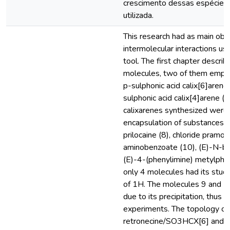
crescimento dessas espécies
utilizada.
This research had as main obj
intermolecular interactions 
tool. The first chapter describ
molecules, two of them emplo
p-sulphonic acid calix[6]aren
sulphonic acid calix[4]arene 
calixarenes synthesized were
encapsulation of substances: r
prilocaine (8), chloride pramox
aminobenzoate (10), (E)-N-ben
(E)-4-(phenylimine) metylphe
only 4 molecules had its stud
of 1H. The molecules 9 and 1
due to its precipitation, thus
experiments. The topology o
retronecine/SO3HCX[6] and c