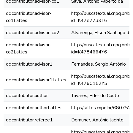
dc.contributor.advisor-co1
Silva, Antônio Alberto da
dc.contributor.advisor-
http://buscatextual.cnpq.br/bu
co1Lattes
id=K4787739T6
dc.contributor.advisor-co2
Alvarenga, Elson Santiago de
dc.contributor.advisor-
http://buscatextual.cnpq.br/bu
co2Lattes
id=K4784664Y6
dc.contributor.advisor1
Fernandes, Sergio Antônio
http://buscatextual.cnpq.br/bu
dc.contributor.advisor1Lattes
id=K4760152Y5
dc.contributor.author
Tavares, Eder do Couto
dc.contributor.authorLattes
http://lattes.cnpq.br/6807
dc.contributor.referee1
Demuner, Antônio Jacinto
http://buscatextual.cnpq.br/bu