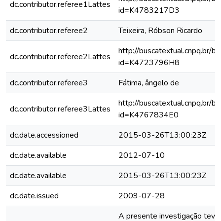
dc.contributor.referee1Lattes
id=K4783217D3
dc.contributor.referee2
Teixeira, Róbson Ricardo
http://buscatextual.cnpq.br/bu
dc.contributor.referee2Lattes
id=K4723796H8
dc.contributor.referee3
Fátima, ângelo de
http://buscatextual.cnpq.br/bu
dc.contributor.referee3Lattes
id=K4767834E0
dc.date.accessioned
2015-03-26T13:00:23Z
dc.date.available
2012-07-10
dc.date.available
2015-03-26T13:00:23Z
dc.date.issued
2009-07-28
A presente investigação teve 