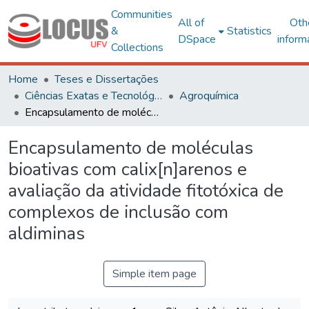
Communities
All of
Oth
&
Statistics
DSpace
inform
Collections
Home
Teses e Dissertações
Ciências Exatas e Tecnológicas
Agroquímica
Encapsulamento de moléculas bioativas com calix[n]arenos e avaliação da atividade fitotóxica de complexos de inclusão com aldiminas
Encapsulamento de moléculas
bioativas com calix[n]arenos e
avaliação da atividade fitotóxica de
complexos de inclusão com
aldiminas
Simple item page