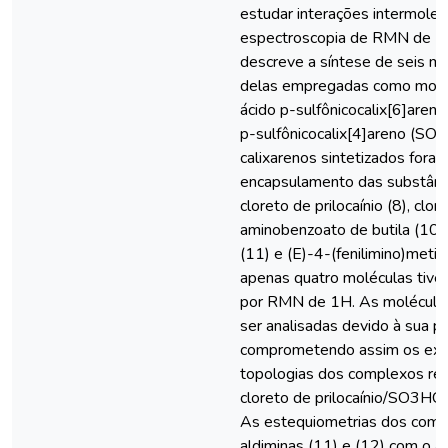
estudar interações intermole
espectroscopia de RMN de 1H.
descreve a síntese de seis m
delas empregadas como moléc
ácido p-sulfônicocalix[6]aren
p-sulfônicocalix[4]areno (SO3
calixarenos sintetizados for
encapsulamento das substância
cloreto de prilocaínio (8), clo
aminobenzoato de butila (10),
(11) e (E)-4-(fenilimino)metil
apenas quatro moléculas tive
por RMN de 1H. As moléculas
ser analisadas devido à sua pr
comprometendo assim os exp
topologias dos complexos re
cloreto de prilocaínio/SO3HC
As estequiometrias dos comp
aldiminas (11) e (12) com o á