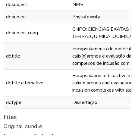
dc.subject
NMR
dc.subject
Phytotoxicity
CNPQ::CIENCIAS EXATAS E
dc.subject.cnpq
TERRA::QUIMICA::QUIMICA
Encapsulamento de moléculas
dc.title
calix[n]arenos e avaliação da a
complexos de inclusão com al
Encapsulation of bioactive mo
dc.title.alternative
calix[n]arenes and evaluation o
inclusion complexes with aldi
dc.type
Dissertação
Files
Original bundle