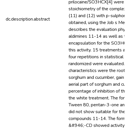
prilocaine/SO3HCX[4] were d
stoichiometry of the complexe
(11) and (12) with p-sulphoni
dc.description.abstract
obtained, using the Job s Met
describes the evaluation phyto
aldimines 11-14 as well as the
encapsulation for the SO3H
this activity. 15 treatments a
four repetitions in statistical 
randomized were evaluated. 
characteristics were the root 
sorghum and cucumber, gain o
aerial part of sorghum and cu
percentage of inhibition of the
the white treatment. The for
Tween 80, pentan-3-one and
did not show suitable for the s
compounds 11-14. The formu
&#946;-CD showed activity, t