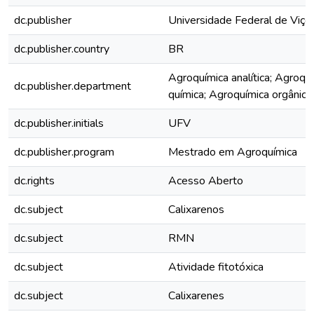
dc.publisher
Universidade Federal de Viço
dc.publisher.country
BR
Agroquímica analítica; Agroquí
dc.publisher.department
química; Agroquímica orgânica
dc.publisher.initials
UFV
dc.publisher.program
Mestrado em Agroquímica
dc.rights
Acesso Aberto
dc.subject
Calixarenos
dc.subject
RMN
dc.subject
Atividade fitotóxica
dc.subject
Calixarenes