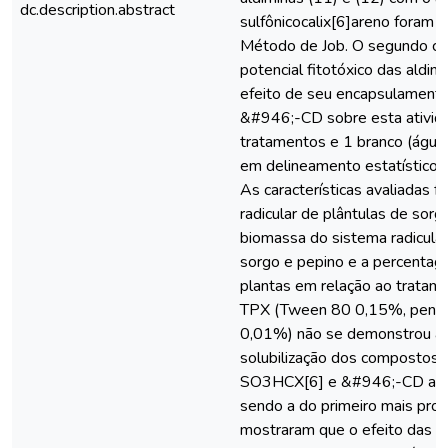
dc.description.abstract
sulfônicocalix[6]areno foram
Método de Job. O segundo cap
potencial fitotóxico das ald
efeito de seu encapsulament
&#946;-CD sobre esta ativid
tratamentos e 1 branco (água
em delineamento estatístico i
As características avaliadas 
radicular de plântulas de sor
biomassa do sistema radicular
sorgo e pepino e a percentag
plantas em relação ao tratam
TPX (Tween 80 0,15%, penta
0,01%) não se demonstrou a
solubilização dos compostos
SO3HCX[6] e &#946;-CD apre
sendo a do primeiro mais pron
mostraram que o efeito das a