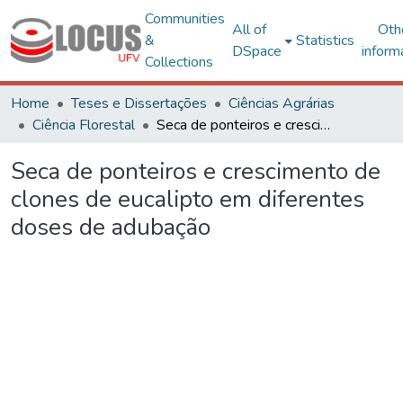
Communities
All of
Oth
&
Statistics
DSpace
inform
Collections
Home
Teses e Dissertações
Ciências Agrárias
Ciência Florestal
Seca de ponteiros e crescimento de clones de eucalipto em diferentes doses de adubação
Seca de ponteiros e crescimento de
clones de eucalipto em diferentes
doses de adubação