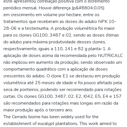
este apresentou correlação positiva com o incremento
periódico mensal. Houve diferença (p&#8804;0,05)
em crescimento em volume por hectare, entre os
tratamentos que receberam as doses do adubo NPK 10-
28-06 e a testemunha. A produção volumétrica foi maior
para os clones GG100, 3487 e 02, sendo as doses ótimas
do adubo para máxima produtividade desses clones,
respectivamente, iguais a 110, 141 e 82 g planta-1. A
aplicação de doses acima da recomendada pelo NUTRICALC
não implicou em aumento da produção, sendo observado um
comportamento quadrático com a aplicação de doses
crescentes do adubo. O clone E1 se destacou em produção
volumétrica até 25 meses de idade e foi pouco afetado pela
seca de ponteiros, podendo ser recomendado para rotações
curtas. Os clones GG100, 3487, 02, E2, I042, E5, E4 e 157
são recomendados para rotações mais longas em razão da
maior produção após o terceiro ano.
The Cerrado biome has been widely used for the
establishment of eucalypt plantations. This work aimed to