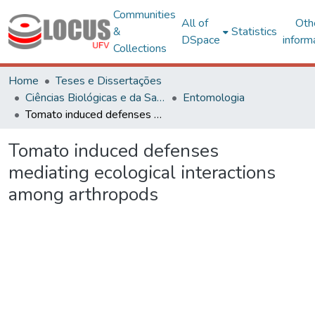
Communities
All of
Oth
&
Statistics
DSpace
inform
Collections
Home
Teses e Dissertações
Ciências Biológicas e da Saúde
Entomologia
Tomato induced defenses mediating ecological interactions among arthropods
Tomato induced defenses
mediating ecological interactions
among arthropods