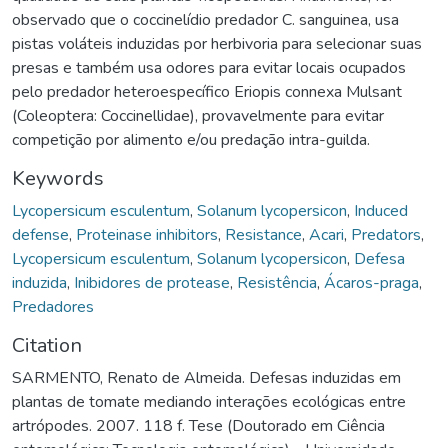
observado que o coccinelídio predador C. sanguinea, usa
pistas voláteis induzidas por herbivoria para selecionar suas
presas e também usa odores para evitar locais ocupados
pelo predador heteroespecífico Eriopis connexa Mulsant
(Coleoptera: Coccinellidae), provavelmente para evitar
competição por alimento e/ou predação intra-guilda.
Keywords
Lycopersicum esculentum
,
Solanum lycopersicon
,
Induced
defense
,
Proteinase inhibitors
,
Resistance
,
Acari
,
Predators
,
Lycopersicum esculentum
,
Solanum lycopersicon
,
Defesa
induzida
,
Inibidores de protease
,
Resistência
,
Ácaros-praga
,
Predadores
Citation
SARMENTO, Renato de Almeida. Defesas induzidas em
plantas de tomate mediando interações ecológicas entre
artrópodes. 2007. 118 f. Tese (Doutorado em Ciência