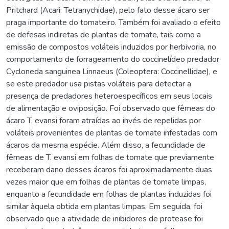
Pritchard (Acari: Tetranychidae), pelo fato desse ácaro ser
praga importante do tomateiro. Também foi avaliado o efeito
de defesas indiretas de plantas de tomate, tais como a
emissão de compostos voláteis induzidos por herbivoria, no
comportamento de forrageamento do coccinelídeo predador
Cycloneda sanguinea Linnaeus (Coleoptera: Coccinellidae), e
se este predador usa pistas voláteis para detectar a
presença de predadores heteroespecíficos em seus locais
de alimentação e oviposição. Foi observado que fêmeas do
ácaro T. evansi foram atraídas ao invés de repelidas por
voláteis provenientes de plantas de tomate infestadas com
ácaros da mesma espécie. Além disso, a fecundidade de
fêmeas de T. evansi em folhas de tomate que previamente
receberam dano desses ácaros foi aproximadamente duas
vezes maior que em folhas de plantas de tomate limpas,
enquanto a fecundidade em folhas de plantas induzidas foi
similar àquela obtida em plantas limpas. Em seguida, foi
observado que a atividade de inibidores de protease foi