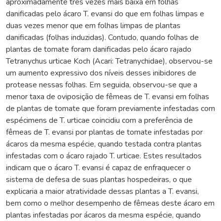
aproximadamente três vezes mais baixa em folhas
danificadas pelo ácaro T. evansi do que em folhas limpas e
duas vezes menor que em folhas limpas de plantas
danificadas (folhas induzidas). Contudo, quando folhas de
plantas de tomate foram danificadas pelo ácaro rajado
Tetranychus urticae Koch (Acari: Tetranychidae), observou-se
um aumento expressivo dos níveis desses inibidores de
protease nessas folhas. Em seguida, observou-se que a
menor taxa de oviposição de fêmeas de T. evansi em folhas
de plantas de tomate que foram previamente infestadas com
espécimens de T. urticae coincidiu com a preferência de
fêmeas de T. evansi por plantas de tomate infestadas por
ácaros da mesma espécie, quando testada contra plantas
infestadas com o ácaro rajado T. urticae. Estes resultados
indicam que o ácaro T. evansi é capaz de enfraquecer o
sistema de defesa de suas plantas hospedeiras, o que
explicaria a maior atratividade dessas plantas a T. evansi,
bem como o melhor desempenho de fêmeas deste ácaro em
plantas infestadas por ácaros da mesma espécie, quando