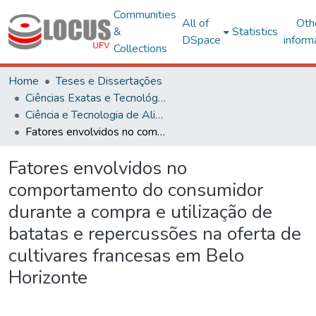
Communities
All of
Oth
&
Statistics
DSpace
inform
Collections
Home
Teses e Dissertações
Ciências Exatas e Tecnológicas
Ciência e Tecnologia de Alimentos
Fatores envolvidos no comportamento do consumidor durante a compra e utilização de batatas e repercussões na oferta de cultivares francesas em Belo Horizonte
Fatores envolvidos no
comportamento do consumidor
durante a compra e utilização de
batatas e repercussões na oferta de
cultivares francesas em Belo
Horizonte