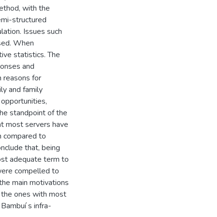
ethod, with the
emi-structured
lation. Issues such
ssed. When
ve statistics. The
ponses and
n reasons for
ly and family
 opportunities,
he standpoint of the
hat most servers have
en compared to
onclude that, being
most adequate term to
 were compelled to
 the main motivations
, the ones with most
 Bambuí s infra-