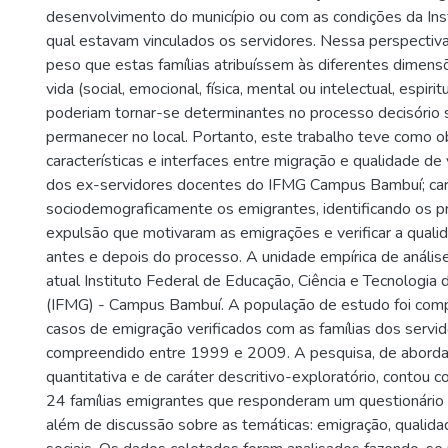
desenvolvimento do município ou com as condições da Inst
qual estavam vinculados os servidores. Nessa perspectiva,
peso que estas famílias atribuíssem às diferentes dimens
vida (social, emocional, física, mental ou intelectual, espiri
poderiam tornar-se determinantes no processo decisório 
permanecer no local. Portanto, este trabalho teve como ob
características e interfaces entre migração e qualidade de 
dos ex-servidores docentes do IFMG Campus Bambuí; cara
sociodemograficamente os emigrantes, identificando os pr
expulsão que motivaram as emigrações e verificar a quali
antes e depois do processo. A unidade empírica de anális
atual Instituto Federal de Educação, Ciência e Tecnologia
(IFMG) - Campus Bambuí. A população de estudo foi com
casos de emigração verificados com as famílias dos servid
compreendido entre 1999 e 2009. A pesquisa, de aborda
quantitativa e de caráter descritivo-exploratório, contou c
24 famílias emigrantes que responderam um questionário
além de discussão sobre as temáticas: emigração, qualida