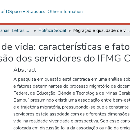
l of DSpace
Statistics
Other information
Ciências Humanas, Letras e Artes
Política Social
Migração e qualidade de vida: características e fatores determinantes dos processos de evasão dos servidores do IFMG Campus Bambuí/MG
de vida: características e fat
asão dos servidores do IFM
Abstract
A pesquisa em questão está centrada em uma análise sobr
e fatores determinantes do processo migratório de docent
Federal de Educação, Ciência e Tecnologia de Minas Gera
Bambuí, presumindo existir uma associação entre bem-esta
e a trajetória migratória, pressupondo-se que a constant
servidores esteja associada com as diferentes dimensões
vida, na realidade vivenciada e prospectiva. Sob esse con
colocada em discussão foi a da associação ou não da emi