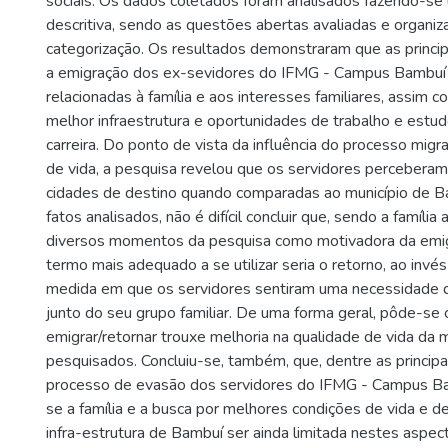
sociais. Os dados coletados foram analisados fazendo-se 
descritiva, sendo as questões abertas avaliadas e organiz
categorização. Os resultados demonstraram que as princi
a emigração dos ex-sevidores do IFMG - Campus Bambuí
relacionadas à família e aos interesses familiares, assim
melhor infraestrutura e oportunidades de trabalho e estu
carreira. Do ponto de vista da influência do processo migr
de vida, a pesquisa revelou que os servidores perceberam
cidades de destino quando comparadas ao município de 
fatos analisados, não é difícil concluir que, sendo a famíli
diversos momentos da pesquisa como motivadora da emig
termo mais adequado a se utilizar seria o retorno, ao invé
medida em que os servidores sentiram uma necessidade d
junto do seu grupo familiar. De uma forma geral, pôde-se c
emigrar/retornar trouxe melhoria na qualidade de vida da 
pesquisados. Concluiu-se, também, que, dentre as princip
processo de evasão dos servidores do IFMG - Campus B
se a família e a busca por melhores condições de vida e de
infra-estrutura de Bambuí ser ainda limitada nestes aspec