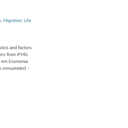
s
,
Migration
,
Life
stics and factors
vers from IFMG
o em Economia
o consumidor) -