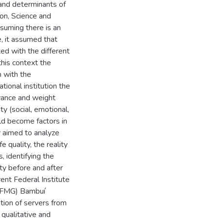
 and determinants of
ion, Science and
suming there is an
e, it assumed that
ed with the different
this context the
n with the
tional institution the
evance and weight
ty (social, emotional,
uld become factors in
y aimed to analyze
e quality, the reality
, identifying the
ity before and after
rent Federal Institute
(IFMG) Bambuí
tion of servers from
qualitative and