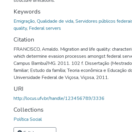
structure limitations.
Keywords
Emigração
,
Qualidade de vida
,
Servidores públicos federai
quality
,
Federal servers
Citation
FRANCISCO, Arnaldo. Migration and life quality: characteri
which determine evasion processes amongst federal ser
Campus Bambuí/MG. 2011. 102 f. Dissertação (Mestrad
familiar; Estudo da família; Teoria econômica e Educação d
Universidade Federal de Viçosa, Viçosa, 2011.
URI
http://locus.ufv.br/handle/123456789/3336
Collections
Política Social