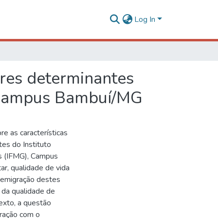
Log In
ores determinantes
G Campus Bambuí/MG
e as características
es do Instituto
is (IFMG), Campus
r, qualidade de vida
e emigração destes
 da qualidade de
texto, a questão
gração com o