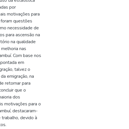
uso da estatística
adas por
pais motivações para
 foram questões
 como necessidade de
dos para ascensão na
atório na qualidade
 melhoria nas
Bambuí. Com base nos
a apontada em
ração, talvez o
s da emigração, na
e retornar para
oncluir que o
maioria dos
ais motivações para o
ambuí, destacaram-
 trabalho, devido à
tos.