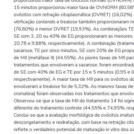
proporcionou maior taxa de ovócitos normais (OVNORM)
15 minutos proporcionou maior taxa de OVNORM (80,58
ovócitos com retração citoplasmática (OVRET) (16,02%).
vitrficação contendo a trealose também proporcionara
(76,80%) e menor OVRET (19,93%). As combinações TE 
SE com 3, 20 ou 40% de EG proporcionaram as menores
20,78 e 9,88%, respectivamente). A combinação (tratam
sacarose, TE por cinco minutos, SE com 20% de EG propor
de MII (metáfase II) (44,55%). As piores taxas de MII par
tratamentos que envolveram a sacarose, foram encontra
de SE com 40% de EG e TE por 15 e 5 minutos (0,95 e 
respectivamente). A maior taxa de MII para os ovócitos 
envolveram a trealose foi de 5,32%. As maiores taxas d
cromatina) foram observadas nos tratamentos que envolv
Observou-se que a taxa de MII do tratamento 14 foi signi
diferente do tratamento controle (44,55% e 74,95%, res
Conclui-se que a avaliação morfológica de ovócitos imatu
descongelamento e reidratação, com base na retração cito
reflete o verdadeiro potencial de maturação in vitro dos o