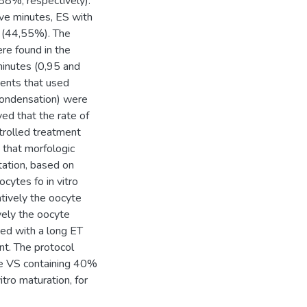
88%, respectively).
ive minutes, ES with
) (44,55%). The
re found in the
minutes (0,95 and
ments that used
condensation) were
ed that the rate of
ntrolled treatment
 that morfologic
tation, based on
ocytes fo in vitro
atively the oocyte
vely the oocyte
ed with a long ET
nt. The protocol
he VS containing 40%
tro maturation, for