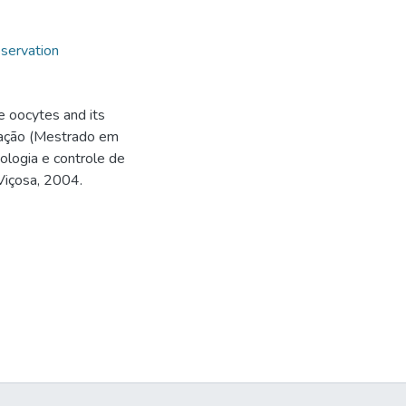
servation
e oocytes and its
rtação (Mestrado em
ologia e controle de
Viçosa, 2004.