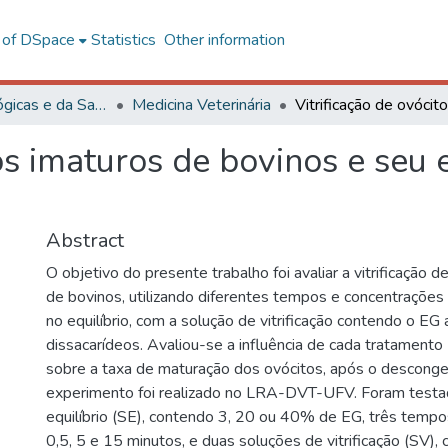
l of DSpace
Statistics
Other information
Ciências Biológicas e da Saúde
Medicina Veterinária
os imaturos de bovinos e seu 
Abstract
O objetivo do presente trabalho foi avaliar a vitrificação 
de bovinos, utilizando diferentes tempos e concentrações 
no equilíbrio, com a solução de vitrificação contendo o EG
dissacarídeos. Avaliou-se a influência de cada tratamento
sobre a taxa de maturação dos ovócitos, após o descong
experimento foi realizado no LRA-DVT-UFV. Foram testa
equilíbrio (SE), contendo 3, 20 ou 40% de EG, três tempos
0,5, 5 e 15 minutos, e duas soluções de vitrificação (SV