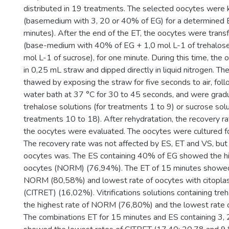
distributed in 19 treatments. The selected oocytes were 
(basemedium with 3, 20 or 40% of EG) for a determined E
minutes). After the end of the ET, the oocytes were trans
(base-medium with 40% of EG + 1,0 mol L-1 of trehalos
mol L-1 of sucrose), for one minute. During this time, th
in 0,25 mL straw and dipped directly in liquid nitrogen. T
thawed by exposing the straw for five seconds to air, fol
water bath at 37 °C for 30 to 45 seconds, and were gradu
trehalose solutions (for treatments 1 to 9) or sucrose solu
treatments 10 to 18). After rehydratation, the recovery r
the oocytes were evaluated. The oocytes were cultured fo
The recovery rate was not affected by ES, ET and VS, but
oocytes was. The ES containing 40% of EG showed the hi
oocytes (NORM) (76,94%). The ET of 15 minutes showed 
NORM (80,58%) and lowest rate of oocytes with citoplas
(CITRET) (16,02%). Vitrifications solutions containing tr
the highest rate of NORM (76,80%) and the lowest rate
The combinations ET for 15 minutes and ES containing 3