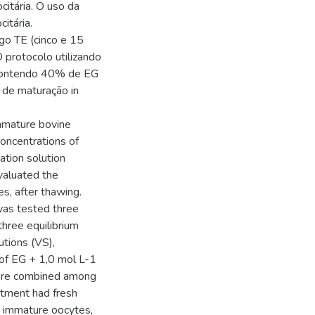
citária. O uso da
itária.
o TE (cinco e 15
 protocolo utilizando
 contendo 40% de EG
 de maturação in
immature bovine
concentrations of
cation solution
valuated the
s, after thawing.
as tested three
three equilibrium
utions (VS),
of EG + 1,0 mol L-1
were combined among
atment had fresh
03 immature oocytes,