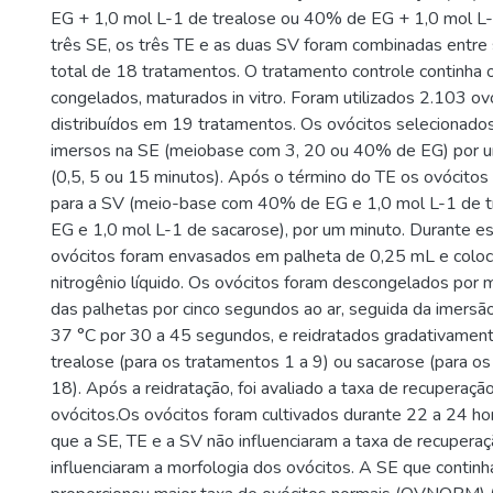
EG + 1,0 mol L-1 de trealose ou 40% de EG + 1,0 mol L-
três SE, os três TE e as duas SV foram combinadas entre 
total de 18 tratamentos. O tratamento controle continha 
congelados, maturados in vitro. Foram utilizados 2.103 ov
distribuídos em 19 tratamentos. Os ovócitos selecionado
imersos na SE (meiobase com 3, 20 ou 40% de EG) por 
(0,5, 5 ou 15 minutos). Após o término do TE os ovócitos 
para a SV (meio-base com 40% de EG e 1,0 mol L-1 de 
EG e 1,0 mol L-1 de sacarose), por um minuto. Durante e
ovócitos foram envasados em palheta de 0,25 mL e colo
nitrogênio líquido. Os ovócitos foram descongelados por 
das palhetas por cinco segundos ao ar, seguida da imers
37 °C por 30 a 45 segundos, e reidratados gradativamen
trealose (para os tratamentos 1 a 9) ou sacarose (para o
18). Após a reidratação, foi avaliado a taxa de recuperaçã
ovócitos.Os ovócitos foram cultivados durante 22 a 24 h
que a SE, TE e a SV não influenciaram a taxa de recupera
influenciaram a morfologia dos ovócitos. A SE que conti