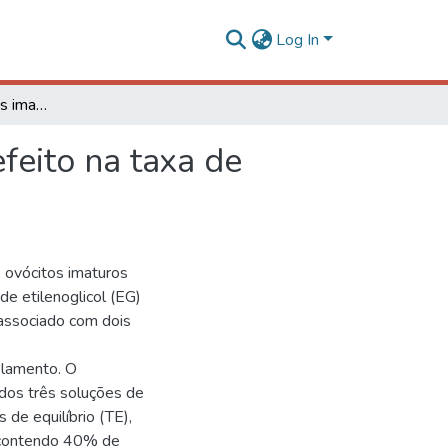
Log In
Vitrificação de ovócitos imaturos de bovinos e seu efeito na taxa de maturação "in vitro"
efeito na taxa de
de ovócitos imaturos
de etilenoglicol (EG)
 associado com dois
elamento. O
dos três soluções de
 de equilíbrio (TE),
), contendo 40% de