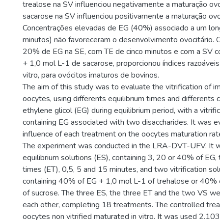
trealose na SV influenciou negativamente a maturação ovo
sacarose na SV influenciou positivamente a maturação ovoc
Concentrações elevadas de EG (40%) associado a um long
minutos) não favoreceram o desenvolvimento ovocitário. O
20% de EG na SE, com TE de cinco minutos e com a SV
+ 1,0 mol L-1 de sacarose, proporcionou índices razoáveis
vitro, para ovócitos imaturos de bovinos.
The aim of this study was to evaluate the vitrification of 
oocytes, using differents equilibrium times and differents 
ethylene glicol (EG) during equilibrium period, with a vitrifi
containing EG associated with two disaccharides. It was e
influence of each treatment on the oocytes maturation rate
The experiment was conducted in the LRA-DVT-UFV. It w
equilibrium solutions (ES), containing 3, 20 or 40% of EG, 
times (ET), 0,5, 5 and 15 minutes, and two vitrification sol
containing 40% of EG + 1,0 mol L-1 of trehalose or 40% 
of sucrose. The three ES, the three ET and the two VS 
each other, completing 18 treatments. The controlled tre
oocytes non vitrified maturated in vitro. It was used 2.1