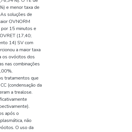
 (76,94%). O TE de
%) e menor taxa de
 As soluções de
m maior OVNORM
por 15 minutos e
 OVRET (17,40;
ento 14) SV com
cionou a maior taxa
a os ovócitos dos
das nas combinações
0,00%,
dos tratamentos que
e CC (condensação da
eram a trealose.
ficativamente
pectivamente).
ros após o
plasmática, não
vócitos. O uso da