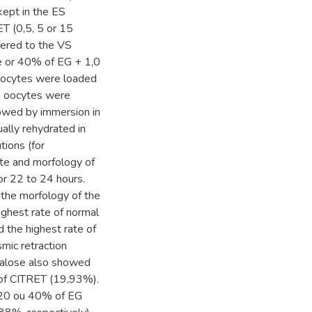
kept in the ES
T (0,5, 5 or 15
fered to the VS
e or 40% of EG + 1,0
e oocytes were loaded
he oocytes were
lowed by immersion in
ally rehydrated in
tions (for
ate and morfology of
r 22 to 24 hours.
 the morfology of the
ghest rate of normal
the highest rate of
mic retraction
ehalose also showed
 of CITRET (19,93%).
, 20 ou 40% of EG