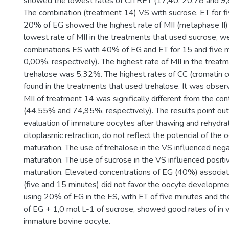
showed the lowest rates of CITRET (17,40; 20,78 and 9,
The combination (treatment 14) VS with sucrose, ET for f
20% of EG showed the highest rate of MII (metaphase II
lowest rate of MII in the treatments that used sucrose, we
combinations ES with 40% of EG and ET for 15 and five 
0,00%, respectively). The highest rate of MII in the treat
trehalose was 5,32%. The highest rates of CC (cromatin 
found in the treatments that used trehalose. It was observ
MII of treatment 14 was significally different from the co
(44,55% and 74,95%, respectively). The results point out
evaluation of immature oocytes after thawing and rehydra
citoplasmic retraction, do not reflect the potencial of the o
maturation. The use of trehalose in the VS influenced neg
maturation. The use of sucrose in the VS influenced positi
maturation. Elevated concentrations of EG (40%) associat
(five and 15 minutes) did not favor the oocyte developme
using 20% of EG in the ES, with ET of five minutes and t
of EG + 1,0 mol L-1 of sucrose, showed good rates of in vi
immature bovine oocyte.