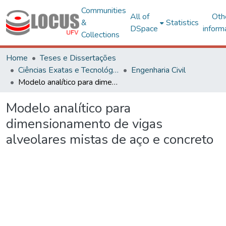
Communities
All of
Oth
&
Statistics
DSpace
inform
Collections
Home
Teses e Dissertações
Ciências Exatas e Tecnológicas
Engenharia Civil
Modelo analítico para dimensionamento de vigas alveolares mistas de aço e concreto
Modelo analítico para
dimensionamento de vigas
alveolares mistas de aço e concreto