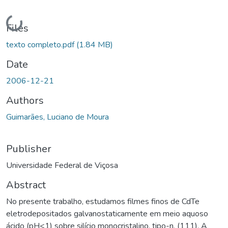
Loading...
Files
texto completo.pdf
(1.84 MB)
Date
2006-12-21
Authors
Guimarães, Luciano de Moura
Publisher
Universidade Federal de Viçosa
Abstract
No presente trabalho, estudamos filmes finos de CdTe
eletrodepositados galvanostaticamente em meio aquoso
ácido (pH<1) sobre silício monocristalino, tipo-n, (111). A