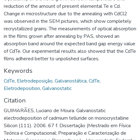
reduction of the amount of present elemental Te e Cd.
Change in microstructure due to the annealing with CdCl2
was observed in the SEM pictures, which show completely
recrystallized grains. The measurements of optical absorption
in the films grown after annealing by PAS, showed an
absorption band around the expected band gap energy value
of CdTe. Our experimental results also showed that the CdTe
films adhered better to unpolished surfaces.
Keywords
CdTe
,
Eletrodeposição
,
Galvanostática
,
CdTe
,
Eletrodeposition
,
Galvanostatic
Citation
GUIMARÃES, Luciano de Moura. Galvanostatic
electrodeposition of cadmium telluride on monocrystalline
Silicon (111). 2006. 67 f. Dissertação (Mestrado em Física
Teórica e Computacional; Preparação e Caracterização de