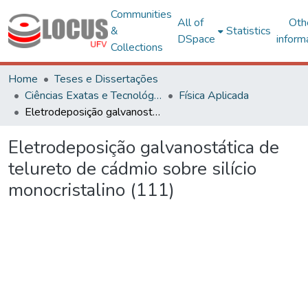
Communities
All of
Oth
&
Statistics
DSpace
inform
Collections
Home
Teses e Dissertações
Ciências Exatas e Tecnológicas
Física Aplicada
Eletrodeposição galvanostática de telureto de cádmio sobre silício monocristalino (111)
Eletrodeposição galvanostática de
telureto de cádmio sobre silício
monocristalino (111)