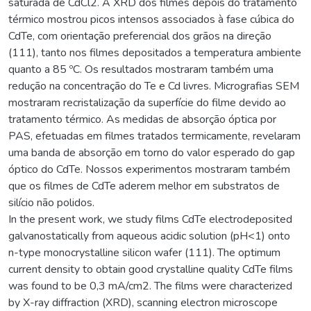
saturada de CdCl2. A XRD dos filmes depois do tratamento
térmico mostrou picos intensos associados à fase cúbica do
CdTe, com orientação preferencial dos grãos na direção
(111), tanto nos filmes depositados a temperatura ambiente
quanto a 85 ºC. Os resultados mostraram também uma
redução na concentração do Te e Cd livres. Micrografias SEM
mostraram recristalização da superfície do filme devido ao
tratamento térmico. As medidas de absorção óptica por
PAS, efetuadas em filmes tratados termicamente, revelaram
uma banda de absorção em torno do valor esperado do gap
óptico do CdTe. Nossos experimentos mostraram também
que os filmes de CdTe aderem melhor em substratos de
silício não polidos.
In the present work, we study films CdTe electrodeposited
galvanostatically from aqueous acidic solution (pH<1) onto
n-type monocrystalline silicon wafer (111). The optimum
current density to obtain good crystalline quality CdTe films
was found to be 0,3 mA/cm2. The films were characterized
by X-ray diffraction (XRD), scanning electron microscope