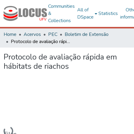
Communities
All of
Oth
&
Statistics
DSpace
inform
Collections
Home
Acervos
PEC
Boletim de Extensão
Protocolo de avaliação rápida em hábitats de riachos
Protocolo de avaliação rápida em
hábitats de riachos
Loading...