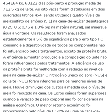
454±64 kg, 60±22 dias pós-parto e produção média de
7±2,5 kg de leite. As oito vacas foram distribuídas em dois
quadrados latinos 4x4, sendo utilizados quatro níveis de
ureia:sulfato de amônio (9:1) na cana-de-açúcar desintegrada
(0,25; 0,5; 0,75 e 1,0% p/p na matéria natural), sal mineral e
água à vontade. Os resultados foram analisados
estatisticamente a 5% de significância para o erro tipo I. O
consumo e a digestibilidade de todos os componentes não
foi influenciado pelos tratamentos, exceto da proteína bruta.
A eficiência alimentar, produção e a composição do leite não
foram influenciados pelos tratamentos. A eficiência de uso
da proteína bruta foi melhorada com a redução no nível de
ureia na cana-de-açúcar. O nitrogênio ureico do soro (NUS) e
do leite (NUL) foram inferiores para os menores níveis de
ureia. Houve diminuição dos custos à medida que o nível de
ureia foi reduzido na cana. Os lucros diários foram superiores
quando a variação de peso corporal não foi considerada na
análise econômica. O melhor retorno econômico foi
proporcionado pelo nível de 0,50% de ureia na cana-de-