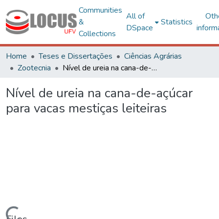
Communities
All of
Oth
&
Statistics
DSpace
inform
Collections
Home
Teses e Dissertações
Ciências Agrárias
Zootecnia
Nível de ureia na cana-de-açúcar para vacas mestiças leiteiras
Nível de ureia na cana-de-açúcar
para vacas mestiças leiteiras