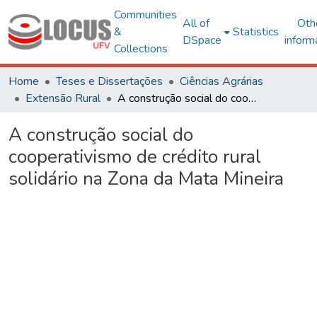
Communities
All of
Oth
&
Statistics
DSpace
inform
Collections
Home
Teses e Dissertações
Ciências Agrárias
Extensão Rural
A construção social do cooperativismo de crédito rural solidário na Zona da Mata Mineira
A construção social do
cooperativismo de crédito rural
solidário na Zona da Mata Mineira