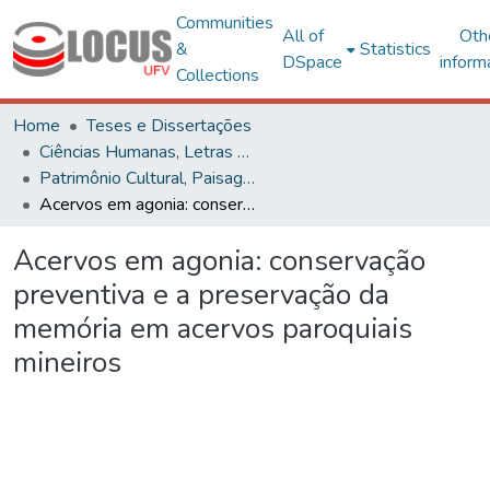
Communities
All of
Oth
&
Statistics
DSpace
inform
Collections
Home
Teses e Dissertações
Ciências Humanas, Letras e Artes
Patrimônio Cultural, Paisagens e Cidadania
Acervos em agonia: conservação preventiva e a preservação da memória em acervos paroquiais mineiros
Acervos em agonia: conservação
preventiva e a preservação da
memória em acervos paroquiais
mineiros