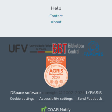
Help
Contact
About
DSpace software
copyright © 2002-2026
LYRASIS
Cookie settings
Accessibility settings
Send Feedback
COAR Notify