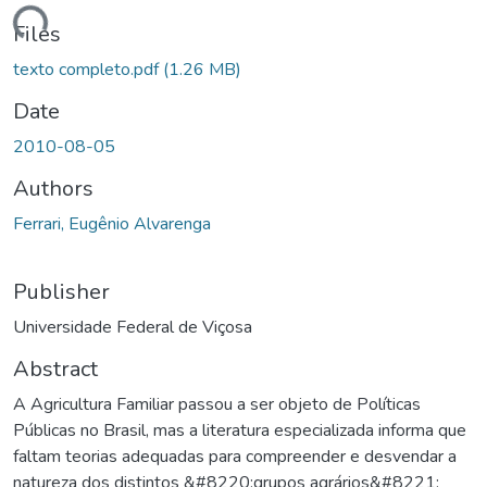
ding...
Files
texto completo.pdf
(1.26 MB)
Date
2010-08-05
Authors
Ferrari, Eugênio Alvarenga
Publisher
Universidade Federal de Viçosa
Abstract
A Agricultura Familiar passou a ser objeto de Políticas
Públicas no Brasil, mas a literatura especializada informa que
faltam teorias adequadas para compreender e desvendar a
natureza dos distintos &#8220;grupos agrários&#8221;