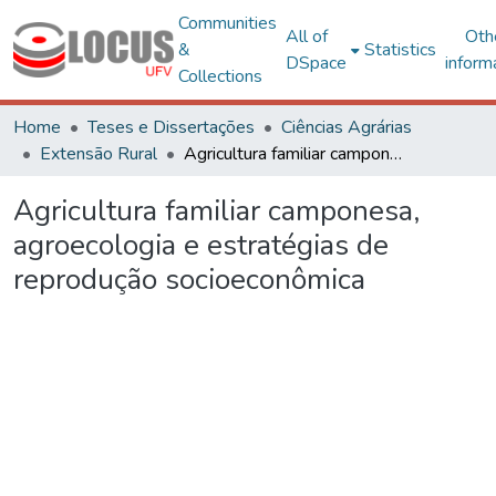
Communities
All of
Oth
&
Statistics
DSpace
inform
Collections
Home
Teses e Dissertações
Ciências Agrárias
Extensão Rural
Agricultura familiar camponesa, agroecologia e estratégias de reprodução socioeconômica
Agricultura familiar camponesa,
agroecologia e estratégias de
reprodução socioeconômica