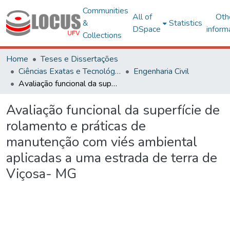
Communities
All of
Oth
&
Statistics
DSpace
inform
Collections
Home
Teses e Dissertações
Ciências Exatas e Tecnológicas
Engenharia Civil
Avaliação funcional da superfície de rolamento e práticas de manutenção com viés ambiental aplicadas a uma estrada de terra de Viçosa- MG
Avaliação funcional da superfície de
rolamento e práticas de
manutenção com viés ambiental
aplicadas a uma estrada de terra de
Viçosa- MG