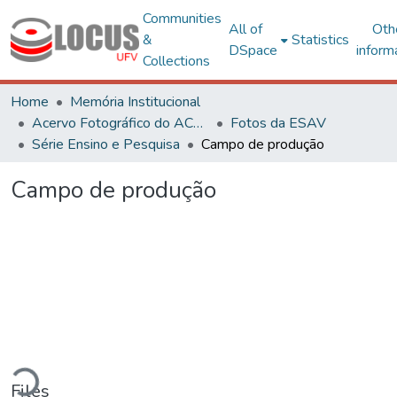
Communities
All of
Oth
&
Statistics
DSpace
inform
Collections
Home
Memória Institucional
Acervo Fotográfico do ACH-UFV
Fotos da ESAV
Série Ensino e Pesquisa
Campo de produção
Campo de produção
ding...
Files