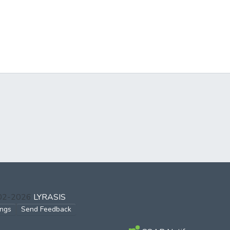
002-2026
LYRASIS
ings
Send Feedback