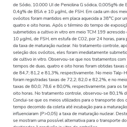
de Sódio, 10.000 UI de Penicilina G sódica, 0,005g% de E
0,4g% de BSA e 10 µg/mL de FSH. Em cada um dos meios
ovócitos foram mantidos em placa aquecida a 38°C por um
quatro e oito horas. Após o término do tempo de exposiçã
submetidos a cultivo in vitro em meio TCM 199 acrescid
10 µg/mL de FSH, em estufa de CO2, por 24 horas, para p
da taxa de maturação nuclear. No tratamento controle, ap
seleção dos ovócitos, eles foram imediatamente submeti
de cultivo in vitro. Observou-se que nos tratamentos co
tempos de duas, quatro e oito horas foram obtidas taxas 
de 84,7; 81,2 e 81,3%, respectivamente. No meio Talp-
foram registradas taxas de 72,2; 82,0 e 82,2%, e no mei
taxas de 80,0; 78,6 e 80,0%, respectivamente, para os t
oito horas. No tratamento controle, observou-se 80,1% de
Conclui-se que os meios utilizados para o transporte dos 
tempo decorrido da coleta até incubação para a maturação 
influenciaram (P>0,05) a taxa de maturação nuclear. Des
se mostram uma possível alternativa para o transporte do