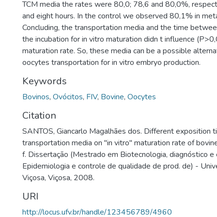
TCM media the rates were 80,0; 78,6 and 80,0%, respecti
and eight hours. In the control we observed 80,1% in met
Concluding, the transportation media and the time between
the incubation for in vitro maturation didn t influence (P>0
maturation rate. So, these media can be a possible alterna
oocytes transportation for in vitro embryo production.
Keywords
Bovinos
,
Ovócitos
,
FIV
,
Bovine
,
Oocytes
Citation
SANTOS, Giancarlo Magalhães dos. Different exposition 
transportation media on "in vitro" maturation rate of bovi
f. Dissertação (Mestrado em Biotecnologia, diagnóstico e
Epidemiologia e controle de qualidade de prod. de) - Uni
Viçosa, Viçosa, 2008.
URI
http://locus.ufv.br/handle/123456789/4960