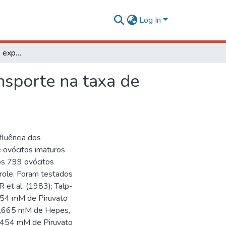
Log In
Diferentes tempos de exposição e meios para o transporte na taxa de maturação "in vitro" de ovócitos bovinos
nsporte na taxa de
fluência dos
 ovócitos imaturos
dos 799 ovócitos
trole. Foram testados
et al. (1983); Talp-
454 mM de Piruvato
5,665 mM de Hepes,
0454 mM de Piruvato