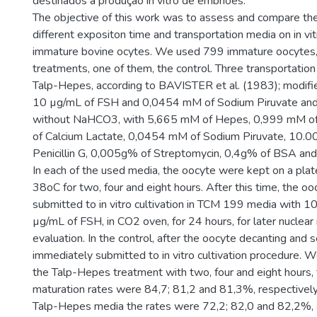
destinados à produção in vitro de embriões.
The objective of this work was to assess and compare the
different expositon time and transportation media on in vit
immature bovine ocytes. We used 799 immature oocytes, d
treatments, one of them, the control. Three transportatio
Talp-Hepes, according to BAVISTER et al. (1983); modifi
10 µg/mL of FSH and 0,0454 mM of Sodium Piruvate an
without NaHCO3, with 5,665 mM of Hepes, 0,999 mM o
of Calcium Lactate, 0,0454 mM of Sodium Piruvate, 10.00
Penicillin G, 0,005g% of Streptomycin, 0,4g% of BSA an
In each of the used media, the oocyte were kept on a pla
38oC for two, four and eight hours. After this time, the o
submitted to in vitro cultivation in TCM 199 media with 
µg/mL of FSH, in CO2 oven, for 24 hours, for later nuclear
evaluation. In the control, after the oocyte decanting and 
immediately submitted to in vitro cultivation procedure. 
the Talp-Hepes treatment with two, four and eight hours, 
maturation rates were 84,7; 81,2 and 81,3%, respectively.
Talp-Hepes media the rates were 72,2; 82,0 and 82,2%, 