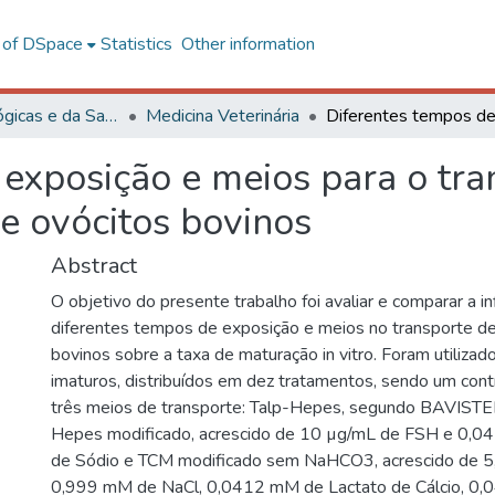
l of DSpace
Statistics
Other information
Ciências Biológicas e da Saúde
Medicina Veterinária
exposição e meios para o tra
de ovócitos bovinos
Abstract
O objetivo do presente trabalho foi avaliar e comparar a in
diferentes tempos de exposição e meios no transporte de
bovinos sobre a taxa de maturação in vitro. Foram utiliza
imaturos, distribuídos em dez tratamentos, sendo um con
três meios de transporte: Talp-Hepes, segundo BAVISTER 
Hepes modificado, acrescido de 10 µg/mL de FSH e 0,0
de Sódio e TCM modificado sem NaHCO3, acrescido de 
0,999 mM de NaCl, 0,0412 mM de Lactato de Cálcio, 0,