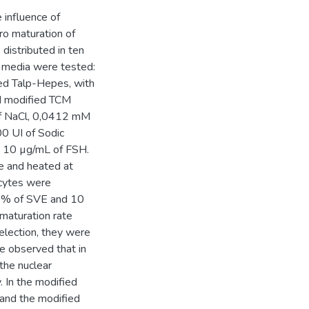
 influence of
ro maturation of
istributed in ten
n media were tested:
ed Talp-Hepes, with
d modified TCM
f NaCl, 0,0412 mM
0 UI of Sodic
d 10 µg/mL of FSH.
te and heated at
ocytes were
10% of SVE and 10
 maturation rate
selection, they were
We observed that in
the nuclear
 In the modified
and the modified