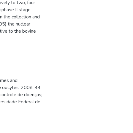
vely to two, four
aphase II stage.
 the collection and
,05) the nuclear
tive to the bovine
times and
ne oocytes. 2008. 44
 controle de doenças;
versidade Federal de