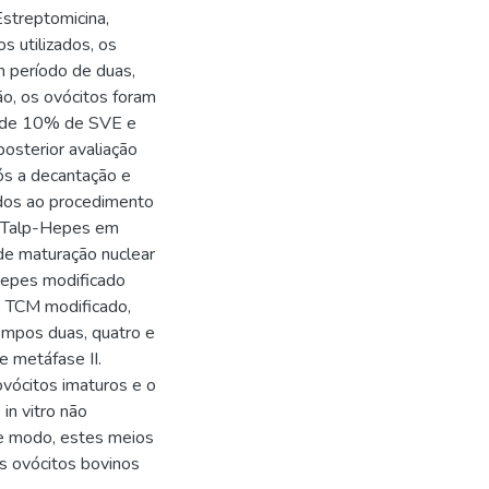
streptomicina,
 utilizados, os
 período de duas,
o, os ovócitos foram
o de 10% de SVE e
osterior avaliação
ós a decantação e
dos ao procedimento
m Talp-Hepes em
de maturação nuclear
Hepes modificado
o TCM modificado,
empos duas, quatro e
 metáfase II.
ovócitos imaturos e o
in vitro não
te modo, estes meios
s ovócitos bovinos