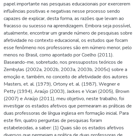
papel importante nas pesquisas educacionais por exercerem
influências positivas e negativas nesse processo sendo
capazes de explicar, desta forma, as razões que levam ao
fracasso ou sucesso na aprendizagem. Embora seja possível,
atualmente, encontrar um grande número de pesquisas sobre
afetividade no contexto educacional, os estudos que focam
esse fenômeno nos professores são em número menor, pelo
menos no Brasil, como apontado por Coelho (2011).
Baseando-me, sobretudo, nos pressupostos teóricos de
Zembylas (2002a, 2002b, 2003a, 2003b, 2005c) sobre a
emoção e, também, no conceito de afetividade dos autores
Masters, et. al. (1979), Ortony et. al. (1987), Wegner e
Petty (1994), Araújo (2003), Jackes e Vicari (2005), Brown
(2007) e Araújo (2011), meu objetivo, neste trabalho, foi
investigar os estados afetivos que permearam as práticas de
duas professoras de língua inglesa em formação inicial. Para
este fim, quatro perguntas de pesquisas foram
estabelecidas, a saber: (1) Quais são os estados afetivos
diversos que permeiam a prática de duas professoras de