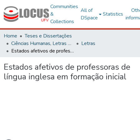
Communities
All of
Oth
&
Statistics
DSpace
inform
Collections
Home
Teses e Dissertações
Ciências Humanas, Letras e Artes
Letras
Estados afetivos de professoras de língua inglesa em formação inicial
Estados afetivos de professoras de
língua inglesa em formação inicial